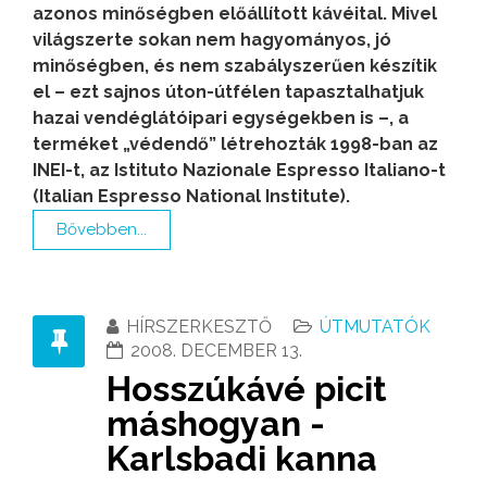
azonos minőségben előállított kávéital. Mivel
világszerte sokan nem hagyományos, jó
minőségben, és nem szabályszerűen készítik
el – ezt sajnos úton-útfélen tapasztalhatjuk
hazai vendéglátóipari egységekben is –, a
terméket „védendő” létrehozták 1998-ban az
INEI-t, az Istituto Nazionale Espresso Italiano-t
(Italian Espresso National Institute).
Bővebben...
HÍRSZERKESZTŐ
ÚTMUTATÓK
2008. DECEMBER 13.
Hosszúkávé picit
máshogyan -
Karlsbadi kanna