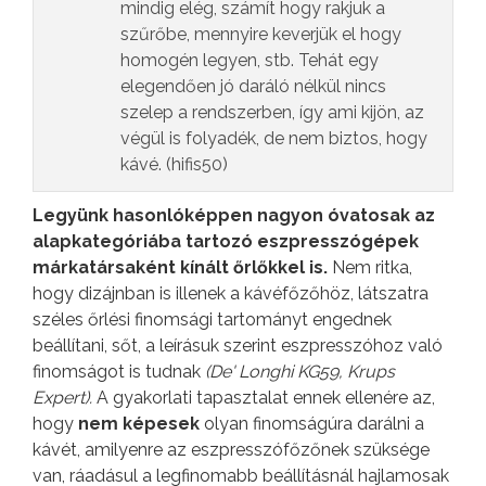
mindig elég, számít hogy rakjuk a
szűrőbe, mennyire keverjük el hogy
homogén legyen, stb. Tehát egy
elegendően jó daráló nélkül nincs
szelep a rendszerben, így ami kijön, az
végül is folyadék, de nem biztos, hogy
kávé. (hifis50)
Legyünk hasonlóképpen nagyon óvatosak az
alapkategóriába tartozó eszpresszógépek
márkatársaként kínált őrlőkkel is.
Nem ritka,
hogy dizájnban is illenek a kávéfőzőhöz, látszatra
széles őrlési finomsági tartományt engednek
beállítani, sőt, a leírásuk szerint eszpresszóhoz való
finomságot is tudnak
(De' Longhi KG59, Krups
Expert).
A gyakorlati tapasztalat ennek ellenére az,
hogy
nem képesek
olyan finomságúra darálni a
kávét, amilyenre az eszpresszófőzőnek szüksége
van, ráadásul a legfinomabb beállításnál hajlamosak