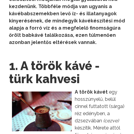
kezdenünk. Többféle módja van ugyanis a
kávébabszemekben levő íz- és illatanyagok
kinyerésének, de mindegyik kávékészítési mód
alapja a forró víz és a megfelelő finomságúra
őrölt babkávé találkozása, ezen túlmenően
azonban jelentős eltérések vannak.
1. A török kávé -
türk kahvesi
A török kávét
egy
hosszúnyelű, belül
cinnel futtatott (sárga)
réz edényben, a
dzsezvában
(cezve)
készítik. Mérete attól