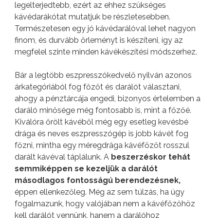
legelterjedtebb, ezért az ehhez szükséges
kávédarákótat mutatjuk be részletesebben.
Természetesen egy jó kávédarálóval lehet nagyon
finom, és durvább őrleményt is készíteni, így az
megfelel szinte minden kávékészítési módszerhez.
Bár a legtöbb eszpresszókedvelő nyilván azonos
árkategóriából fog főzőt és darálót választani,
ahogy a pénztárcája engedi, bizonyos értelemben a
daráló minősége még fontosabb is, mint a főzőé.
Kiválóra őrölt kávéből még egy esetleg kevésbé
drága és neves eszpresszógép is jobb kávét fog
főzni, mintha egy méregdrága kávéfőzőt rosszul
darált kávéval táplálunk. A
beszerzéskor tehát
semmiképpen se kezeljük a darálót
másodlagos fontosságú berendezésnek,
éppen ellenkezőleg. Még az sem túlzás, ha úgy
fogalmazunk, hogy valójában nem a kávéfőzőhöz
kell darálót vennünk, hanem a darálóhoz