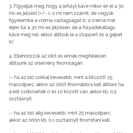
3. Figyeljük meg, hogy a lefolyt kávé mikor éri el a 30
ml-es jelzést (+/- 1-2 ml nem számít, de vegyük
figyelembe a crema vastagságát is: a crema már
érjen túl a 30 ml-es jelzésen, de a folyadékállagú
kávé még ne), ekkor állítsuk le a stoppert és a gépet
is!
4. Ellenőrizzük az időt és ennek megfelelően
állítsunk az őrlemény finomságán:
-- ha az idő sokkal kevesebb, mint a kitűzött 25
másodperc, akkor az őrlőt finomabbra kell állítani: ha
a két szélsőérték 0 és 10 között van, akkor kb. 0,5
osztásnyit.
-- ha az idő alig kevesebb, mint 25 másodperc,
akkor az őrlőn kb. 0,1 osztásnyit finomítani kell.