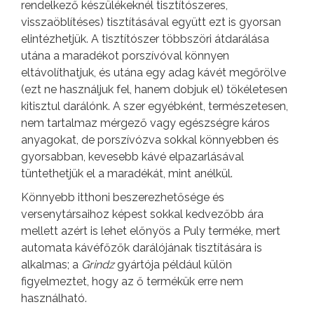
rendelkező készülékeknél tisztítószeres,
visszaöblítéses) tisztításával együtt ezt is gyorsan
elintézhetjük. A tisztítószer többszöri átdarálása
utána a maradékot porszívóval könnyen
eltávolíthatjuk, és utána egy adag kávét megőrölve
(ezt ne használjuk fel, hanem dobjuk el) tökéletesen
kitisztul darálónk. A szer egyébként, természetesen,
nem tartalmaz mérgező vagy egészségre káros
anyagokat, de porszívózva sokkal könnyebben és
gyorsabban, kevesebb kávé elpazarlásával
tüntethetjük el a maradékát, mint anélkül.
Könnyebb itthoni beszerezhetősége és
versenytársaihoz képest sokkal kedvezőbb ára
mellett azért is lehet előnyös a Puly terméke, mert
automata kávéfőzők darálójának tisztítására is
alkalmas; a
Grindz
gyártója például külön
figyelmeztet, hogy az ő termékük erre nem
használható.