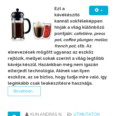
Ezt a
kávékészítő
kannát sokféleképpen
hívják a világ különböző
pontjain:
cafetiére, press
pot, coffee plunger, melior,
french pot
, stb. Az
elnevezések mögött ugyanaz az eszköz
rejtőzik, mellyel sokak szerint a világ legtöbb
kávéja készül. Hazánkban még nem igazán
elterjedt technológia. Akinek van ilyen
eszköze, az se biztos, hogy tudja mire való, így
leginkább csak teakészítésre használja.
Bővebben...
KUN ANDRÁS N.
ÚTMUTATÓK