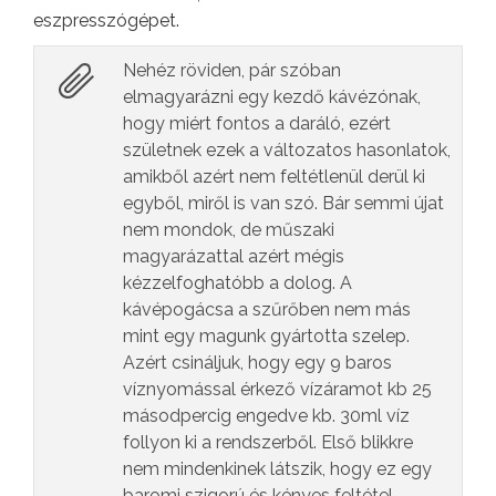
eszpresszógépet.
Nehéz röviden, pár szóban
elmagyarázni egy kezdő kávézónak,
hogy miért fontos a daráló, ezért
születnek ezek a változatos hasonlatok,
amikből azért nem feltétlenül derül ki
egyből, miről is van szó. Bár semmi újat
nem mondok, de műszaki
magyarázattal azért mégis
kézzelfoghatóbb a dolog. A
kávépogácsa a szűrőben nem más
mint egy magunk gyártotta szelep.
Azért csináljuk, hogy egy 9 baros
víznyomással érkező vízáramot kb 25
másodpercig engedve kb. 30ml víz
follyon ki a rendszerből. Első blikkre
nem mindenkinek látszik, hogy ez egy
baromi szigorú és kényes feltétel