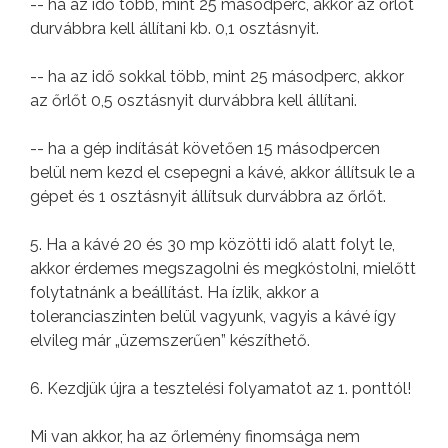
-- ha az idő több, mint 25 másodperc, akkor az őrlőt
durvábbra kell állítani kb. 0,1 osztásnyit.
-- ha az idő sokkal több, mint 25 másodperc, akkor
az őrlőt 0,5 osztásnyit durvábbra kell állítani.
-- ha a gép indítását követően 15 másodpercen
belül nem kezd el csepegni a kávé, akkor állítsuk le a
gépet és 1 osztásnyit állítsuk durvábbra az őrlőt.
5. Ha a kávé 20 és 30 mp közötti idő alatt folyt le,
akkor érdemes megszagolni és megkóstolni, mielőtt
folytatnánk a beállítást. Ha ízlik, akkor a
toleranciaszinten belül vagyunk, vagyis a kávé így
elvileg már „üzemszerűen” készíthető.
6. Kezdjük újra a tesztelési folyamatot az 1. ponttól!
Mi van akkor, ha az őrlemény finomsága nem