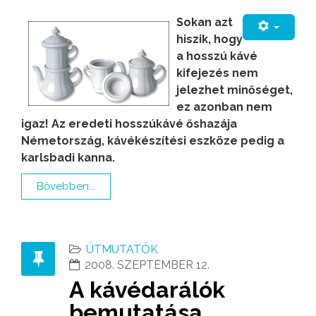
Sokan azt
hiszik, hogy
a hosszú kávé
kifejezés nem
jelezhet minőséget,
ez azonban nem
igaz! Az eredeti hosszúkávé őshazája
Németország, kávékészítési eszköze pedig a
karlsbadi kanna.
Bővebben...
ÚTMUTATÓK
2008. SZEPTEMBER 12.
A kávédarálók
bemutatása