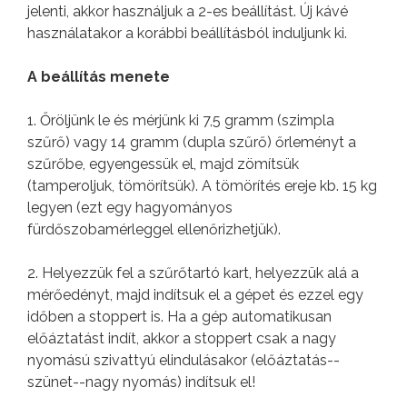
jelenti, akkor használjuk a 2-es beállítást. Új kávé
használatakor a korábbi beállításból induljunk ki.
A beállítás menete
1. Őröljünk le és mérjünk ki 7,5 gramm (szimpla
szűrő) vagy 14 gramm (dupla szűrő) őrleményt a
szűrőbe, egyengessük el, majd zömítsük
(tamperoljuk, tömörítsük). A tömörítés ereje kb. 15 kg
legyen (ezt egy hagyományos
fürdőszobamérleggel ellenőrizhetjük).
2. Helyezzük fel a szűrőtartó kart, helyezzük alá a
mérőedényt, majd indítsuk el a gépet és ezzel egy
időben a stoppert is. Ha a gép automatikusan
előáztatást indít, akkor a stoppert csak a nagy
nyomású szivattyú elindulásakor (előáztatás--
szünet--nagy nyomás) indítsuk el!