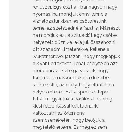
rendszer. Egyrészt a 9bar nagyon nagy
nyomás, ha mondjuk ennyi lenne a
vízhálózatunkban, és csőtörésünk
lenne, ez szétszedné a falat is. Másrészt
ha mondjuk ezt a szituációt egy csőbe
helyezett dűznivel akarjuk összehozni,
ott századmilliméterekkel kellene a
lyukátmérővel játszani, hogy megkapjuk
a kívánt értékeket. Tehát esélytelen azt
mondani az esztergályosnak, hogy
fúrjon valamekkora lukat a dűznibe,
szinte nulla, az esély, hogy eltrafálja a
helyes értéket. Ezt a spéci szelepet
tehát mi gyártjuk a darálóval, és elég
kicsi felbontással kell tudnunk
változtatni az őrlemény
szemcseméretén, hogy belőjük a
megfelelő értékre. És még ez sem