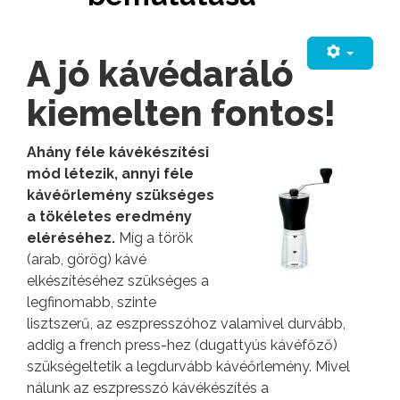
A jó kávédaráló
kiemelten fontos!
Ahány féle kávékészítési
mód létezik, annyi féle
kávéőrlemény szükséges
a tökéletes eredmény
eléréséhez.
Míg a török
(arab, görög) kávé
elkészítéséhez szükséges a
legfinomabb, szinte
lisztszerű, az eszpresszóhoz valamivel durvább,
addig a french press-hez (dugattyús kávéfőző)
szükségeltetik a legdurvább kávéőrlemény. Mivel
nálunk az eszpresszó kávékészítés a