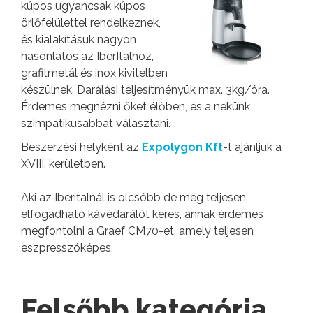
kúpos ugyancsak kúpos
örlőfelülettel rendelkeznek,
és kialakításuk nagyon
hasonlatos az IberItalhoz,
grafitmetál és inox kivitelben
készülnek. Darálási teljesítményük max. 3kg/óra.
Érdemes megnézni őket élőben, és a nekünk
szimpatikusabbat választani.
Beszerzési helyként az
Expolygon Kft
-t ajánljuk a
XVIII. kerületben.
Aki az Iberitalnál is olcsóbb de még teljesen
elfogadható kávédarálót keres, annak érdemes
megfontolni a Graef CM70-et, amely teljesen
eszpresszóképes.
Felsőbb kategória