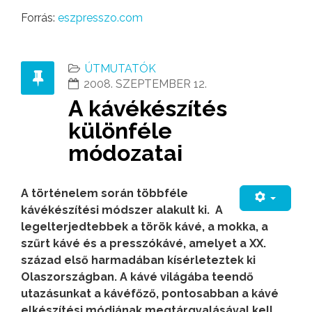
Forrás:
eszpresszo.com
ÚTMUTATÓK
2008. SZEPTEMBER 12.
A kávékészítés
különféle
módozatai
A történelem során többféle
kávékészítési módszer alakult ki. A
legelterjedtebbek a török kávé, a mokka, a
szűrt kávé és a presszókávé, amelyet a XX.
század első harmadában kísérleteztek ki
Olaszországban. A kávé világába teendő
utazásunkat a kávéfőző, pontosabban a kávé
elkészítési módjának megtárgyalásával kell