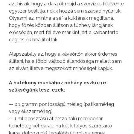
azt hiszik, hogy a darálót majd a szervizes félévente
egyszer beállítja, nekik hozzá sem szabad nyúlniuk.
Olyasmi ez, mintha a séf a kuktának megtiltaná,
hogy főzés közben állítson a tűzhely lángjának
erősségén, mert fél éve már kint járt a karbantartó
cég, és ők beállították…
Alapszabály az, hogy a kávéőrlőn akkor érdemes
állítani, ha a többi változó állandósága mellett sem
az elvárt, illetve megszokott minőséget kapjuk.
A hatékony munkához néhány eszközre
szükségünk lesz, ezek:
-- 0,1 gramm pontosságú mérleg (patikamérleg
vagy ékszermérleg),
-- 1 ml beosztású átlátszó falú mérőpohár
(lehetőleg két darab, ha két kifolyós szűrőtartó
karral dolgozunk), legalább 50 ml-es, ennek