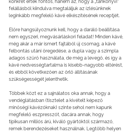
konkrét érték fontos, hanem az, hogy a „tankönyvi”
felállásból kiindulva megtaláljuk az ízlésünknek
leginkább megfelelő kávé elkészítésének receptjét.
Előre hangsúlyoznunk kell, hogy a daráló beállítása
nem egyszeri, megvásárláskori feladat! Minden kávé,
még akár a már ismert fajtából új csomag, a kávé
felbontás utáni öregedése, a dupla vagy a szimpla
adagos szűrő használata, de még a levegő, és így a
kávé nedvességtartalma is kisebb-nagyobb eltérést,
és ebből következően az őrlő állításának
szükségességét jelenthetik.
Többek közt ez a sajnálatos oka annak, hogy a
vendéglátásban (tisztelet a kivételt képező
minőségi kávézóknak) szinte sehol nem kapunk
megfelelő eszpresszót, dacára annak, hogy
tipikusan milliós árú, kiváló gyártóktól származó,
remek berendezéseket használnak. Legtöbb helyen