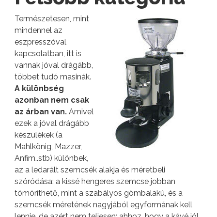
Természetesen, mint
mindennel az
eszpresszóval
kapcsolatban, itt is
vannak jóval drágább,
többet tudó masinák.
A különbség
azonban nem csak
az árban van.
Amivel
ezek a jóval drágább
készülékek (a
Mahlkönig, Mazzer,
Anfim..stb) különbek,
az a ledarált szemcsék alakja és méretbeli
szóródása: a kissé hengeres szemcse jobban
tömöríthető, mint a szabályos gömbalakú, és a
szemcsék méretének nagyjából egyformának kell
lennie, de azért nem teljesen: ahhoz, hogy a kávé jól