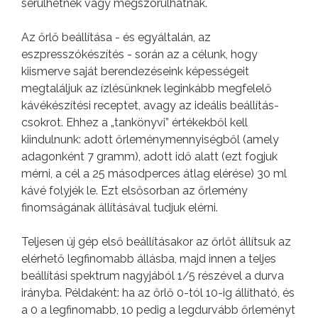
sérülhetnek vagy megszorulhatnak.
Az őrlő beállítása - és egyáltalán, az
eszpresszókészítés - során az a célunk, hogy
kiismerve saját berendezéseink képességeit
megtaláljuk az ízlésünknek leginkább megfelelő
kávékészítési receptet, avagy az ideális beállítás-
csokrot. Ehhez a „tankönyvi” értékekből kell
kiindulnunk: adott őrleménymennyiségből (amely
adagonként 7 gramm), adott idő alatt (ezt fogjuk
mérni, a cél a 25 másodperces átlag elérése) 30 ml
kávé folyjék le. Ezt elsősorban az őrlemény
finomságának állításával tudjuk elérni.
Teljesen új gép első beállításakor az őrlőt állítsuk az
elérhető legfinomabb állásba, majd innen a teljes
beállítási spektrum nagyjából 1/5 részével a durva
irányba. Példaként: ha az őrlő 0-tól 10-ig állítható, és
a 0 a legfinomabb, 10 pedig a legdurvább őrleményt