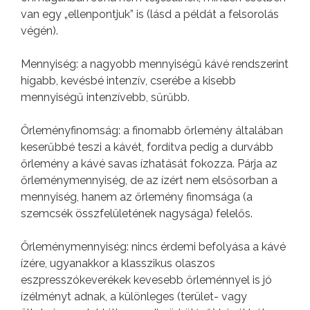
van egy „ellenpontjuk” is (lásd a példát a felsorolás
végén).
Mennyiség: a nagyobb mennyiségű kávé rendszerint
hígabb, kevésbé intenzív, cserébe a kisebb
mennyiségű intenzívebb, sűrűbb.
Őrleményfinomság: a finomabb őrlemény általában
keserűbbé teszi a kávét, fordítva pedig a durvább
őrlemény a kávé savas ízhatását fokozza. Párja az
őrleménymennyiség, de az ízért nem elsősorban a
mennyiség, hanem az őrlemény finomsága (a
szemcsék összfelületének nagysága) felelős.
Őrleménymennyiség: nincs érdemi befolyása a kávé
ízére, ugyanakkor a klasszikus olaszos
eszpresszókeverékek kevesebb őrleménnyel is jó
ízélményt adnak, a különleges (terület- vagy