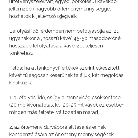
ültetvényszelektált, egyedi pörkölésű) kávékból
jellemzően nagyobb őrleménymennyiséggel
hozhatók ki jellemző ízjegyeik.
Lefolyási idő: érdemben nem befolyásolja az ízt,
ugyanakkor a „hosszú kávé” 45-50 másodpercnél
hosszabb lefolyatása a kávé ízét teljesen
tönkreteszi.
Példa: ha a „tankönyvi” értékek szerint elkészített
kávét túlságosan keserűnek találjuk, két megoldás
kínálkozik:
1. a lefolyási idő, és így a mennyiség csökkentése
(20 mp kivonatolás, kb. 20-25 ml kávé), ez esetben
minden más feltétel változatlan marad,
2. az őrlemény durvábbra állítása és ennek
kompenzálására az őrlemény mennyiségének