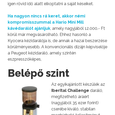
igen rövid idő alatt elkoptatni a saját késeiket.
Ha nagyon nincs rá keret, akkor némi
kompromisszummal a Hario Mini Mill
kávédarálót ajánljuk
, amely nagyjából 12.000.- Ft
körül már megvásárolható. Ehhez hasonló a
Kyocera kézidarálója is, de annak a hazai beszerzése
körülményesebb. A konvencionális dizájn képviselője
a Peugeot kézidaráló, amely szintén
eszpresszóképes,
Belépő szint
Az egyikajánlott készülék az
IberItal Challenge
daráló,
megfizethető áráért
(nagyjából 35 ezer forint)
cserébe kiváló, stabilan