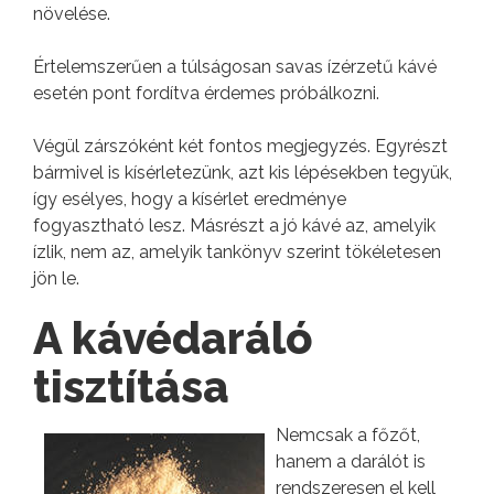
növelése.
Értelemszerűen a túlságosan savas ízérzetű kávé
esetén pont fordítva érdemes próbálkozni.
Végül zárszóként két fontos megjegyzés. Egyrészt
bármivel is kísérletezünk, azt kis lépésekben tegyük,
így esélyes, hogy a kísérlet eredménye
fogyasztható lesz. Másrészt a jó kávé az, amelyik
ízlik, nem az, amelyik tankönyv szerint tökéletesen
jön le.
A kávédaráló
tisztítása
Nemcsak a főzőt,
hanem a darálót is
rendszeresen el kell