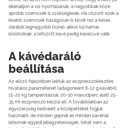
ellenálljon a víz nyomásának, a nagyobbak közé
apróbb szemcsék is szükségesek. Ha viszont ezek a
kisebb szemcsék túlságosan is kicsik (ez a késes
darálók legnagyobb bűne), akkor túl hamar
kioldódnak, a lefőzőtt kávé pedig keserűvé válik.
A kávédaráló
beállítása
Az előző fejezetben leírtuk az eszpresszókészítés
hivatalos paramétereit (adagonként 6-12 g kávéból
15-20 kg tamperolással, 20-30 másodperc alatt 25-
35 ml eszpresszó készül el). A továbbiakban az
egyszerűség kedvéért a középértéket fogjuk
használni, de minden gépnél és minden kávénál
léteznek egyedi jellegzetességek, tehát nem a