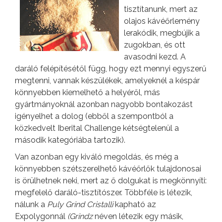
tisztítanunk, mert az
olajos kávéőrlemény
lerakódik, megbújik a
zugokban, és ott
avasodni kezd. A
daráló felépítésétől függ, hogy ezt mennyi egyszerű
megtenni, vannak készülékek, amelyeknél a késpár
könnyebben kiemelhető a helyéről, más
gyártmányoknál azonban nagyobb bontakozást
igényelhet a dolog (ebből a szempontból a
közkedvelt Iberital Challenge kétségtelenül a
második kategóriába tartozik).
Van azonban egy kiváló megoldás, és még a
könnyebben szétszerelhető kávéőrlők tulajdonosai
is örülhetnek neki, mert az ő dolgukat is megkönnyíti:
megfelelő daráló-tisztítószer. Többféle is létezik,
nálunk a
Puly Grind Cristalli
kapható az
Expolygonnál
(Grindz
néven létezik egy másik,