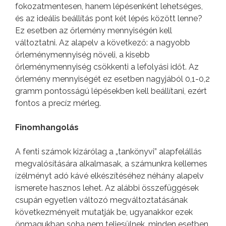
fokozatmentesen, hanem lépésenként lehetséges,
és az ideális beállítás pont két lépés között lenne?
Ez esetben az őrlemény mennyiségén kell
változtatni. Az alapelv a következő: a nagyobb
őrleménymennyiség növeli, a kisebb
őrleménymennyiség csökkenti a lefolyási időt. Az
őrlemény mennyiségét ez esetben nagyjából 0,1-0,2
gramm pontosságú lépésekben kell beállítani, ezért
fontos a precíz mérleg.
Finomhangolás
A fenti számok kizárólag a „tankönyvi” alapfelállás
megvalósítására alkalmasak, a számunkra kellemes
ízélményt adó kávé elkészítéséhez néhány alapelv
ismerete hasznos lehet. Az alábbi összefüggések
csupán egyetlen változó megváltoztatásának
következményeit mutatják be, ugyanakkor ezek
önmagukban soha nem teljesülnek, minden esetben