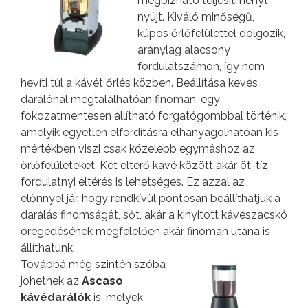
megbízható teljesítményt
nyújt. Kiváló minőségű,
kúpos őrlőfelülettel dolgozik,
aránylag alacsony
fordulatszámon, így nem
hevíti túl a kávét őrlés közben. Beállítása kevés
darálónál megtalálhatóan finoman, egy
fokozatmentesen állítható forgatógombbal történik,
amelyik egyetlen elfordításra elhanyagolhatóan kis
mértékben viszi csak közelebb egymáshoz az
őrlőfelületeket. Két eltérő kávé között akár öt-tíz
fordulatnyi eltérés is lehetséges. Ez azzal az
előnnyel jár, hogy rendkívül pontosan beállíthatjuk a
darálás finomságát, sőt, akár a kinyitott kávészacskó
öregedésének megfelelően akár finoman utána is
állíthatunk.
Továbbá még szintén szóba
jöhetnek az
Ascaso
kávédarálók
is, melyek