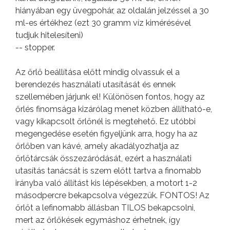
hiányában egy üvegpohár, az oldalán jelzéssel a 30
ml-es értékhez (ezt 30 gramm víz kimérésével
tudjuk hitelesíteni)
-- stopper.
Az őrlő beállítása előtt mindig olvassuk el a
berendezés használati utasítását és ennek
szellemében járjunk el! Különösen fontos, hogy az
őrlés finomsága kizárólag menet közben állítható-e,
vagy kikapcsolt őrlőnél is megtehető. Ez utóbbi
megengedése esetén figyeljünk arra, hogy ha az
őrlőben van kávé, amely akadályozhatja az
őrlőtárcsák összezáródását, ezért a használati
utasítás tanácsát is szem előtt tartva a finomabb
irányba való állítást kis lépésekben, a motort 1-2
másodpercre bekapcsolva végezzük. FONTOS! Az
őrlőt a lefinomabb állásban TILOS bekapcsolni,
mert az őrlőkések egymáshoz érhetnek, így