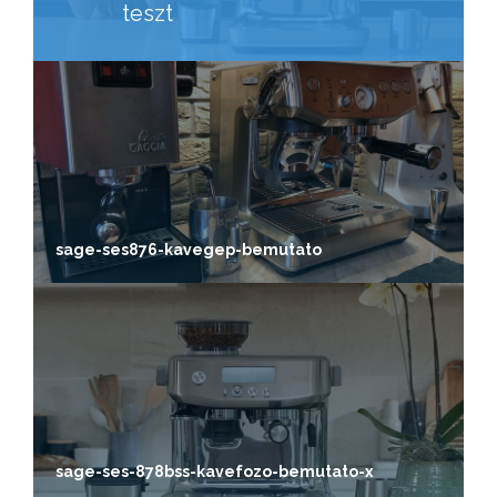
teszt
sage-ses876-kavegep-bemutato
sage-ses-878bss-kavefozo-bemutato-x