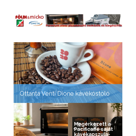
Ottanta Venti Dione kávékóstoló
Megérkezett a
Pacificaffé saját
kávékapszula-