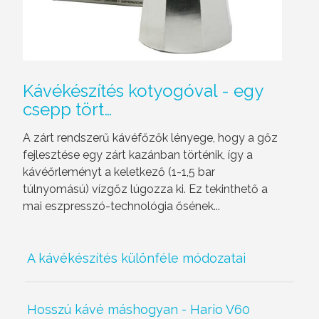
Kávékészítés
kotyogóval - egy
csepp tört…
A zárt rendszerű kávéfőzők lényege, hogy a gőz
fejlesztése egy zárt kazánban történik, így a
kávéőrleményt a keletkező (1-1,5 bar
túlnyomású) vízgőz lúgozza ki. Ez tekinthető a
mai eszpresszó-technológia ősének...
A kávékészítés különféle módozatai
Hosszú kávé máshogyan - Hario V60