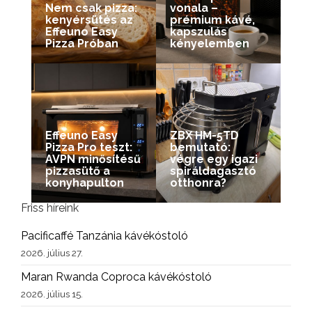
Nem csak pizza:
vonala –
kenyérsütés az
prémium kávé,
Effeuno Easy
kapszulás
Pizza Próban
kényelemben
Effeuno Easy
ZBX HM-5TD
Pizza Pro teszt:
bemutató:
AVPN minősítésű
végre egy igazi
pizzasütő a
spiráldagasztó
konyhapulton
otthonra?
Friss híreink
Pacificaffé Tanzánia kávékóstoló
2026. július 27.
Maran Rwanda Coproca kávékóstoló
2026. július 15.