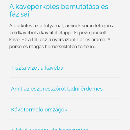
A kávépörkölés bemutatása és
fázisai
A pörkölés az a folyamat, aminek során létrejön a
zöldkávéból a kávéital alapját képező pörkölt
kávé. Ez által lesz a nyers ízből illat és aroma. A
pörkölés magas hőmérsékleten történő...
Tiszta vizet a kávéba
Amit az eszpresszóról tudni érdemes
Kávétermelő országok