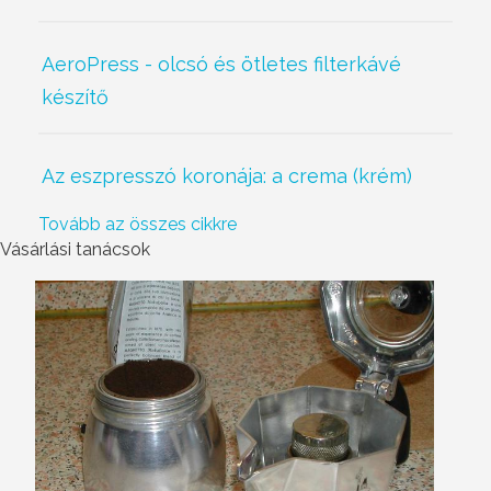
AeroPress - olcsó és ötletes filterkávé
készítő
Az eszpresszó koronája: a crema (krém)
Tovább az összes cikkre
Vásárlási tanácsok