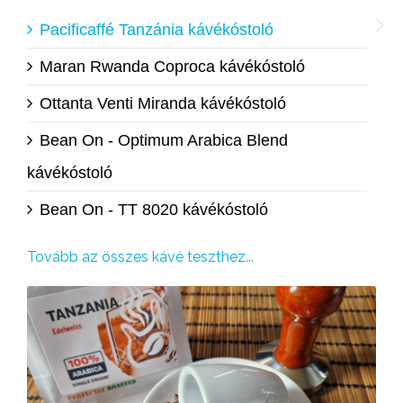
Pacificaffé Tanzánia kávékóstoló
Maran Rwanda Coproca kávékóstoló
Ottanta Venti Miranda kávékóstoló
Bean On - Optimum Arabica Blend
kávékóstoló
Bean On - TT 8020 kávékóstoló
Tovább az összes kávé teszthez...