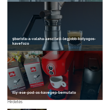
9barista-a-valaha-keszitett-legjobb-kotyogos-
kavefozo
illy-ese-pod-os-kavegep-bemutato
Hirdetés