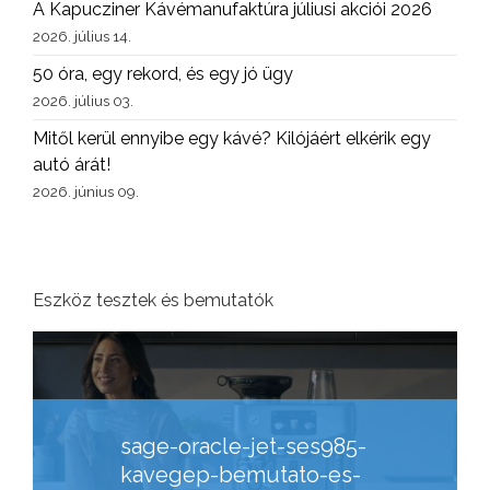
A Kapucziner Kávémanufaktúra júliusi akciói 2026
2026. július 14.
50 óra, egy rekord, és egy jó ügy
2026. július 03.
Mitől kerül ennyibe egy kávé? Kilójáért elkérik egy
autó árát!
2026. június 09.
Eszköz tesztek és bemutatók
sage-oracle-jet-ses985-
kavegep-bemutato-es-