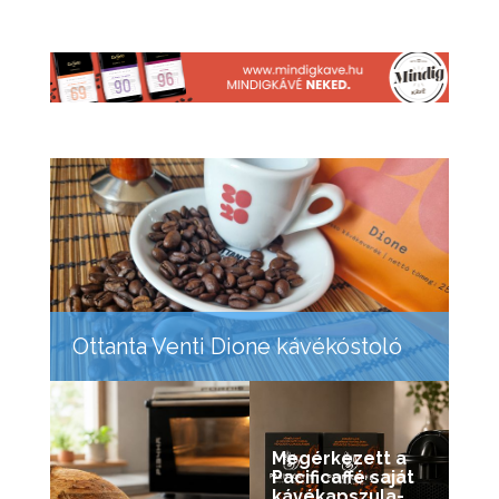
Ottanta Venti Dione kávékóstoló
Megérkezett a
Pacificaffé saját
kávékapszula-