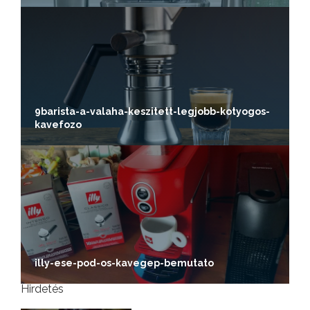
9barista-a-valaha-keszitett-legjobb-kotyogos-
kavefozo
illy-ese-pod-os-kavegep-bemutato
Hirdetés