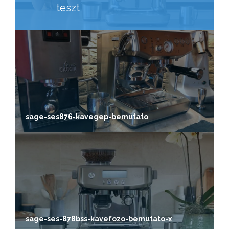
teszt
sage-ses876-kavegep-bemutato
sage-ses-878bss-kavefozo-bemutato-x