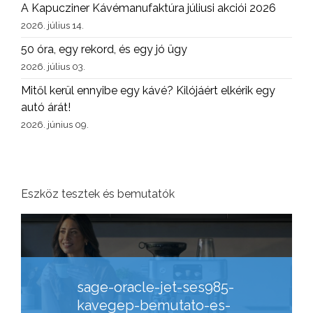
A Kapucziner Kávémanufaktúra júliusi akciói 2026
2026. július 14.
50 óra, egy rekord, és egy jó ügy
2026. július 03.
Mitől kerül ennyibe egy kávé? Kilójáért elkérik egy
autó árát!
2026. június 09.
Eszköz tesztek és bemutatók
sage-oracle-jet-ses985-
kavegep-bemutato-es-