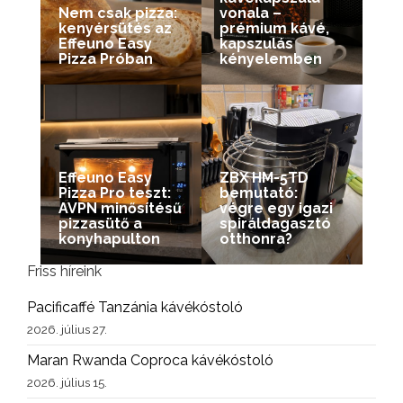
Nem csak pizza:
vonala –
kenyérsütés az
prémium kávé,
Effeuno Easy
kapszulás
Pizza Próban
kényelemben
Effeuno Easy
ZBX HM-5TD
Pizza Pro teszt:
bemutató:
AVPN minősítésű
végre egy igazi
pizzasütő a
spiráldagasztó
konyhapulton
otthonra?
Friss híreink
Pacificaffé Tanzánia kávékóstoló
2026. július 27.
Maran Rwanda Coproca kávékóstoló
2026. július 15.