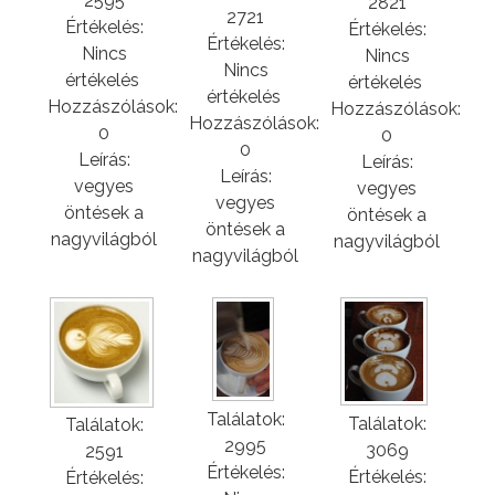
2595
2821
2721
Értékelés:
Értékelés:
Értékelés:
Nincs
Nincs
Nincs
értékelés
értékelés
értékelés
Hozzászólások:
Hozzászólások:
Hozzászólások:
0
0
0
Leírás:
Leírás:
Leírás:
vegyes
vegyes
vegyes
öntések a
öntések a
öntések a
nagyvilágból
nagyvilágból
nagyvilágból
Találatok:
Találatok:
Találatok:
2995
3069
2591
Értékelés:
Értékelés:
Értékelés: