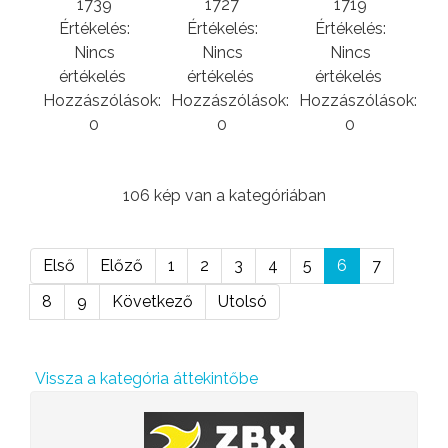
1739
1727
1719
Értékelés:
Értékelés:
Értékelés:
Nincs
Nincs
Nincs
értékelés
értékelés
értékelés
Hozzászólások:
Hozzászólások:
Hozzászólások:
0
0
0
106 kép van a kategóriában
Első
Előző
1
2
3
4
5
6
7
8
9
Következő
Utolsó
Vissza a kategória áttekintőbe