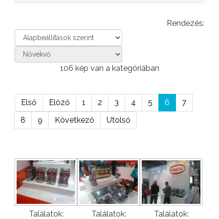
Rendezés:
106 kép van a kategóriában
Első
Előző
1
2
3
4
5
6
7
8
9
Következő
Utolsó
Találatok:
Találatok:
Találatok: