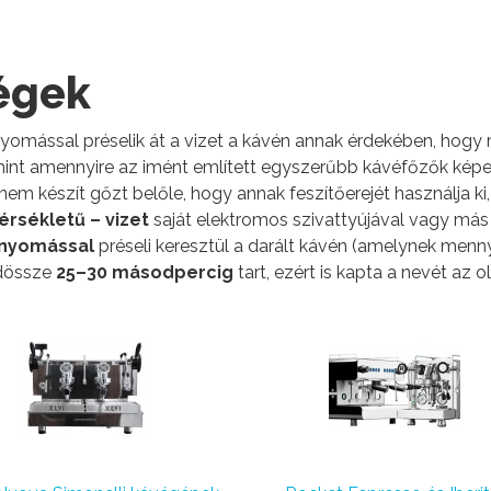
ségek
omással préselik át a vizet a kávén annak érdekében, hogy
ba, mint amennyire az imént említett egyszerűbb kávéfőzők kép
 nem készít gőzt belőle, hogy annak feszítőerejét használja ki,
rsékletű – vizet
saját elektromos szivattyújával vagy más
 nyomással
préseli keresztül a darált kávén (amelynek menn
ndössze
25–30 másodpercig
tart, ezért is kapta a nevét az o