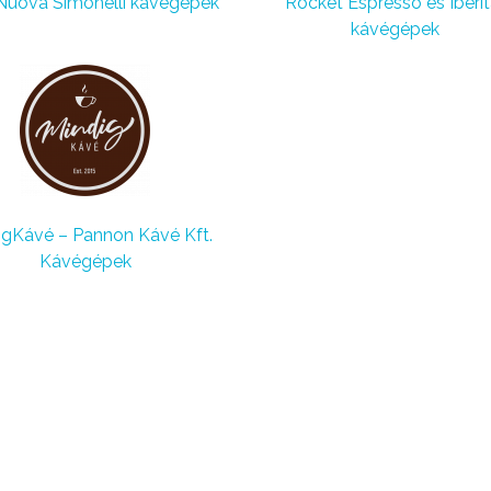
 Nuova Simonelli kávégépek
Rocket Espresso és Iberit
kávégépek
igKávé – Pannon Kávé Kft.
Kávégépek