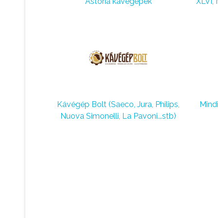
Astoria kávégépek
XLVI,
Kávégép Bolt (Saeco, Jura, Philips,
Mind
Nuova Simonelli, La Pavoni...stb)