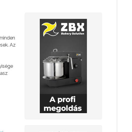
 minden
esek. Az
yisége
lasz