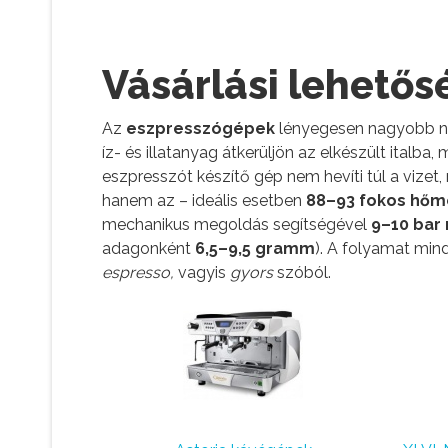
Vásárlási lehető
Az
eszpresszógépek
lényegesen nagyobb ny
íz- és illatanyag átkerüljön az elkészült ital
eszpresszót készítő gép nem hevíti túl a vizet,
hanem az – ideális esetben
88–93 fokos hőmé
mechanikus megoldás segítségével
9–10 bar
adagonként
6,5–9,5 gramm
). A folyamat mi
espresso,
vagyis
gyors
szóból.