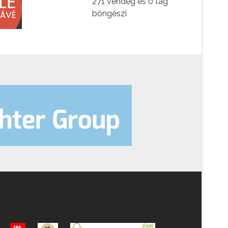
271 vendég és 0 tag
böngészi