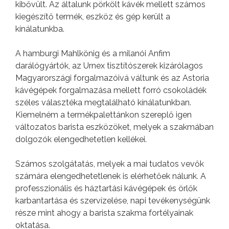
kibővült. Az általunk pörkölt kávék mellett számos
kiegészítő termék, eszköz és gép került a
kínálatunkba.
A hamburgi Mahlkönig és a milanói Anfim
darálógyártók, az Urnex tisztítószerek kizárólagos
Magyarországi forgalmazóivá váltunk és az Astoria
kávégépek forgalmazása mellett forró csokoládék
széles választéka megtalálható kínálatunkban.
Kiemelném a termékpalettánkon szereplő igen
változatos barista eszközöket, melyek a szakmában
dolgozók elengedhetetlen kellékei.
Számos szolgátatás, melyek a mai tudatos vevők
számára elengedhetetlenek is elérhetőek nálunk. A
professzionális és háztartási kávégépek és örlők
karbantartása és szervízelése, napi tevékenységünk
része mint ahogy a barista szakma fortélyainak
oktatása.