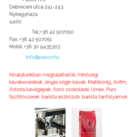
Cím:
Debreceni utca 241-243
Nyíregyháza
4400
Tel.:+36 42 507050
Telefon:
Fax: +36 42 507051
Mobil: +36 30 9435303
info@pasco.hu
Email:
Kínálatunkban megtalálhatók: minőségi
kávékeverékek, single origin kávék, Mahlkönig, Anfim,
Astoria kávégépek, forró csokoládé, Urnex, Puro
tisztítószerek, barista eszközök, barista tanfolyamok