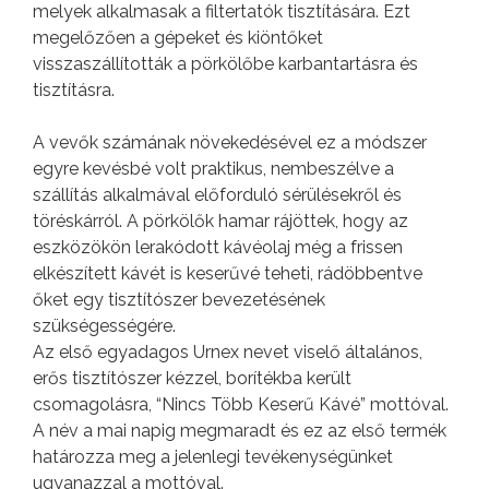
melyek alkalmasak a filtertatók tisztítására. Ezt
megelőzően a gépeket és kiöntőket
visszaszállították a pörkölőbe karbantartásra és
tisztításra.
A vevők számának növekedésével ez a módszer
egyre kevésbé volt praktikus, nembeszélve a
szállítás alkalmával előforduló sérülésekről és
töréskárról. A pörkölők hamar rájöttek, hogy az
eszközökön lerakódott kávéolaj még a frissen
elkészített kávét is keserűvé teheti, rádöbbentve
őket egy tisztítószer bevezetésének
szükségességére.
Az első egyadagos Urnex nevet viselő általános,
erős tisztítószer kézzel, borítékba került
csomagolásra, “Nincs Több Keserű Kávé” mottóval.
A név a mai napig megmaradt és ez az első termék
határozza meg a jelenlegi tevékenységünket
ugyanazzal a mottóval.