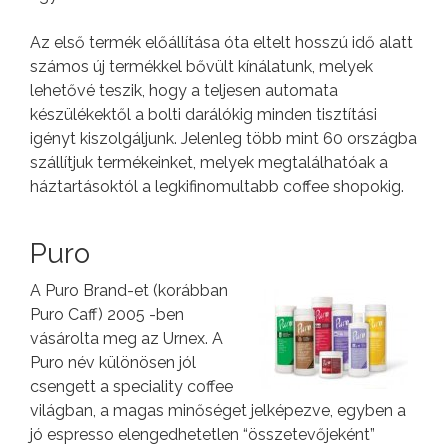
Az első termék előállítása óta eltelt hosszú idő alatt
számos új termékkel bővült kínálatunk, melyek
lehetővé teszik, hogy a teljesen automata
készülékektől a bolti darálókig minden tisztítási
igényt kiszolgáljunk. Jelenleg több mint 60 országba
szállítjuk termékeinket, melyek megtalálhatóak a
háztartásoktól a legkifinomultabb coffee shopokig.
Puro
A Puro Brand-et (korábban
Puro Caff) 2005 -ben
vásárolta meg az Urnex. A
Puro név különösen jól
csengett a speciality coffee
világban, a magas minőséget jelképezve, egyben a
jó espresso elengedhetetlen “összetevőjeként”