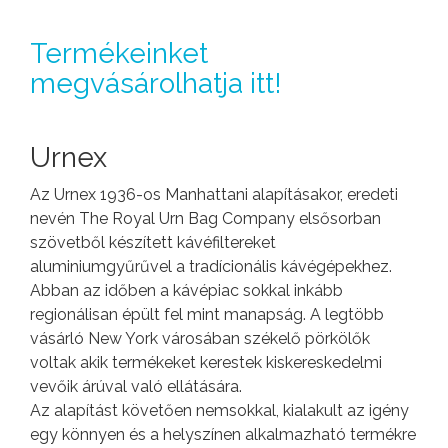
Termékeinket
megvásárolhatja itt!
Urnex
Az Urnex 1936-os Manhattani alapításakor, eredeti
nevén The Royal Urn Bag Company elsősorban
szövetből készített kávéfiltereket
aluminiumgyűrűvel a tradícionális kávégépekhez.
Abban az időben a kávépiac sokkal inkább
regionálisan épült fel mint manapság. A legtöbb
vásárló New York városában székelő pörkölők
voltak akik termékeket kerestek kiskereskedelmi
vevőik árúval való ellátására.
Az alapítást követően nemsokkal, kialakult az igény
egy könnyen és a helyszínen alkalmazható termékre