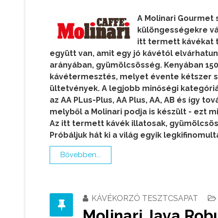
A Molinari Gourmet 
különgességekre vág
itt termett kávékat 
együtt van, amit egy jó kávétól elvárhatu
arányában, gyümölcsösség. Kenyában 1500
kávétermesztés, melyet évente kétszer s
ültetvények. A legjobb minőségi kategóri
az AA PLus-Plus, AA Plus, AA, AB és így t
melyből a Molinari podja is készült - ezt
Az itt termett kávék illatosak, gyümölcsö
Próbáljuk hát ki a világ egyik legkifinomult
Bővebben...
KÁVÉKORZÓ TESZTCSAPAT
Molinari Java Ro