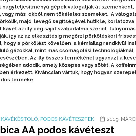
ét nagyteljesítményű gépek válogatják át szemenként,
n, vagy más okból nem tökéletes szemeket. A válogat
örkölik, majd levegő segítségével hűtik le, korlátozva
t kávét az illy cég saját szabadalma szerint túlnyomás
k, így az az elkészítésig megőrzi pörköléskori frisses
 hogy a pörkölést követően a kémiailag rendkívül ins
ló gázokkal, mint más csomagolási technológiáknál,
sészében. Az illy összes termékénél ugyanazt a kev
sségében adódik, amely közepes vagy sötét. A koffein
en érkezett. Kíváncsian vártuk, hogy hogyan szerepel
podos terméke.
KÁVÉKÓSTOLÓ, PODOS KÁVÉTESZTEK
2009. MÁRCI
abica AA podos kávéteszt