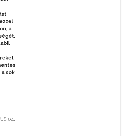
ást
 ezzel
on, a
ségét.
tabil
eréket
mentes
 a sok
US 04.