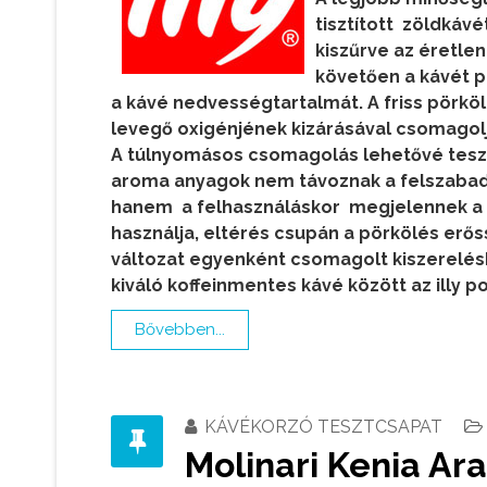
tisztított zöldkáv
kiszűrve az éretle
követően a kávét p
a kávé nedvességtartalmát. A friss pörköl
levegő oxigénjének kizárásával csomagoljá
A túlnyomásos csomagolás lehetővé teszi,
aroma anyagok nem távoznak a felszabadu
hanem a felhasználáskor megjelennek a c
használja, eltérés csupán a pörkölés erő
változat egyenként csomagolt kiszerelésb
kiváló koffeinmentes kávé között az illy 
Bővebben...
KÁVÉKORZÓ TESZTCSAPAT
Molinari Kenia Ar