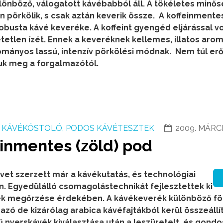
önböző, válogatott kávébabból áll. A tökéletes minő
 pörkölik, s csak aztán keverik össze.
A koffeinmente
obusta kávé keveréke. A koffeint gyengéd eljárással v
tetlen ízét. Ennek a keveréknek kellemes, illatos arom
ományos lassú, intenzív pörkölési módnak.
Nem túl erő
tuk meg a forgalmazótól.
KÁVÉKÓSTOLÓ, PODOS KÁVÉTESZTEK
2009. MÁRCI
einmentes (zöld) pod
evet szerzett már a kávékutatás, és technológiai
én. Egyedülálló csomagolástechnikát fejlesztettek ki
k megőrzése érdekében. A kávékeverék különböző föl
azó de kizárólag arabica kávéfajtákból kerül összeállí
 nyerskávék kiválasztása után a leszüretelt és gond