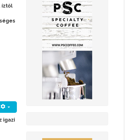
íztől
őséges
 igazi