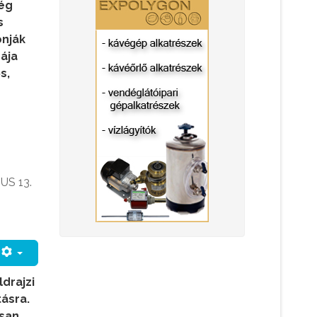
ség
s
onják
ája
s,
US 13.
drajzi
tásra.
osan