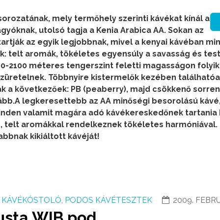
sorozatának, mely termőhely szerinti kávékat kínál a
yóknak, utolsó tagja a Kenia Arabica AA. Sokan az
tartják az egyik legjobbnak, mivel a kenyai kávéban mi
nk: telt aromák, tökéletes egyensúly a savasság és te
-2100 méteres tengerszint feletti magasságon folyik
züretelnek. Többnyire kistermelők kezében találhatóa
ák a következőek: PB (peaberry), majd csökkenő sorre
ovább.A legkeresettebb az AA minőségi besorolású kávé
 minden valamit magára adó kávékereskedőnek tartania k
s, telt aromákkal rendelkeznek tökéletes harmóniával.
abbnak kikiáltott kávéját!
KÁVÉKÓSTOLÓ, PODOS KÁVÉTESZTEK
2009. FEBRU
busta WIB pod