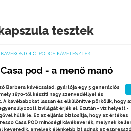
ékapszula tesztek
KÁVÉKÓSTOLÓ, PODOS KÁVÉTESZTEK
 Casa pod - a menő manó
azó Barbera kávécsalád, gyártója egy 5 generációs
 mely 1870-től készíti nagy szenvedéllyel és
t.
A kávébabokat lassan és elkülönítve pörkölik, hogy az
gyensúlyozott ízvilágát érjék el. Ezután - víz helyett -
ővel hűtik le. Ez az eljárás biztosítja, hogy az értékes
resso Casa POD minőségi kávékeverék, melynek kell
l keveredik, amelyek élénkebb ízt adnak az espressz