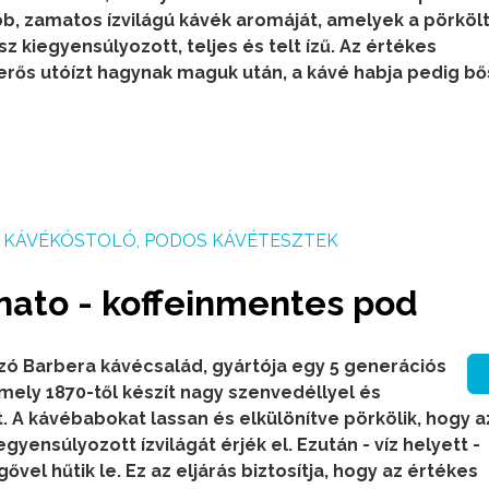
, zamatos ízvilágú kávék aromáját, amelyek a pörkölt 
z kiegyensúlyozott, teljes és telt ízű. Az értékes
erős utóízt hagynak maguk után, a kávé habja pedig b
KÁVÉKÓSTOLÓ, PODOS KÁVÉTESZTEK
nato - koffeinmentes pod
azó Barbera kávécsalád, gyártója egy 5 generációs
 mely 1870-től készít nagy szenvedéllyel és
t.
A kávébabokat lassan és elkülönítve pörkölik, hogy az
gyensúlyozott ízvilágát érjék el. Ezután - víz helyett -
ővel hűtik le. Ez az eljárás biztosítja, hogy az értékes