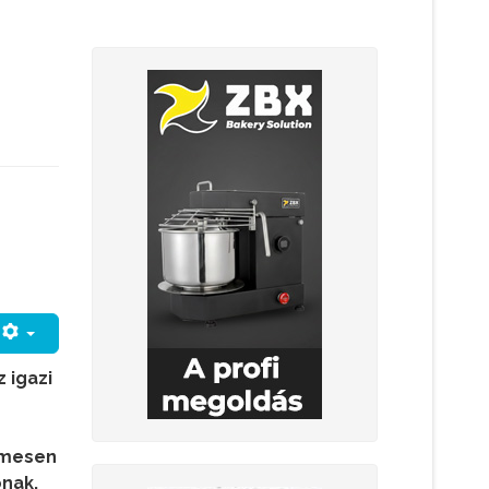
 igazi
emesen
ónak.