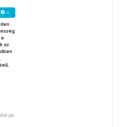
nden
stesség
 a
k az
ndben
,
ell.
ÁR 26.