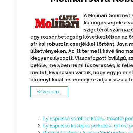
A Molinari Gourmet 
különgességekre vág
szigetéről származ
egy rozsdabetegség következtében az össz
afrikai robuszta cserjékkel történt. Java
ültetvényeken. Az itt termett kávé finom
kiegyensúlyozott. Visszafogott ízvilágú, 
belőle, melyben némi fűszeresség is fel
mellet, kíváncsian vártuk, hogy egy jó mi
élményt kínál, és mennyire adja vissza a 
Bővebben...
Illy Espresso sötét pörkölésű (fekete) po
Illy Espresso közepes pörkölésű (piros) 
Molinari Costarica Arabica SHB podos ká