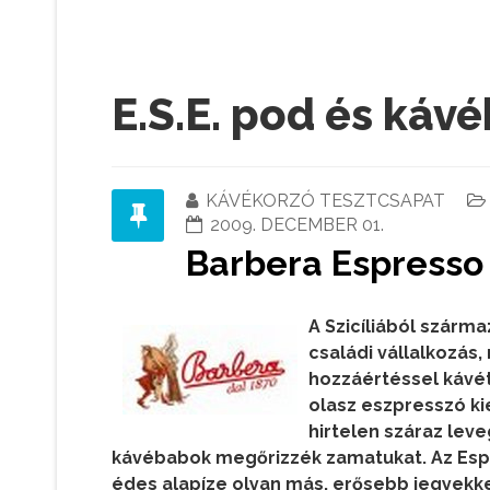
E.S.E. pod és káv
KÁVÉKORZÓ TESZTCSAPAT
2009. DECEMBER 01.
Barbera Espresso
A Szicíliából szárm
családi vállalkozás,
hozzáértéssel kávé
olasz eszpresszó kie
hirtelen száraz leveg
kávébabok megőrizzék zamatukat. Az Esp
édes alapíze olyan más, erősebb jegyekke