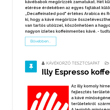
kávébabok megőrizzék zamatukat. Hét kül
elérése érdekében az egyes fajtákat külön
,,Decaffeinated pod" értékes Arabica és R
ki, hogy a kávé megőrizze összetéveszthe
van tartós utóízzel, köszönhetően a hagy
nagyon ízletes koffeinmentes kávé.
- tud
Bővebben...
KÁVÉKORZÓ TESZTCSAPAT
Illy Espresso koff
Az illy komoly hírn
fejlesztés terület
a kávé minőségéne
területekről szárm
A legjobb minőségű