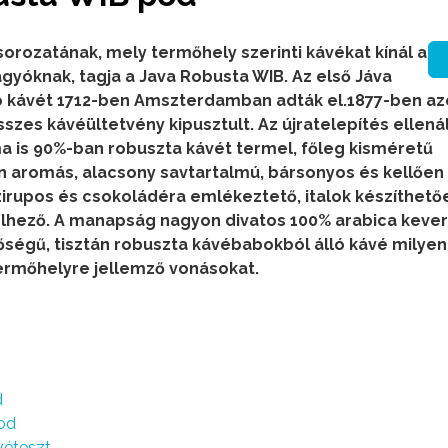
sorozatának, mely termőhely szerinti kávékat kínál a
yóknak, tagja a Java Robusta WIB. Az első Jáva
ó kávét 1712-ben Amszterdamban adták el.1877-ben a
es kávéültetvény kipusztult. Az újratelepítés ellená
 ma is 90%-ban robuszta kávét termel, főleg kisméretű
an aromás, alacsony savtartalmú, bársonyos és kellően
szirupos és csokoládéra emlékeztető, italok készíthető
lelhező. A manapság nagyon divatos 100% arabica keve
nőségű, tisztán robuszta kávébabokból álló kávé milyen
termőhelyre jellemző vonásokat.
d
pod
véteszt