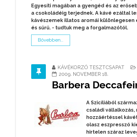
Egyesíti magában a gyengéd és az erősebb
a csokoládéig terjednek. A kávé ezáltal les
kávészemek illatos aromái különlegesen 
és sűrű.
- tudtuk meg a forgalmazótól.
Bővebben...
KÁVÉKORZÓ TESZTCSAPAT
2009. NOVEMBER 18.
Barbera Deccafei
A Szicíliából szárm
családi vállalkozás,
hozzáértéssel kávé
olasz eszpresszó kie
hirtelen száraz leveg