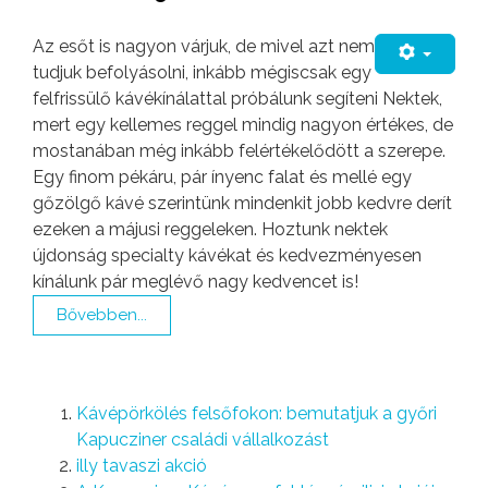
Az esőt is nagyon várjuk, de mivel azt nem
tudjuk befolyásolni, inkább mégiscsak egy
felfrissülő kávékínálattal próbálunk segíteni Nektek,
mert egy kellemes reggel mindig nagyon értékes, de
mostanában még inkább felértékelődött a szerepe.
Egy finom pékáru, pár ínyenc falat és mellé egy
gőzölgő kávé szerintünk mindenkit jobb kedvre derít
ezeken a májusi reggeleken. Hoztunk nektek
újdonság specialty kávékat és kedvezményesen
kínálunk pár meglévő nagy kedvencet is!
Bővebben...
Kávépörkölés felsőfokon: bemutatjuk a győri
Kapucziner családi vállalkozást
illy tavaszi akció