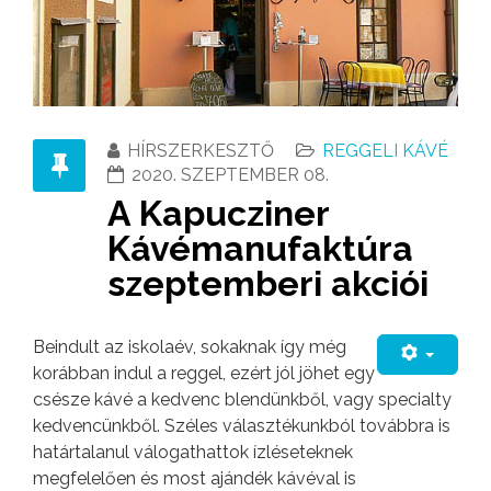
HÍRSZERKESZTŐ
REGGELI KÁVÉ
2020. SZEPTEMBER 08.
A Kapucziner
Kávémanufaktúra
szeptemberi akciói
Beindult az iskolaév, sokaknak így még
korábban indul a reggel, ezért jól jöhet egy
csésze kávé a kedvenc blendünkből, vagy specialty
kedvencünkből. Széles választékunkból továbbra is
határtalanul válogathattok ízléseteknek
megfelelően és most ajándék kávéval is