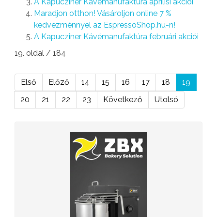
A Kapucziner Kávémanufaktúra áprilisi akciói
Maradjon otthon! Vásároljon online 7 %
kedvezménnyel az EspressoShop.hu-n!
A Kapucziner Kávémanufaktúra februári akciói
19. oldal / 184
Első
Előző
14
15
16
17
18
19
20
21
22
23
Következő
Utolsó