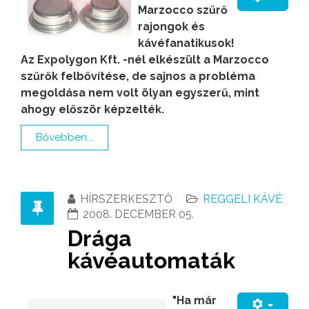
Marzocco szűrő
rajongok és
kávéfanatikusok!
Az Expolygon Kft. -nél elkészült a Marzocco
szűrők felbővítése, de sajnos a probléma
megoldása nem volt ölyan egyszerű, mint
ahogy először képzelték.
Bővebben...
HÍRSZERKESZTŐ
REGGELI KÁVÉ
2008. DECEMBER 05.
Drága
kávéautomaták
"Ha már