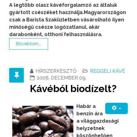
A legtöbb olasz kávéforgalamzó az általuk
gyártott csészéket használja.Magyarországon
csak a Barista Szaküzletben vásárolható ilyen
minőségű csésze logózatlanul, akár
darabonként, otthoni felhasználásra.
Bővebben...
HÍRSZERKESZTŐ
REGGELI KÁVÉ
2008. DECEMBER 09.
Kávéból biodízelt?
Habár a
benzin ára
a világgazdasági
helyzetnek
köszönhetően