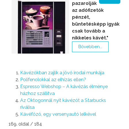
pazarolják
az adófizetők
pénzét,
büntetésképp igyák
csak tovább a
nikkeles kávét."
Bővebben...
Kávézókban zajlik a jövő irodai munkája
Polifenolokkal az elhízás ellen?
Espresso Webshop – A kávézás élménye
házhoz szállítva
Az Oktogonnál nyit kávézót a Starbucks
riválisa
Kávéfőző, egy versenyautó lelkével
169. oldal / 184