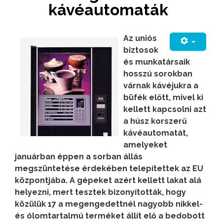
kávéautomaták
Az uniós
biztosok
és munkatársaik
hosszú sorokban
várnak kávéjukra a
büfék előtt, mivel ki
kellett kapcsolni azt
a húsz korszerű
kávéautomatát,
amelyeket
januárban éppen a sorban állás
megszüntetése érdekében telepítettek az EU
központjába. A gépeket azért kellett lakat alá
helyezni, mert tesztek bizonyították, hogy
közülük 17 a megengedettnél nagyobb nikkel-
és ólomtartalmú terméket állít elő a bedobott