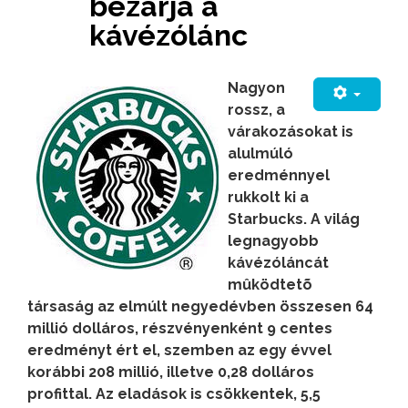
bezárja a
kávézólánc
Nagyon
rossz, a
várakozásokat is
alulmúló
eredménnyel
rukkolt ki a
Starbucks. A világ
legnagyobb
kávézóláncát
mûködtetõ
társaság az elmúlt negyedévben összesen 64
millió dolláros, részvényenként 9 centes
eredményt ért el, szemben az egy évvel
korábbi 208 millió, illetve 0,28 dolláros
profittal. Az eladások is csökkentek, 5,5