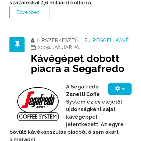
százalékkal 2,6 milliárd dollárra.
Bővebben...
HÍRSZERKESZTŐ
REGGELI KÁVÉ
2009. JANUÁR 26.
Kávégépet dobott
piacra a Segafredo
A Segafredo
Zanetti Coffe
System ez év elejétől
újdonságként saját
kávégéppel
jelentkezett.
Az egyre
bővülő kávékapszulás piacból ő sem akart
kimaradni.