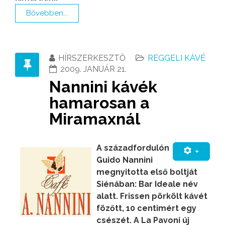
Bővebben...
HÍRSZERKESZTŐ
REGGELI KÁVÉ
2009. JANUÁR 21.
Nannini kávék
hamarosan a
Miramaxnál
A századfordulón
Guido Nannini
megnyitotta első boltját
Siénában: Bar Ideale név
alatt. Frissen pörkölt kávét
fözőtt, 10 centimért egy
csészét. A La Pavoni új