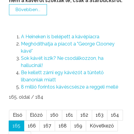
nem a kávéról szoktak le, csak a Starbucksról.
Bővebben...
A Heineken is belépett a kávépiacra
Meghódíthatja a piacot a "George Clooney
kávé"
Sok kávét iszik? Ne csodálkozzon, ha
hallucinál!
Be kellett zárni egy kávézót a tüntető
libanoniak miatt
8 millió forintos kávéscsésze a reggeli mellé
165. oldal / 184
Első
Előző
160
161
162
163
164
165
166
167
168
169
Következő