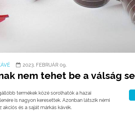
KÁVÉ
2023. FEBRUÁR 09.
snak nem tehet be a válság s
gállóbb termékek közé sorolhatók a hazai
lenére is nagyon keresettek. Azonban látszik némi
akciós és a saját márkás kávék.