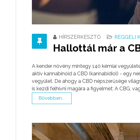
HÍRSZERKESZTŐ
REGGELI 
Hallottál már a CB
A kender növény mintegy 140 kémiai vegyülete
aktív kannabinoid a CBD (kannabidiol) - egy ne
vegyület. De ahogy a CBD népszerűsége világsz
is kezdi felhívni magára a figyelmet: A CBG, va
Bővebben...