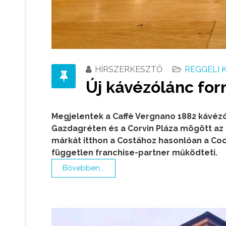
HÍRSZERKESZTŐ
REGGELI 
Új kávézólánc fo
Megjelentek a Caffè Vergnano 1882 kávéz
Gazdagréten és a Corvin Pláza mögött az 
márkát itthon a Costához hasonlóan a Co
független franchise-partner működteti.
Bővebben...