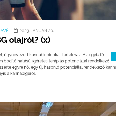
KÁVÉ
2023. JANUÁR 20.
G olajról? (x)
t, úgynevezett kannabinoidokat tartalmaz. Az egyik fő
m bódító hatású, ígéretes terápiás potenciállal rendelkező
erte egyre nő, egy új, hasonló potenciállal rendelkező kann
gyis a kannabigerol.