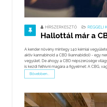
HÍRSZERKESZTŐ
REGGELI 
Hallottál már a CB
A kender növény mintegy 140 kémiai vegyülete
aktív kannabinoid a CBD (kannabidiol) - egy ne
vegyület. De ahogy a CBD népszerűsége világsz
is kezdi felhívni magára a figyelmet: A CBG, va
Bővebben...