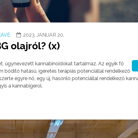
KÁVÉ
2023. JANUÁR 20.
G olajról? (x)
t, úgynevezett kannabinoidokat tartalmaz. Az egyik fő
m bódító hatású, ígéretes terápiás potenciállal rendelkező
erte egyre nő, egy új, hasonló potenciállal rendelkező kann
gyis a kannabigerol.