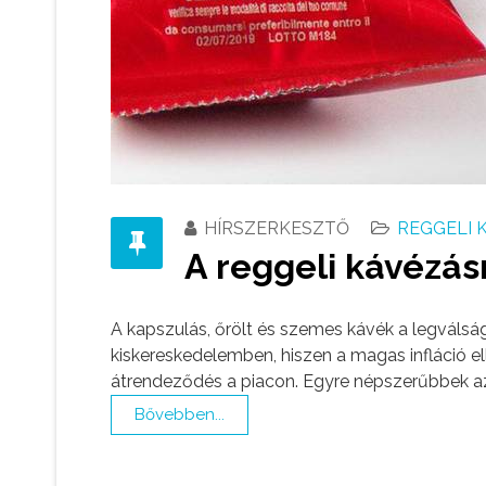
HÍRSZERKESZTŐ
REGGELI 
A reggeli kávézá
A kapszulás, őrölt és szemes kávék a legválsá
kiskereskedelemben, hiszen a magas infláció el
átrendeződés a piacon. Egyre népszerűbbek az 
Bővebben...