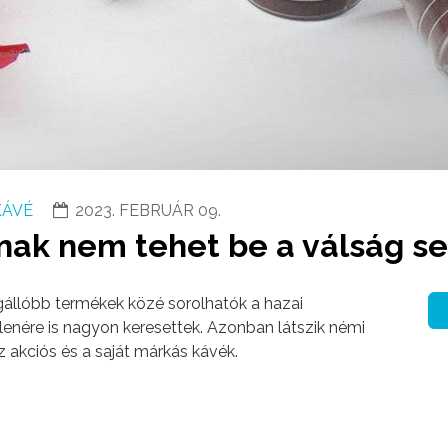
KÁVÉ
2023. FEBRUÁR 09.
snak nem tehet be a válság s
gállóbb termékek közé sorolhatók a hazai
lenére is nagyon keresettek. Azonban látszik némi
akciós és a saját márkás kávék.