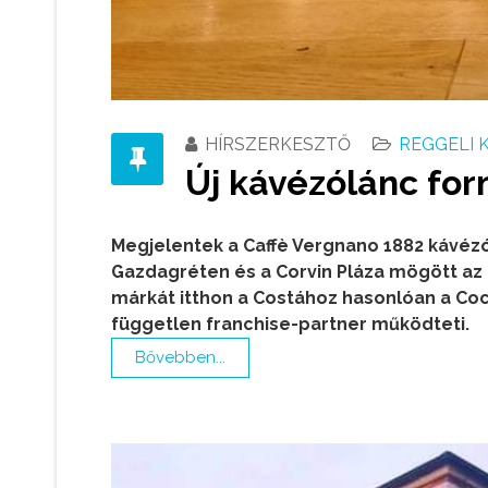
HÍRSZERKESZTŐ
REGGELI 
Új kávézólánc fo
Megjelentek a Caffè Vergnano 1882 kávéz
Gazdagréten és a Corvin Pláza mögött az 
márkát itthon a Costához hasonlóan a Co
független franchise-partner működteti.
Bővebben...