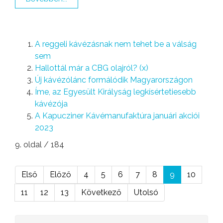
A reggeli kávézásnak nem tehet be a válság
sem
Hallottál már a CBG olajról? (x)
Új kávézólánc formálódik Magyarországon
Íme, az Egyesült Királyság legkísértetiesebb
kávézója
A Kapucziner Kávémanufaktúra januári akciói
2023
9. oldal / 184
Első
Előző
4
5
6
7
8
9
10
11
12
13
Következő
Utolsó