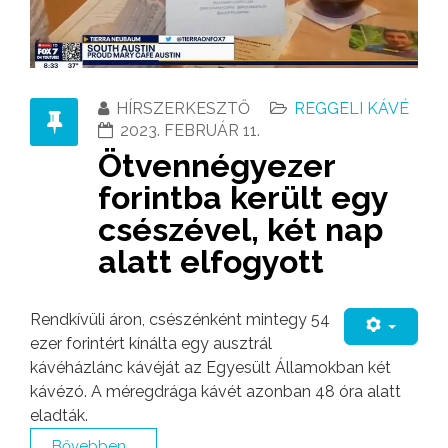
HÍRSZERKESZTŐ
REGGELI KÁVÉ
2023. FEBRUÁR 11.
Ötvennégyezer
forintba került egy
csészével, két nap
alatt elfogyott
Rendkívüli áron, csészénként mintegy 54
ezer forintért kínálta egy ausztrál
kávéházlánc kávéját az Egyesült Államokban két
kávézó. A méregdrága kávét azonban 48 óra alatt
eladták.
Bővebben...