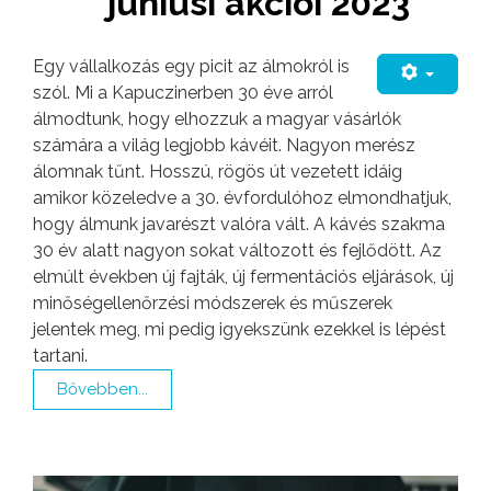
júniusi akciói 2023
Egy vállalkozás egy picit az álmokról is
szól. Mi a Kapuczinerben 30 éve arról
álmodtunk, hogy elhozzuk a magyar vásárlók
számára a világ legjobb kávéit. Nagyon merész
álomnak tűnt. Hosszú, rögös út vezetett idáig
amikor közeledve a 30. évfordulóhoz elmondhatjuk,
hogy álmunk javarészt valóra vált. A kávés szakma
30 év alatt nagyon sokat változott és fejlődött. Az
elmúlt években új fajták, új fermentációs eljárások, új
minőségellenőrzési módszerek és műszerek
jelentek meg, mi pedig igyekszünk ezekkel is lépést
tartani.
Bővebben...