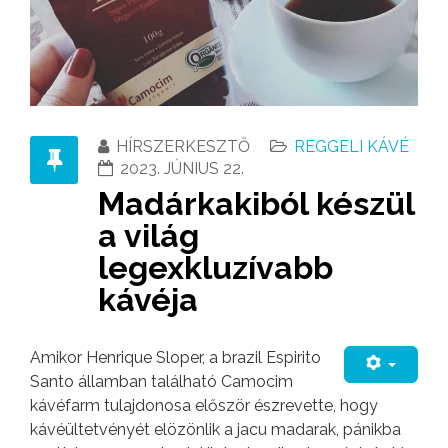
HÍRSZERKESZTŐ
REGGELI KÁVÉ
2023. JÚNIUS 22.
Madárkakiból készül
a világ
legexkluzívabb
kávéja
Amikor Henrique Sloper, a brazil Espirito
Santo államban található Camocim
kávéfarm tulajdonosa először észrevette, hogy
kávéültetvényét elözönlik a jacu madarak, pánikba