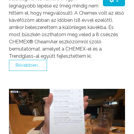
legnagyobb lépése ez (még mindig nem
hittem el, hogy megvalósult). A Chemex volt az első
kávéfőzőm abban az időben (18 évvel ezelőtt),
amikor beleszerettem a különleges kávékba. És
most büszkén oszthatom meg veled a 8 csészés
CHEMEX® CheamAer eszközömről szóló
bemutatómat, amelyet a CHEMEX-el és a
Trendglass-al együtt fejlesztettem ki.
Bővebben...