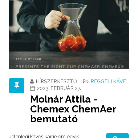
HÍRSZERKESZTŐ
REGGELI KÁVÉ
2023. FEBRUÁR 27.
Molnár Attila -
Chemex ChemAer
bemutató
Jelenlegi kávés karrierem egyik