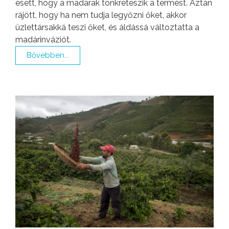
esett, hogy a madarak tönkreteszik a termést. Aztán
rájött, hogy ha nem tudja legyőzni őket, akkor
üzlettársakká teszi őket, és áldássá változtatta a
madárinváziót.
Bővebben...