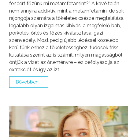
fenéért főzünk mi metamfetamint?” A kávé talán
nem annyira addiktív, mint a metamfetamin, de sok
rajongója számára a tökéletes csésze megtalálása
legalább olyan izgalmas kihívás: a megfelelő bab,
pörkölés, őrlés és főzés kiválasztása igazi
szenvedély. Most pedig újabb lépéssel közelebb
kerültünk ehhez a tökéletességhez: tudósok friss
kutatása szerint az is számít, milyen magasságból
öntjük a vizet az őrleményre – ez befolyásolja az
extrakciót és így az ízt.
Bővebben...