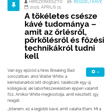
HÍRSZERKESZTŐ
REGGELI KÁVÉ
2025. ÁPRILIS 15.
A tökéletes csésze
kávé tudománya –
amit az őrlésről,
pörkölésről és főzési
technikákról tudni
kell
Van egy epizód a híres Breaking Bad
sorozatban, ahol Walter White, a
kémiatanárból lett drogbáró, találkozik egy új
kollégával, aki laborfelszerelésben éppen valamit
főz. Amikor White megkóstolja, amit készített, így
reagál:
„Istenem, ez a legjobb kávé, amit valaha ittam. Mi a