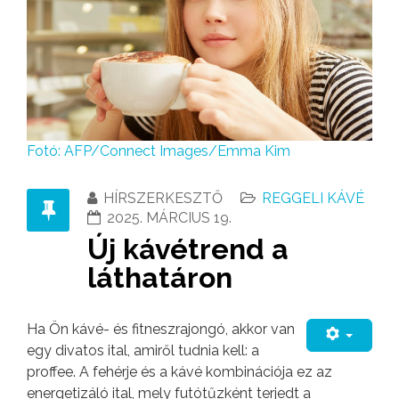
Fotó: AFP/Connect Images/Emma Kim
HÍRSZERKESZTŐ
REGGELI KÁVÉ
2025. MÁRCIUS 19.
Új kávétrend a
láthatáron
Ha Ön kávé- és fitneszrajongó, akkor van
egy divatos ital, amiről tudnia kell: a
proffee. A fehérje és a kávé kombinációja ez az
energetizáló ital, mely futótűzként terjedt a