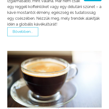
izgalmasabb, mint valaha. Már nem csak
egy reggeli koffeinlöket vagy egy délutáni szünet – a
kávé mostantól élmény, egészség és tudatosság
egy csészében. Nézzük meg, mely trendek alakítják
idén a globális kávékultúrát!
Bővebben...