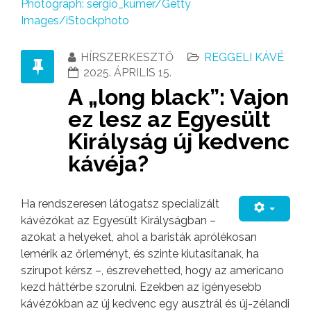
Photograph: sergio_kumer/Getty
Images/iStockphoto
HÍRSZERKESZTŐ
REGGELI KÁVÉ
2025. ÁPRILIS 15.
A „long black”: Vajon
ez lesz az Egyesült
Királyság új kedvenc
kávéja?
Ha rendszeresen látogatsz specializált
kávézókat az Egyesült Királyságban –
azokat a helyeket, ahol a baristák aprólékosan
lemérik az őrleményt, és szinte kiutasítanak, ha
szirupot kérsz –, észrevehetted, hogy az americano
kezd háttérbe szorulni. Ezekben az igényesebb
kávézókban az új kedvenc egy ausztrál és új-zélandi