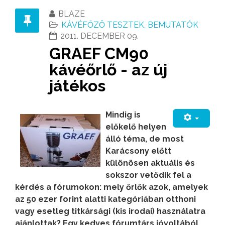
BLAZE
KÁVÉFŐZŐ TESZTEK, BEMUTATÓK
2011. DECEMBER 09.
GRAEF CM90
kávéőrlő - az új
játékos
Mindig is
előkelő helyen
álló téma, de most
Karácsony előtt
különösen aktuális és
sokszor vetődik fel a
kérdés a fórumokon: mely őrlők azok, amelyek
az 50 ezer forint alatti kategóriában otthoni
vagy esetleg titkársági (kis irodai) használatra
ajánlottak? Egy kedves fórumtárs jóvoltából