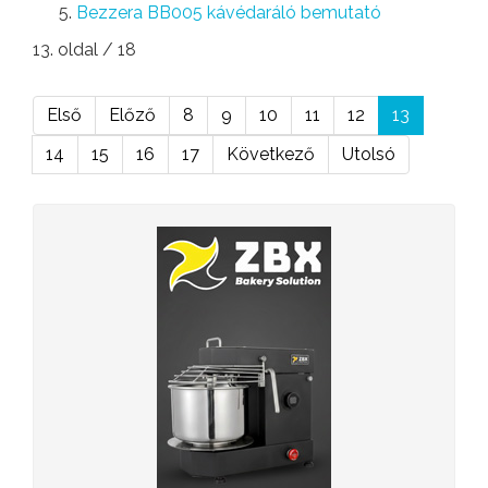
Bezzera BB005 kávédaráló bemutató
13. oldal / 18
Első
Előző
8
9
10
11
12
13
14
15
16
17
Következő
Utolsó