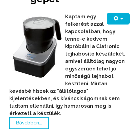
Kaptam egy
felkérést azzal
kapcsolatban, hogy
lenne-e kedvem
kipróbálni a Clatronic
tejhabosító készülékét,
amivel állítólag nagyon
egyszerűen lehet jó
minőségű tejhabot
készíteni. Miután
kevésbé hiszek az "állítólagos"
kijelentésekben, és kíváncsiságomnak sem
tudtam ellenállni, így hamarosan meg is
érkezett a készülék.
Bővebben...