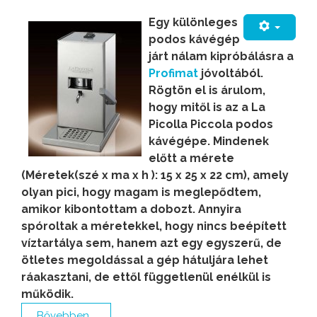
Egy különleges
podos kávégép
járt nálam kipróbálásra a
Profimat
jóvoltából.
Rögtön el is árulom,
hogy mitől is az a La
Picolla Piccola podos
kávégépe. Mindenek
előtt a mérete
(Méretek(szé x ma x h ): 15 x 25 x 22 cm), amely
olyan pici, hogy magam is meglepődtem,
amikor kibontottam a dobozt. Annyira
spóroltak a méretekkel, hogy nincs beépített
víztartálya sem, hanem azt egy egyszerű, de
ötletes megoldással a gép hátuljára lehet
ráakasztani, de ettől függetlenül enélkül is
működik.
Bővebben...