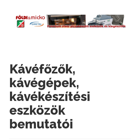
Kávéfőzők,
kávégépek,
kávékészítési
eszközök
bemutatói