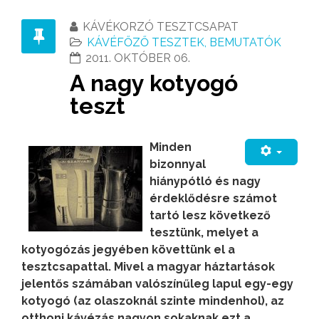
KÁVÉKORZÓ TESZTCSAPAT
KÁVÉFŐZŐ TESZTEK, BEMUTATÓK
2011. OKTÓBER 06.
A nagy kotyogó
teszt
Minden
bizonnyal
hiánypótló és nagy
érdeklődésre számot
tartó lesz következő
tesztünk, melyet a
kotyogózás jegyében követtünk el a
tesztcsapattal. Mivel a magyar háztartások
jelentős számában valószínűleg lapul egy-egy
kotyogó (az olaszoknál szinte mindenhol), az
otthoni kávézás nagyon sokaknak ezt a