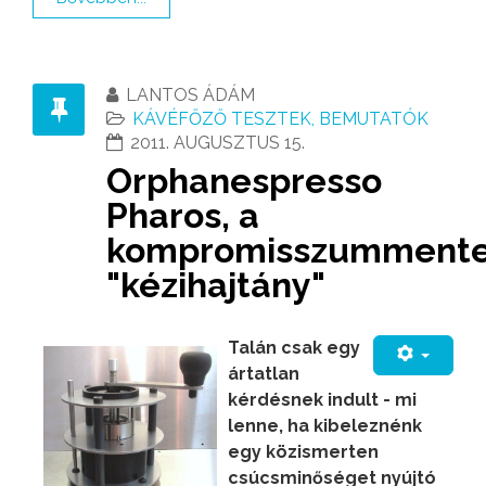
LANTOS ÁDÁM
KÁVÉFŐZŐ TESZTEK, BEMUTATÓK
2011. AUGUSZTUS 15.
Orphanespresso
Pharos, a
kompromisszumment
"kézihajtány"
Talán csak egy
ártatlan
kérdésnek indult - mi
lenne, ha kibeleznénk
egy közismerten
csúcsminőséget nyújtó