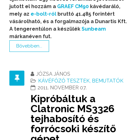
jutott el hozzám a
GRAEF CM90
kávédaráló,
mely az
e-bolt-ról
bruttó 41.485 forintért
vásárolható, és a forgalmazója a Dunartis Kft.
A tengerentúlon a készülék
Sunbeam
márkanéven fut.
Bővebben...
JÓZSA JÁNOS
KÁVÉFŐZŐ TESZTEK, BEMUTATÓK
2011. NOVEMBER 07.
Kipróbáltuk a
Clatronic MS3326
tejhabosító és
forrócsoki készítő
gépet