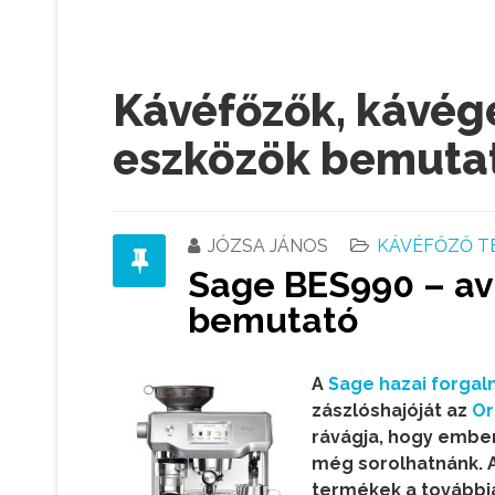
Kávéfőzők, kávégé
eszközök bemuta
JÓZSA JÁNOS
KÁVÉFŐZŐ T
Sage BES990 – av
bemutató
A
Sage hazai forgal
zászlóshajóját az
Or
rávágja, hogy ember
még sorolhatnánk. A
termékek a további