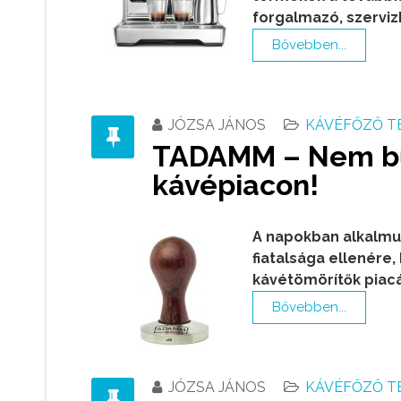
forgalmazó, szerviz
Bővebben...
JÓZSA JÁNOS
KÁVÉFŐZŐ T
TADAMM – Nem bűv
kávépiacon!
A napokban alkalmu
fiatalsága ellenére,
kávétömörítők piac
Bővebben...
JÓZSA JÁNOS
KÁVÉFŐZŐ T