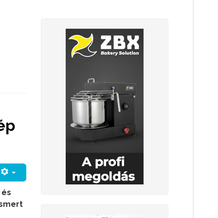
ép
 és
ismert