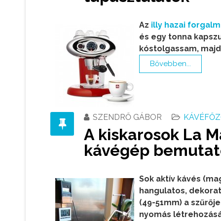
Az
illy hazai forgal
és egy tonna kapsz
kóstolgassam, majd
Bővebben...
SZENDRŐ GÁBOR
KÁVÉFŐZ
A kiskarosok La M
kávégép bemutat
Sok aktív kávés (mag
hangulatos, dekorat
(49-51mm) a szűrője
nyomás létrehozásáh