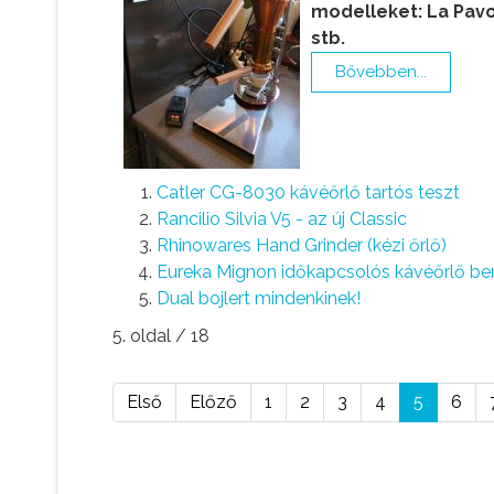
modelleket: La Pavo
stb.
Bővebben...
Catler CG-8030 kávéőrlő tartós teszt
Rancilio Silvia V5 - az új Classic
Rhinowares Hand Grinder (kézi őrlő)
Eureka Mignon időkapcsolós kávéőrlő b
Dual bojlert mindenkinek!
5. oldal / 18
Első
Előző
1
2
3
4
5
6