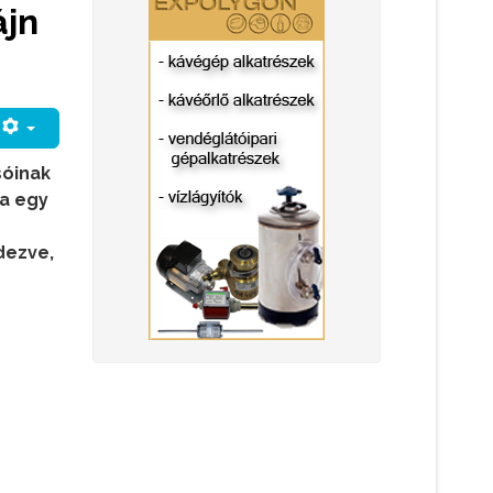
ájn
sóinak
va egy
dezve,