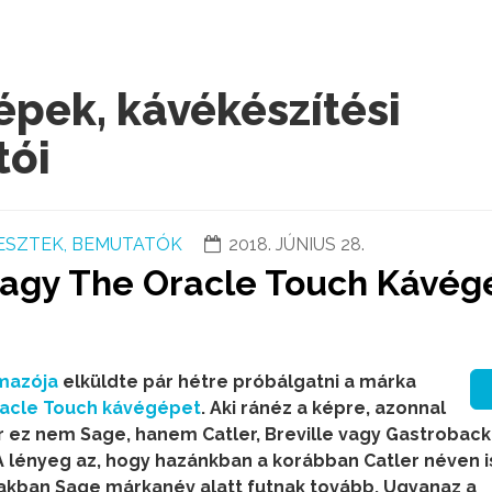
pek, kávékészítési
tói
ESZTEK, BEMUTATÓK
2018. JÚNIUS 28.
agy The Oracle Touch Kávég
mazója
elküldte pár hétre próbálgatni a márka
acle Touch kávégépet
. Aki ránéz a képre, azonnal
 ez nem Sage, hanem Catler, Breville vagy Gastroback
 lényeg az, hogy hazánkban a korábban Catler néven 
akban Sage márkanév alatt futnak tovább. Ugyanaz a