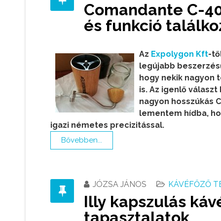
Comandante C-40 k
és funkció találko
Az
Expolygon Kft
-tő
legújabb beszerzésű
hogy nekik nagyon t
is. Az igenlő válasz
nagyon hosszúkás C
lementem hídba, hog
igazi németes precizitással.
Bővebben...
JÓZSA JÁNOS
KÁVÉFŐZŐ T
Illy kapszulás ká
tapasztalatok