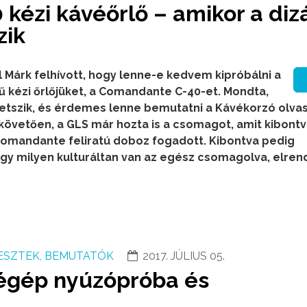
ézi kávéőrlő – amikor a diz
zik
l Márk felhívott, hogy lenne-e kedvem kipróbálni a
 kézi őrlőjüket, a Comandante C-40-et. Mondta,
etszik, és érdemes lenne bemutatni a Kávékorzó olva
t követően, a GLS már hozta is a csomagot, amit kibont
omandante feliratú doboz fogadott. Kibontva pedig
y milyen kulturáltan van az egész csomagolva, elren
ESZTEK, BEMUTATÓK
2017. JÚLIUS 05.
végép nyúzópróba és