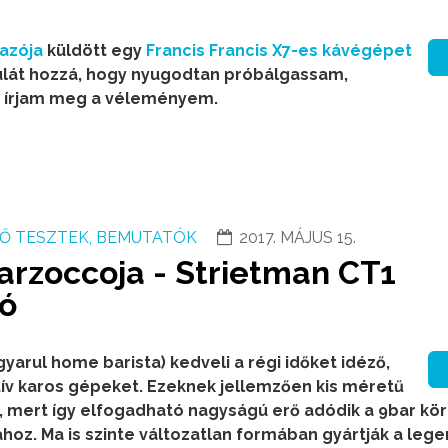
mazója
küldött egy
Francis Francis X7-es kávégépet
ulát hozzá, hogy nyugodtan próbálgassam,
 írjam meg a véleményem.
Ő TESZTEK, BEMUTATÓK
2017. MÁJUS 15.
arzoccoja - Strietman CT1
ó
yarul home barista) kedveli a régi időket idéző,
ív karos gépeket. Ezeknek jellemzően kis méretű
, mert így elfogadható nagyságú erő adódik a 9bar kör
oz. Ma is szinte változatlan formában gyártják a leg