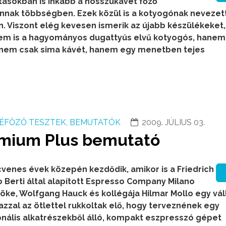
rtásokban is inkább a hosszúkávét főző
nnak többségben. Ezek közül is a kotyogónak nevezet
. Viszont elég kevesen ismerik az újabb készülékeket,
em is a hagyományos dugattyús elvű kotyogós, hanem
 nem csak sima kávét, hanem egy menetben tejes
ÉFŐZŐ TESZTEK, BEMUTATÓK
2009. JÚLIUS 03.
emium Plus bemutató
cvenes évek közepén kezdődik, amikor is a Friedrich
 Berti által alapított Espresso Company Milano
öke, Wolfgang Hauck és kollégája Hilmar Mollo egy váll
azzal az ötlettel rukkoltak elő, hogy terveznének egy
onális alkatrészekből álló, kompakt eszpresszó gépet