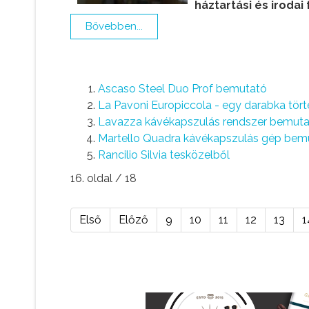
háztartási és irodai
Bővebben...
Ascaso Steel Duo Prof bemutató
La Pavoni Europiccola - egy darabka tör
Lavazza kávékapszulás rendszer bemuta
Martello Quadra kávékapszulás gép bem
Rancilio Silvia tesközelből
16. oldal / 18
Első
Előző
9
10
11
12
13
1