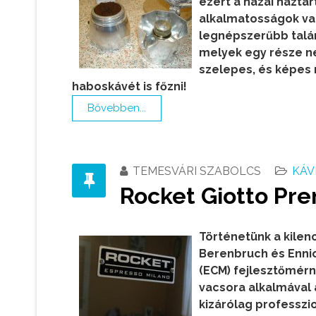
ezért a hazai házta
alkalmatosságok va
legnépszerűbb talán
melyek egy része n
szelepes, és képes
haboskávét is főzni!
Bővebben...
TEMESVÁRI SZABOLCS
KÁV
Rocket Giotto Pr
Történetünk a kilen
Berenbruch és Ennio
(ECM) fejlesztőmérn
vacsora alkalmával 
kizárólag professzi