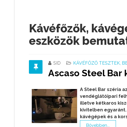
Kávéfőzők, kávégé
eszközök bemuta
SID
KÁVÉFŐZŐ TESZTEK, 
Ascaso Steel Bar 
A Steel Bar széria 
vendéglátóipari fel
illetve kétkaros kis
kivitelben egyarán
kávégépek és a kors
Bővebben...