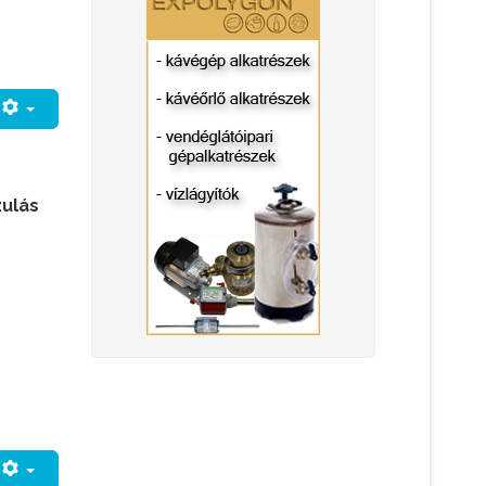
s
zulás