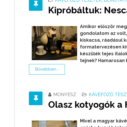
KÁVÉFŐZŐ TESZTEK, BEMUTAT
Kipróbáltuk: Nesc
Amikor először megl
gondolatom az volt, 
kiskacsa, ráadásul k
formatervezésen kív
készülék tejes italok
tejnek? Hamarosan k
Bővebben...
MONYESZ
KÁVÉFŐZŐ TESZ
Olasz kotyogók a
Mivel a magyar káv