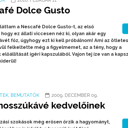
ÓK
2010. FEBRUÁR 11.
afé Dolce Gusto
áttam a Nescafé Dolce Gusto-t, az első
hogy ez állati viccesen néz ki, olyan akár egy
ávét főz, úgyhogy ezt ki kell próbálnom! Ami az ötlete
ül felkeltette még a figyelmemet, az a tény, hogy a
 előállítását ígéri kapszulából. Vajon tej íze van a kaps
iderül!
TEK, BEMUTATÓK
2009. DECEMBER 09.
 hosszúkávé kedvelőinek
ézási szokások még erősen őrzik a hagyományt,