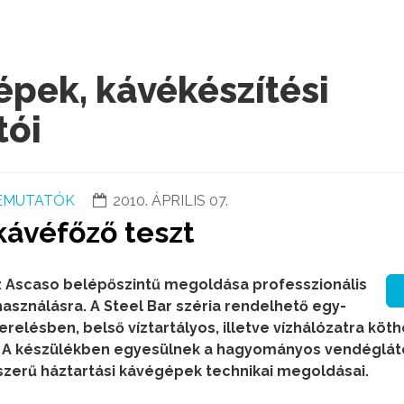
pek, kávékészítési
tói
BEMUTATÓK
2010. ÁPRILIS 07.
kávéfőző teszt
az Ascaso belépőszintű megoldása professzionális
használásra. A Steel Bar széria rendelhető egy-
zerelésben, belső víztartályos, illetve vízhálózatra köt
t. A készülékben egyesülnek a hagyományos vendéglát
zerű háztartási kávégépek technikai megoldásai.