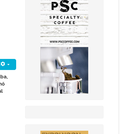
kba,
nő
ál