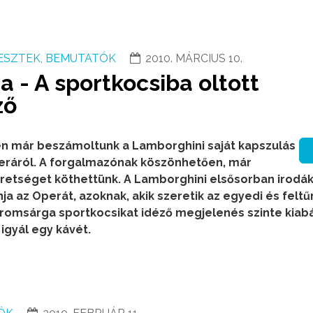
ESZTEK, BEMUTATÓK
2010. MÁRCIUS 10.
 - A sportkocsiba oltott
ző
n már beszámoltunk a Lamborghini saját kapszulás
peráról. A forgalmazónak köszönhetően, már
eretséget köthettünk. A Lamborghini elsősorban irodá
nja az Operát, azoknak, akik szeretik az egyedi és feltű
romsárga sportkocsikat idéző megjelenés szinte kiab
igyál egy kávét.