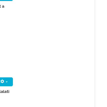
t a
alati