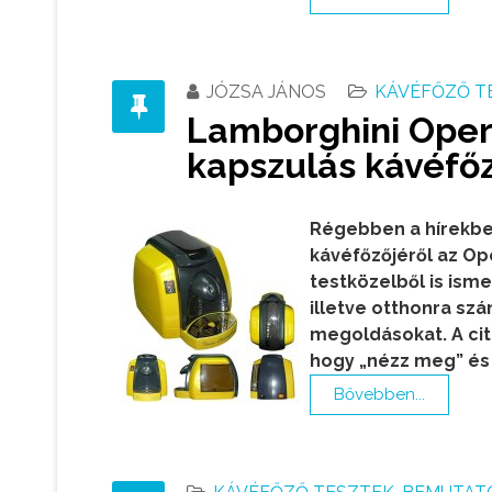
JÓZSA JÁNOS
KÁVÉFŐZŐ T
Lamborghini Opera
kapszulás kávéfő
Régebben a hírekbe
kávéfőzőjéről az O
testközelből is ism
illetve otthonra szá
megoldásokat. A cit
hogy „nézz meg” és 
Bővebben...