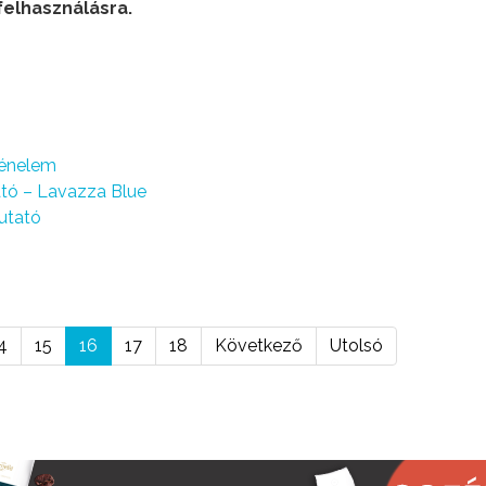
 felhasználásra.
ténelem
tó – Lavazza Blue
utató
4
15
16
17
18
Következő
Utolsó