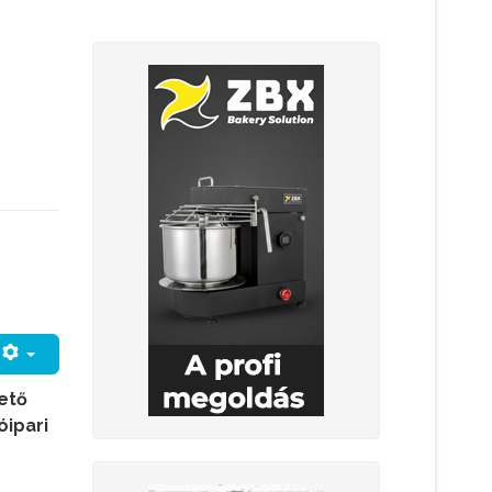
hető
óipari