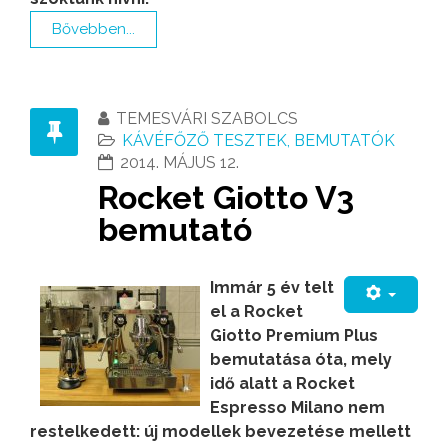
Bővebben...
TEMESVÁRI SZABOLCS
KÁVÉFŐZŐ TESZTEK, BEMUTATÓK
2014. MÁJUS 12.
Rocket Giotto V3
bemutató
Immár 5 év telt
el a Rocket
Giotto Premium Plus
bemutatása óta, mely
idő alatt a Rocket
Espresso Milano nem
restelkedett: új modellek bevezetése mellett