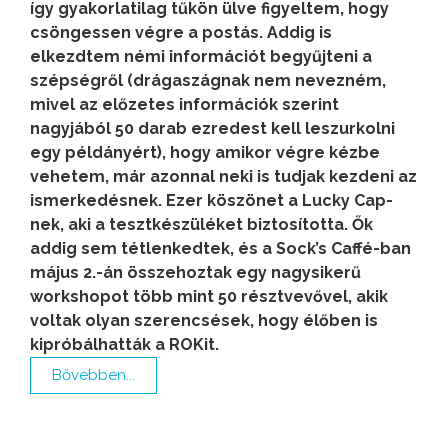
így gyakorlatilag tűkön ülve figyeltem, hogy
csöngessen végre a postás. Addig is
elkezdtem némi információt begyűjteni a
szépségről (drágaszágnak nem nevezném,
mivel az előzetes információk szerint
nagyjából 50 darab ezredest kell leszurkolni
egy példányért), hogy amikor végre kézbe
vehetem, már azonnal neki is tudjak kezdeni az
ismerkedésnek. Ezer köszönet a Lucky Cap-
nek, aki a tesztkészüléket biztosította. Ők
addig sem tétlenkedtek, és a Sock’s Caffé-ban
május 2.-án összehoztak egy nagysikerű
workshopot több mint 50 résztvevővel, akik
voltak olyan szerencsések, hogy élőben is
kipróbálhatták a ROKit.
Bővebben...