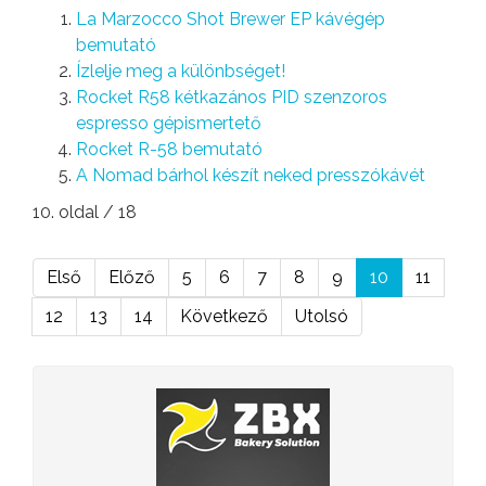
La Marzocco Shot Brewer EP kávégép
bemutató
Ízlelje meg a különbséget!
Rocket R58 kétkazános PID szenzoros
espresso gépismertető
Rocket R-58 bemutató
A Nomad bárhol készít neked presszókávét
10. oldal / 18
Első
Előző
5
6
7
8
9
10
11
12
13
14
Következő
Utolsó