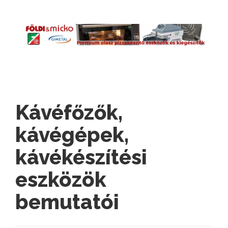
Kávéfőzők,
kávégépek,
kávékészítési
eszközök
bemutatói