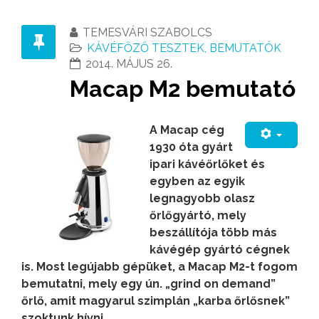
TEMESVÁRI SZABOLCS
KÁVÉFŐZŐ TESZTEK, BEMUTATÓK
2014. MÁJUS 26.
Macap M2 bemutató
A Macap cég
1930 óta gyárt
ipari kávéőrlőket és
egyben az egyik
legnagyobb olasz
őrlőgyártó, mely
beszállítója több más
kávégép gyártó cégnek
is. Most legújabb gépüket, a Macap M2-t fogom
bemutatni, mely egy ún. „grind on demand”
őrlő, amit magyarul szimplán „karba őrlősnek”
szoktunk hívni.