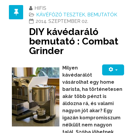
HIFIS
KÁVÉFŐZŐ TESZTEK, BEMUTATÓK
2014. SZEPTEMBER 02.
DIY kávédaráló
bemutató : Combat
Grinder
Milyen
kávédarálót
vásárolhat egy home
barista, ha történetesen
akár több pénzt is
áldozna rá, és valami
nagyon jót akar? Egy
igazán kompromisszum
nélkülit nem nagyon
talál. Szóba jöhetnek