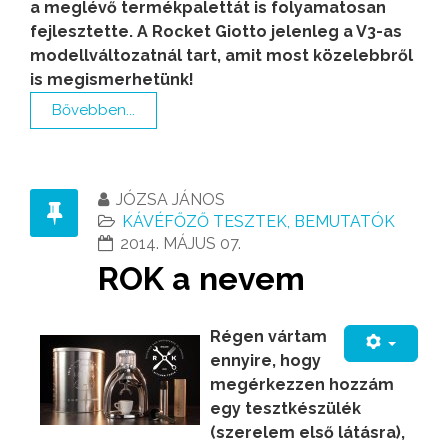
a meglévő termékpalettát is folyamatosan
fejlesztette. A Rocket Giotto jelenleg a V3-as
modellváltozatnál tart, amit most közelebbről
is megismerhetünk!
Bővebben...
JÓZSA JÁNOS
KÁVÉFŐZŐ TESZTEK, BEMUTATÓK
2014. MÁJUS 07.
ROK a nevem
Régen vártam
ennyire, hogy
megérkezzen hozzám
egy tesztkészülék
(szerelem első látásra),