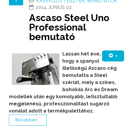
KÁVÉFŐZŐ TESZTEK, BEMUTATÓK
2014. JÚNIUS 02.
Ascaso Steel Uno
Professional
bemutató
Lassan hét éve,
hogy a spanyol
illetőségű Ascaso cég
bemutatta a Steel
szériát, mely a színes,
bohókás Arc és Dream
modellek után egy komolyabb, letisztultabb
megjelenésű, professzionalitást sugárzó
vonalat adott a termékpalettához.
Bővebben...