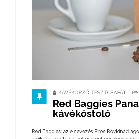
KÁVÉKORZÓ TESZTCSAPAT
Red Baggies Pan
kávékóstoló
Red Baggies: az elnevezés Piros Rövidnadrágot
amikor is az utolsó, két évemet egy ilyen nad