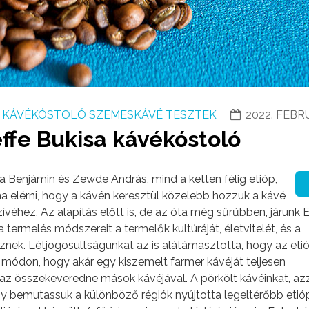
KÁVÉKÓSTOLÓ SZEMESKÁVÉ TESZTEK
2022. FEBR
effe Bukisa kávékóstoló
a Benjámin és Zewde András, mind a ketten félig etióp,
a elérni, hogy a kávén keresztül közelebb hozzuk a kávé
véhez. Az alapítás előtt is, de az óta még sűrűbben, járunk E
termelés módszereit a termelők kultúráját, életvitelét, és a
znek. Létjogosultságunkat az is alátámasztotta, hogy az eti
y módon, hogy akár egy kiszemelt farmer kávéját teljesen
 az összekeveredne mások kávéjával. A pörkölt kávéinkat, azz
ogy bemutassuk a különböző régiók nyújtotta legeltérőbb etió