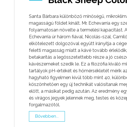
Santa Bárbara különböző minőségű, mikroklímájú,
magasságú földet kínált. Mr. Echevarría egy s
folyamatosan növelte a termelési kapacitást. 
Echevarría úr három fiával, Nicolás-szal, Camil
elkötelezett dolgozóval együtt irányítja a cé
feletti magasság miatt a kávé tovább érlelőd
betakarítás a legösszetettebb része a jó csésze
kávészemeket szedik le. Ez a filozófia kiváló
tartályok pH-értékét és hőmérsékletét mérik 
hagyható figyelmen kívül több mint 40, különb
köszönhetően egy új technikát valósítanak meg
előtt, a másikat pedig azután. Az eredmény egy
és virágos jegyek jelennek meg, testes és köz
forgalmazótól.
Bővebben...