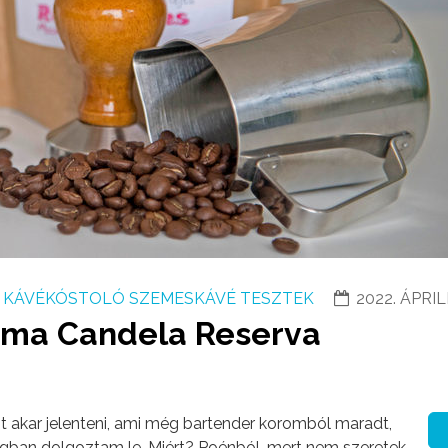
KÁVÉKÓSTOLÓ SZEMESKÁVÉ TESZTEK
2022. ÁPRIL
ama Candela Reserva
 akar jelenteni, ami még bartender koromból maradt,
rágban dolgoztam le. Miért? Poénból, mert nem szeretek