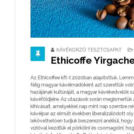
KÁVÉKORZÓ TESZTCSAPAT
Ethicoffe Yirgach
Az Ethicoffee kft-t 2020ban alapítottuk. Lemm
félig magyar kávéimádóként azt szerettük voln
hazájának kultúráját, a magyar kávékedvelők szí
kávéföldjeire. Az utazások során megismertük a 
kihívásait, amelyekkel nap mint nap szembe né
kávéipar az elmúlt években liberalizálódott ol
lekövethetően tudjuk beszerezni anélkül, hogy
vízióval kezdtük el pörkölni és csomagolni, h