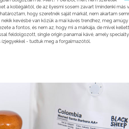
et a kollégáktól, de az ilyesmi sosem zavart (mindenki más 
 elhatároztam, hogy szeretnék saját márkát, nem akartam sem
em nekik kevésbé van közük a mai kávés trendhez, meg amúgy i
ezete a fontos, és nem az, hogy mi a márkája, de mivel kellet
ssal feldolgozott, single origin panamai kávé, amely specialty
ízjegyekkel - tudtuk meg a forgalmazótól.