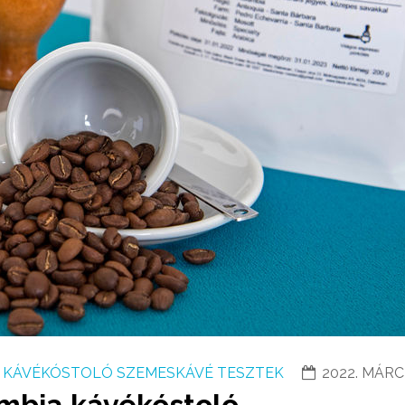
KÁVÉKÓSTOLÓ SZEMESKÁVÉ TESZTEK
2022. MÁRCI
mbia kávékóstoló