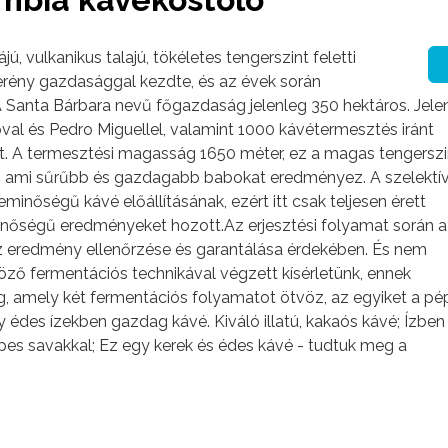
 vulkanikus talajú, tökéletes tengerszint feletti
zerény gazdasággal kezdte, és az évek során
A Santa Bárbara nevű főgazdaság jelenleg 350 hektáros. Jele
óval és Pedro Miguellel, valamint 1000 kávétermesztés iránt
get. A termesztési magasság 1650 méter, ez a magas tengerszi
ik, ami sűrűbb és gazdagabb babokat eredményez. A szelektí
minőségű kávé előállításának, ezért itt csak teljesen érett
 minőségű eredményeket hozott.Az erjesztési folyamat során a
az eredmény ellenőrzése és garantálása érdekében. És nem
öző fermentációs technikával végzett kísérletünk, ennek
, amely két fermentációs folyamatot ötvöz, az egyiket a pé
 édes ízekben gazdag kávé. Kiváló illatú, kakaós kávé; Ízben
epes savakkal; Ez egy kerek és édes kávé - tudtuk meg a