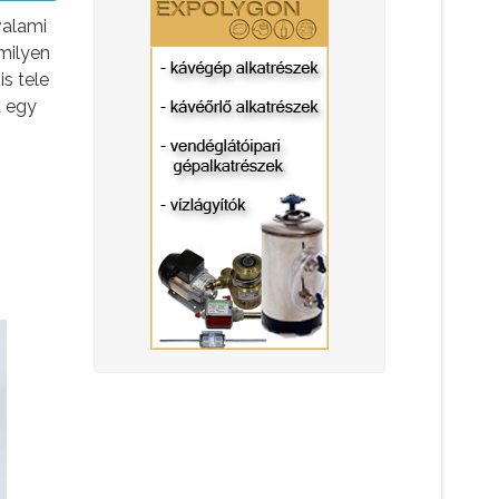
valami
milyen
s tele
t egy