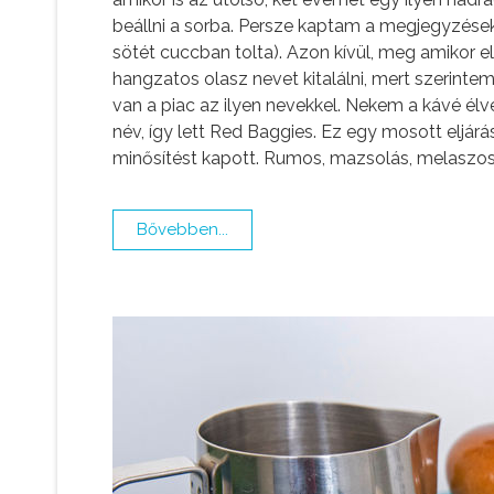
beállni a sorba. Persze kaptam a megjegyzések
sötét cuccban tolta). Azon kívül, meg amikor
hangzatos olasz nevet kitalálni, mert szerint
van a piac az ilyen nevekkel. Nekem a kávé élv
név, így lett Red Baggies. Ez egy mosott eljárá
minősítést kapott. Rumos, mazsolás, melaszos 
Bővebben...