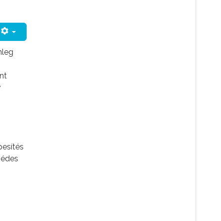
nleg
nt
v
pesítés
 édes