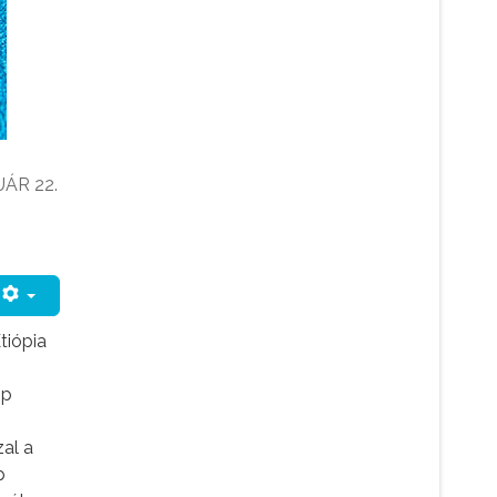
UÁR 22.
tiópia
óp
al a
p