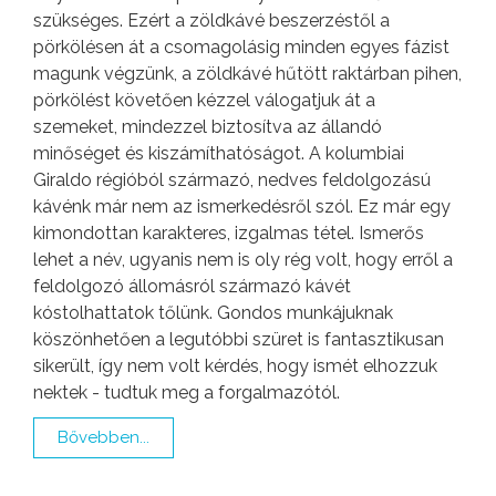
szükséges. Ezért a zöldkávé beszerzéstől a
pörkölésen át a csomagolásig minden egyes fázist
magunk végzünk, a zöldkávé hűtött raktárban pihen,
pörkölést követően kézzel válogatjuk át a
szemeket, mindezzel biztosítva az állandó
minőséget és kiszámíthatóságot. A kolumbiai
Giraldo régióból származó, nedves feldolgozású
kávénk már nem az ismerkedésről szól. Ez már egy
kimondottan karakteres, izgalmas tétel. Ismerős
lehet a név, ugyanis nem is oly rég volt, hogy erről a
feldolgozó állomásról származó kávét
kóstolhattatok tőlünk. Gondos munkájuknak
köszönhetően a legutóbbi szüret is fantasztikusan
sikerült, így nem volt kérdés, hogy ismét elhozzuk
nektek - tudtuk meg a forgalmazótól.
Bővebben...