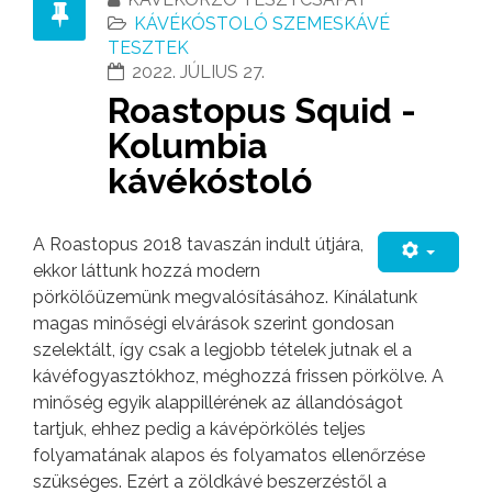
KÁVÉKÓSTOLÓ SZEMESKÁVÉ
TESZTEK
2022. JÚLIUS 27.
Roastopus Squid -
Kolumbia
kávékóstoló
A Roastopus 2018 tavaszán indult útjára,
ekkor láttunk hozzá modern
pörkölőüzemünk megvalósításához. Kínálatunk
magas minőségi elvárások szerint gondosan
szelektált, így csak a legjobb tételek jutnak el a
kávéfogyasztókhoz, méghozzá frissen pörkölve. A
minőség egyik alappillérének az állandóságot
tartjuk, ehhez pedig a kávépörkölés teljes
folyamatának alapos és folyamatos ellenőrzése
szükséges. Ezért a zöldkávé beszerzéstől a