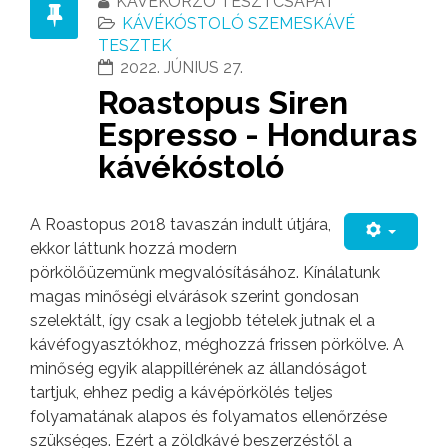
KÁVÉKORZÓ TESZTCSAPAT
KÁVÉKÓSTOLÓ SZEMESKÁVÉ
TESZTEK
2022. JÚNIUS 27.
Roastopus Siren
Espresso - Honduras
kávékóstoló
A Roastopus 2018 tavaszán indult útjára,
ekkor láttunk hozzá modern
pörkölőüzemünk megvalósításához. Kínálatunk
magas minőségi elvárások szerint gondosan
szelektált, így csak a legjobb tételek jutnak el a
kávéfogyasztókhoz, méghozzá frissen pörkölve. A
minőség egyik alappillérének az állandóságot
tartjuk, ehhez pedig a kávépörkölés teljes
folyamatának alapos és folyamatos ellenőrzése
szükséges. Ezért a zöldkávé beszerzéstől a