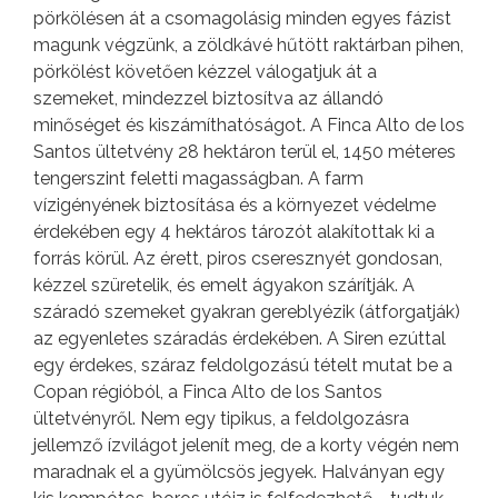
pörkölésen át a csomagolásig minden egyes fázist
magunk végzünk, a zöldkávé hűtött raktárban pihen,
pörkölést követően kézzel válogatjuk át a
szemeket, mindezzel biztosítva az állandó
minőséget és kiszámíthatóságot. A Finca Alto de los
Santos ültetvény 28 hektáron terül el, 1450 méteres
tengerszint feletti magasságban. A farm
vízigényének biztosítása és a környezet védelme
érdekében egy 4 hektáros tározót alakítottak ki a
forrás körül. Az érett, piros cseresznyét gondosan,
kézzel szüretelik, és emelt ágyakon szárítják. A
száradó szemeket gyakran gereblyézik (átforgatják)
az egyenletes száradás érdekében. A Siren ezúttal
egy érdekes, száraz feldolgozású tételt mutat be a
Copan régióból, a Finca Alto de los Santos
ültetvényről. Nem egy tipikus, a feldolgozásra
jellemző ízvilágot jelenít meg, de a korty végén nem
maradnak el a gyümölcsös jegyek. Halványan egy