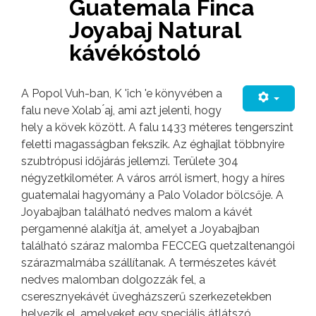
Guatemala Finca
Joyabaj Natural
kávékóstoló
A Popol Vuh-ban, K 'ich 'e könyvében a
falu neve Xolab ́aj, ami azt jelenti, hogy
hely a kövek között. A falu 1433 méteres tengerszint
feletti magasságban fekszik. Az éghajlat többnyire
szubtrópusi időjárás jellemzi. Területe 304
négyzetkilométer. A város arról ismert, hogy a híres
guatemalai hagyomány a Palo Volador bölcsője. A
Joyabajban található nedves malom a kávét
pergamenné alakítja át, amelyet a Joyabajban
található száraz malomba FECCEG quetzaltenangói
szárazmalmába szállítanak. A természetes kávét
nedves malomban dolgozzák fel, a
cseresznyekávét üvegházszerű szerkezetekben
helyezik el, amelyeket egy speciális átlátszó