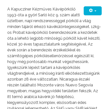
A Kapucziner Kézműves Kávépörkölő
1993-óta a győri Sarló köz 9. szám alatti
üzletben, napi rendszerességgel pörköli a világ
minden tájáról érkező kávékülönlegességeket. 12kg-
os Probat kávépörkölő berendezésünk a kezdetek
óta a lehető legjobb minőségű pörkölt kávét készíti,
közel 30 éves tapasztalatunk segítéségével. Az
évek során a berendezés érzékelőkkel és
számítógépes pörkölésellenőrzéssel egészült ki,
hogy még pontosabb munkát végezhessünk.
Igyekszünk lépést tartani a kávépörkölés
világtrendjeivel, a minőség iránti elkötelezettségünk
azonban 28 éve változatlan. Nicaragua északi
részén található Mozonte város Nuevo Segovia
megyében, magas hegyvidéki területen fekszik. Az
itt termő arabica kávénk jó felépítésű,
kiegyensúlyozott komplex, elsősorban édes
ízvilággal jellemezhető. Az SHG vagy SHB jelölést