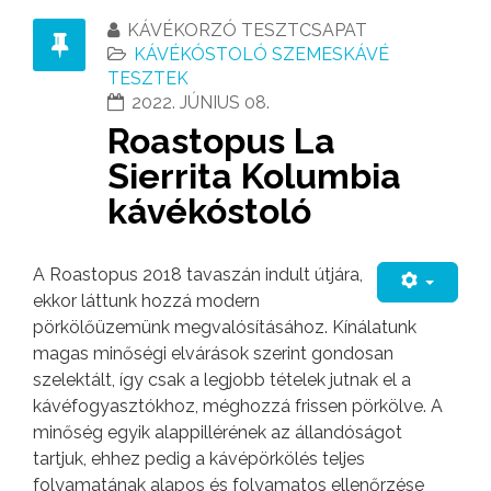
KÁVÉKORZÓ TESZTCSAPAT
KÁVÉKÓSTOLÓ SZEMESKÁVÉ
TESZTEK
2022. JÚNIUS 08.
Roastopus La
Sierrita Kolumbia
kávékóstoló
A Roastopus 2018 tavaszán indult útjára,
ekkor láttunk hozzá modern
pörkölőüzemünk megvalósításához. Kínálatunk
magas minőségi elvárások szerint gondosan
szelektált, így csak a legjobb tételek jutnak el a
kávéfogyasztókhoz, méghozzá frissen pörkölve. A
minőség egyik alappillérének az állandóságot
tartjuk, ehhez pedig a kávépörkölés teljes
folyamatának alapos és folyamatos ellenőrzése