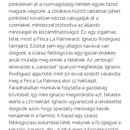
pörkölésen át a csomagolásig minden egyes fázist
magunk végzünk, a zöldkávé hűtött raktárban pihen,
pörkölést követően kézzel válogatjuk át a
szemeket, mindezzel biztosítva az állandó
minőséget és kiszámíthatóságot. Ez egy izgalmas
tétel, most a Finca La Palmeraról, Ignacio Rodriguez
farmjáról. Ezúttal sem egy átlagos kávéval van
dolgunk, a száraz feldolgozás egy igazán érdekes
arcát mutatja meg ennek a tételnek. Az „embrujo”
elnevezés a „varázslat” spanyol megfelelője. Ignacio
Rodriguez apja több mint 50 évvel ezelőtt vásárolta
meg a Finca La Palmera első 12 hektárját.
Fáradhatatlan munkával folytatta a gazdaság
bővítését, így mire Ignacio megörökölte azt, területe
elérte a 170 hektárt. Ignacio ugyanezzel a lendülettel
dolgozik azon, hogy specialty minőségű kávék
kerüljenek ki a farmról. A Squid egy száraz
feldolgozású kolumbiai tétel, melynek a fő ízjegyei a
készőlő, narancs, dió - tudtuk meg a forgalmazótól.