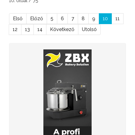
10. oldal / 75
Első
Előző
5
6
7
8
9
10
11
12
13
14
Következő
Utolsó