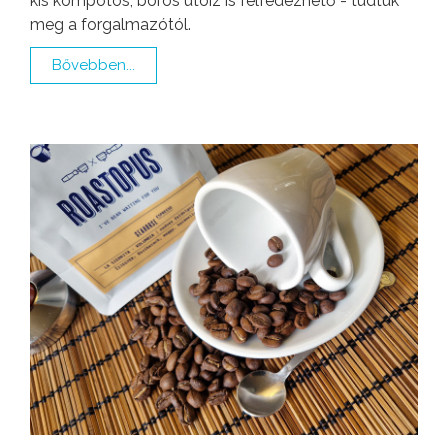
kis kompótos, boros utóiz is felfedezhető - tudtuk
meg a forgalmazótól.
Bővebben...