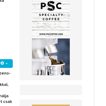
ka
ezeno-
kkal,
nálja
t csak