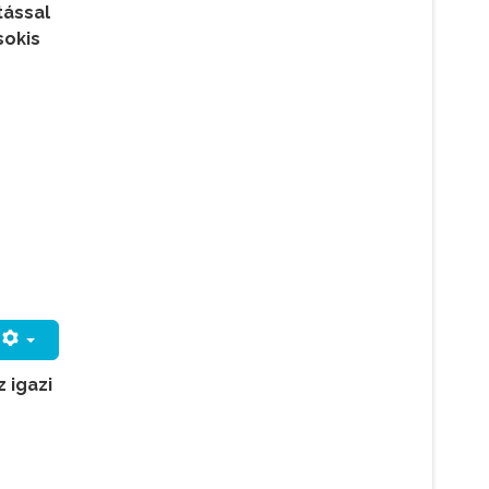
tással
sokis
 igazi