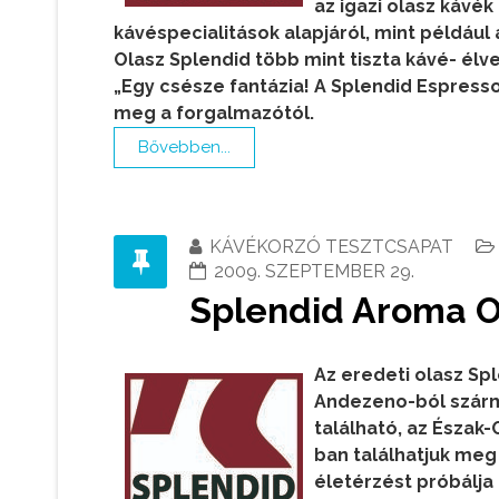
az igazi olasz kávé
kávéspecialitások alapjáról, mint például
Olasz Splendid több mint tiszta kávé- élv
„Egy csésze fantázia!
A Splendid Espresso
meg a forgalmazótól.
Bővebben...
KÁVÉKORZÓ TESZTCSAPAT
2009. SZEPTEMBER 29.
Splendid Aroma Or
Az eredeti olasz Spl
Andezeno-ból szár
található, az Észak
ban találhatjuk meg
életérzést próbálja