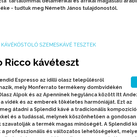
ta tartalommal délamerikai és afrikai magaslati arabi
réke - tudtuk meg Németh János tulajdonostól.
KÁVÉKÓSTOLÓ SZEMESKÁVÉ TESZTEK
 Ricco kávéteszt
endid Espresso az idilli olasz településről
mazik, mely Monferrato termékeny dombvidékén
-Olasz Alpok és az Apenninek hegylánca között Itt And
 a vidék és az emberek tökéletes harmóniáját. Ezt az
 meg átadni a Splendid kávé a tradicionális kompozíció
kkel és a tudással, melynek köszönhetően a gondosan
 szavatolják a termék magas minőségét.
A Splendid kí
a professzionális és változatos lehetőségeket, melye