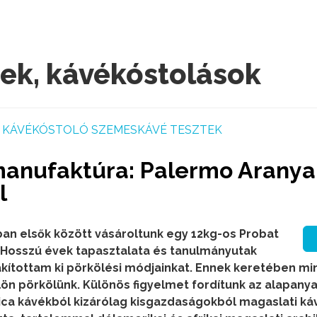
ek, kávékóstolások
KÁVÉKÓSTOLÓ SZEMESKÁVÉ TESZTEK
anufaktúra: Palermo Aranya
l
an elsők között vásároltunk egy 12kg-os Probat
 Hosszú évek tapasztalata és tanulmányutak
akítottam ki pörkölési módjainkat. Ennek keretében m
lön pörkölünk. Különös figyelmet fordítunk az alapany
ca kávékból kizárólag kisgazdaságokból magaslati ká