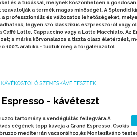
kkel és a tudással, melynek köszönhetően a gondosan
 szavatolják a termék magas minőségét.
A Splendid kí
a professzionális és változatos lehetőségeket, melye
k adhatnak, legyen szó klasszikus eszpresszóról vagy o
 a Caffé Latte, Cappuccino vagy a Latte Macchiato.
Az E
ezet; a márka körvonalazza a tiszta olasz életérzést, m
o 100% arabika - tudtuk meg a forgalmazótól.
KÁVÉKÓSTOLÓ SZEMESKÁVÉ TESZTEK
spresso - kávéteszt
ruzzo tartomány a vendéglátás fellegvára.A
ávés cégének topp kávéja a Grand Espresso. Csokis
Abruzzo mediterrán vacsoráihoz,és Montesilváno teste