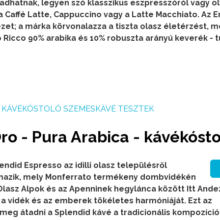
k adhatnak, legyen szó klasszikus eszpresszóról vagy o
 a Caffé Latte, Cappuccino vagy a Latte Macchiato.
Az E
ezet; a márka körvonalazza a tiszta olasz életérzést, m
 Ricco 90% arabika és 10% robuszta arányú keverék - 
KÁVÉKÓSTOLÓ SZEMESKÁVÉ TESZTEK
o - Pura Arabica - kávékósto
endid Espresso az idilli olasz településről
mazik, mely Monferrato termékeny dombvidékén
-Olasz Alpok és az Apenninek hegylánca között Itt And
 a vidék és az emberek tökéletes harmóniáját. Ezt az
 meg átadni a Splendid kávé a tradicionális kompozíció