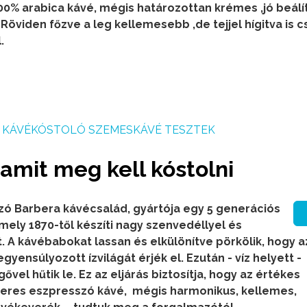
0% arabica kávé, mégis határozottan krémes ,jó beálí
 Röviden főzve a leg kellemesebb ,de tejjel hígitva is c
.
KÁVÉKÓSTOLÓ SZEMESKÁVÉ TESZTEK
 amit meg kell kóstolni
azó Barbera kávécsalád, gyártója egy 5 generációs
 mely 1870-től készíti nagy szenvedéllyel és
t.
A kávébabokat lassan és elkülönítve pörkölik, hogy az
gyensúlyozott ízvilágát érjék el. Ezután - víz helyett -
ővel hűtik le. Ez az eljárás biztosítja, hogy az értékes
eres eszpresszó kávé, mégis harmonikus, kellemes,