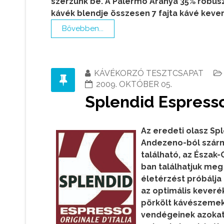
szerzünk be. A Palermo Aranya 35% robusz
kávék blendje összesen 7 fajta kávé keve
Bővebben...
KÁVÉKORZÓ TESZTCSAPAT
2009. OKTÓBER 05.
Splendid Espresso
Az eredeti olasz Spl
Andezeno-ból szár
található, az Észak
ban találhatjuk meg
életérzést próbálja
az optimális keveré
pörkölt kávészemek
vendégeinek azokat 