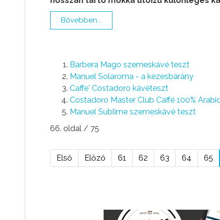
hosszan tartó mokka utóízű különleges ká
Bővebben...
Barbera Mago szemeskávé teszt
Manuel Solaroma - a kezesbárány
Caffe' Costadoro kávéteszt
Costadoro Master Club Caffé 100% Arabi
Manuel Sublime szemeskávé teszt
66. oldal / 75
Első
Előző
61
62
63
64
65