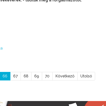
vékeverék. - tudtuk meg a forgalmazótól.
ca
66
67
68
69
70
Következő
Utolsó