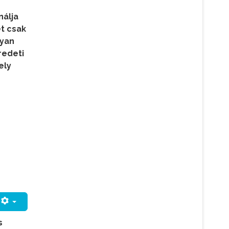
nálja
t csak
lyan
redeti
ely
s