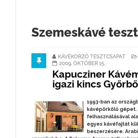
Szemeskávé teszt
KÁVÉKORZÓ TESZTCSAPAT
2009. OKTÓBER 15.
Kapucziner Kávém
igazi kincs Győrbő
1993-ban az országb
kávépörkölő gépet.
felhasználásával al
egyes kávéfajtát kü
beszerzésére. Arabi