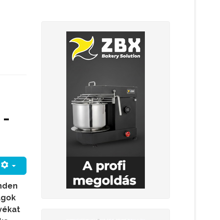
 -
inden
agok
vékat