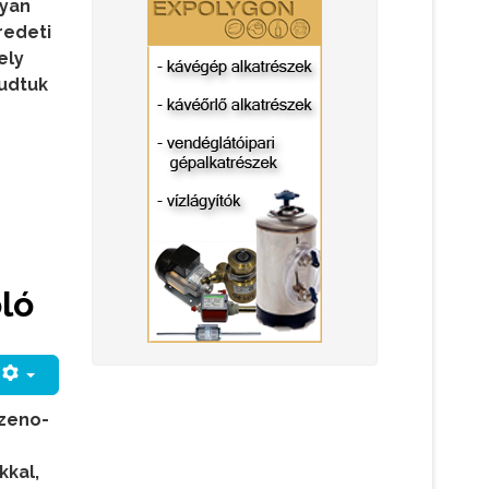
lyan
redeti
ely
tudtuk
ló
ezeno-
kkal,