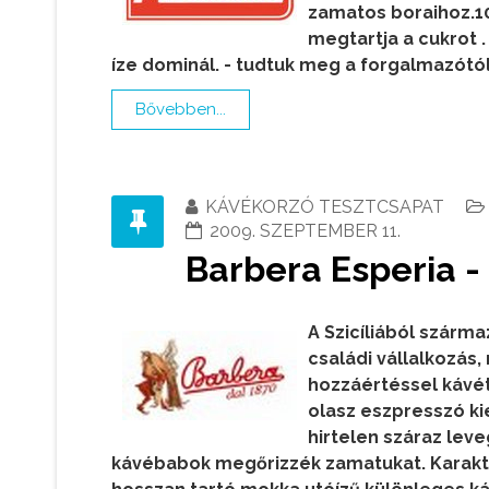
zamatos boraihoz.10
megtartja a cukrot .
íze dominál. - tudtuk meg a forgalmazótól
Bővebben...
KÁVÉKORZÓ TESZTCSAPAT
2009. SZEPTEMBER 11.
Barbera Esperia -
A Szicíliából szárm
családi vállalkozás,
hozzáértéssel kávé
olasz eszpresszó kie
hirtelen száraz leveg
kávébabok megőrizzék zamatukat.
Karakt