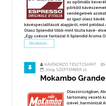
az optimális keveré
pörkölt kávészemek
vendégeinek azokat 
az igazi olasz kávé
kávéspecialitások alapjáról, mint például
Olasz Splendid több mint tiszta kávé- élv
„Egy csésze fantázia!
A Splendid Aroma Or
Bővebben...
KÁVÉKORZÓ TESZTCSAPAT
2009. SZEPTEMBER 21.
Mokambo Grande E
Olaszországban, Ab
tartomány vezető k
ízével ,harmónizál 