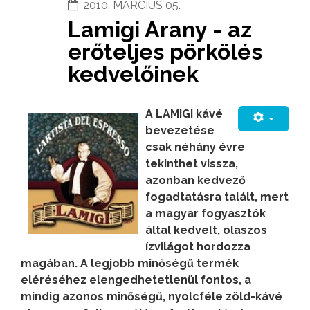
2010. MÁRCIUS 05.
Lamigi Arany - az
erőteljes pörkölés
kedvelőinek
A LAMIGI kávé
bevezetése
csak néhány évre
tekinthet vissza,
azonban kedvező
fogadtatásra talált, mert
a magyar fogyasztók
által kedvelt, olaszos
ízvilágot hordozza
magában. A legjobb minőségű termék
eléréséhez elengedhetetlenül fontos, a
mindig azonos minőségű, nyolcféle zöld-kávé