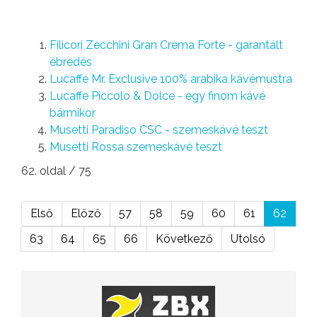
Filicori Zecchini Gran Crema Forte - garantált
ébredés
Lucaffe Mr. Exclusive 100% arabika kávémustra
Lucaffe Piccolo & Dolce - egy finom kávé
bármikor
Musetti Paradiso CSC - szemeskávé teszt
Musetti Rossa szemeskávé teszt
62. oldal / 75
Első
Előző
57
58
59
60
61
62
63
64
65
66
Következő
Utolsó