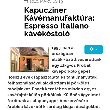
2010. MÁRCIUS 19.
Kapucziner
Kávémanufaktúra:
Espresso Italiano
kávékóstoló
1993-ban az
országban
elsők között vásároltunk
egy 12kg-os Probat
kávépörkölő gépet.
Hosszú évek tapasztalata és tanulmányutak
felhasználásával alakítottam ki pörkölési
módjainkat. Ennek keretében minden egyes
kávéfajtát külön pörkölünk. Különös figyelmet
fordítunk az alapanyagok beszerzésére.
Arabica kávékból kizárólag kisgazdaságokból