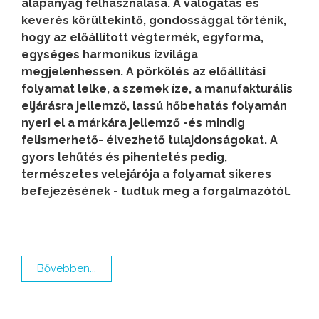
alapanyag felhasználása. A válogatás és
keverés körültekintő, gondossággal történik,
hogy az előállított végtermék, egyforma,
egységes harmonikus ízvilága
megjelenhessen. A pörkölés az előállítási
folyamat lelke, a szemek íze, a manufakturális
eljárásra jellemző, lassú hőbehatás folyamán
nyeri el a márkára jellemző -és mindig
felismerhető- élvezhető tulajdonságokat. A
gyors lehűtés és pihentetés pedig,
természetes velejárója a folyamat sikeres
befejezésének
- tudtuk meg a forgalmazótól.
Bővebben...