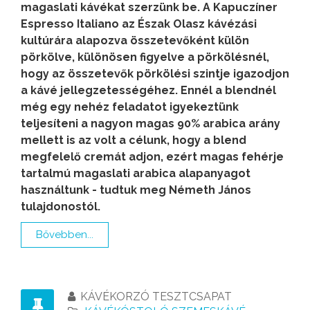
magaslati kávékat szerzünk be. A Kapuczíner
Espresso Italiano az Észak Olasz kávézási
kultúrára alapozva összetevőként külön
pörkölve, különösen figyelve a pörkölésnél,
hogy az összetevők pörkölési szintje igazodjon
a kávé jellegzetességéhez. Ennél a blendnél
még egy nehéz feladatot igyekeztünk
teljesíteni a nagyon magas 90% arabica arány
mellett is az volt a célunk, hogy a blend
megfelelő cremát adjon, ezért magas fehérje
tartalmú magaslati arabica alapanyagot
használtunk -
tudtuk meg Németh János
tulajdonostól.
Bővebben...
KÁVÉKORZÓ TESZTCSAPAT