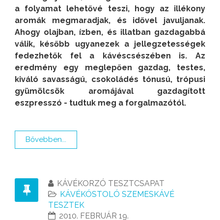
a folyamat lehetővé teszi, hogy az illékony
aromák megmaradjak, és idővel javuljanak.
Ahogy olajban, ízben, és illatban gazdagabbá
válik, később ugyanezek a jellegzetességek
fedezhetők fel a kávéscsészében is.
Az
eredmény egy meglepően gazdag, testes,
kiváló savasságú, csokoládés tónusú, trópusi
gyümölcsök aromájával gazdagított
eszpresszó
-
tudtuk meg a forgalmazótól.
Bővebben...
KÁVÉKORZÓ TESZTCSAPAT
KÁVÉKÓSTOLÓ SZEMESKÁVÉ
TESZTEK
2010. FEBRUÁR 19.