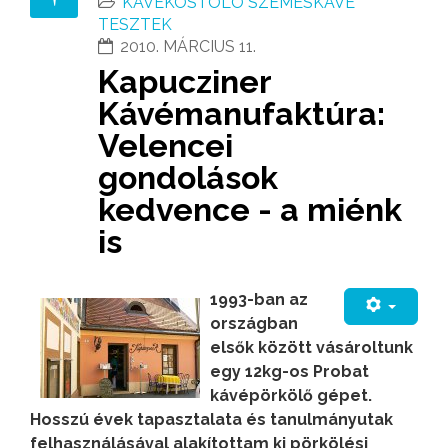
KÁVÉKÓSTOLÓ SZEMESKÁVÉ
TESZTEK
2010. MÁRCIUS 11.
Kapucziner
Kávémanufaktúra:
Velencei
gondolások
kedvence - a miénk
is
1993-ban az
országban
elsők között vásároltunk
egy 12kg-os Probat
kávépörkölő gépet.
Hosszú évek tapasztalata és tanulmányutak
felhasználásával alakítottam ki pörkölési