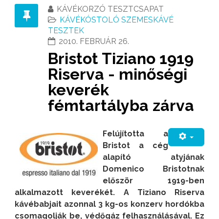
KÁVÉKORZÓ TESZTCSAPAT
KÁVÉKÓSTOLÓ SZEMESKÁVÉ
TESZTEK
2010. FEBRUÁR 26.
Bristot Tiziano 1919
Riserva - minőségi
keverék
fémtartályba zárva
Felújította a
Bristot a cég
alapító atyjának
Domenico Bristotnak
először 1919-ben
alkalmazott keverékét. A Tiziano Riserva
kávébabjait azonnal 3 kg-os konzerv hordókba
csomagolják be, védőgáz felhasználásával.
Ez