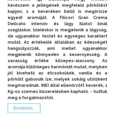
kávészem a jellegének megfelelő pörkölést
kapjon, s a keveréken belül is megőrizze
egyedi aromáját. A Filicori Gran Crema
Delicato intenzív és lágy illatot kínál
szagláskor. Ízleléskor is megjelenik a lágyság,
de ugyanakkor testet és egységes karaktert
mutat. Az értékelők általában az édességét
hangsúlyozzák, ami mellet ugyanakkor
megjelenik könnyedén a kesernyésség. A
savasság értéke közepes-alacsony. Az
aromája különleges harmóniát mutat, melyben
jól kivehető az étcsokoládé, vanília és a
pörkölt gabonák íze, melyek sokáig utóízként
megmaradnak. INEI által ellenőrzött keverék, 1
Kg-os szemes kiszerelésben kapható. - tudtuk
meg a forgalmazótól.
Bővebben...