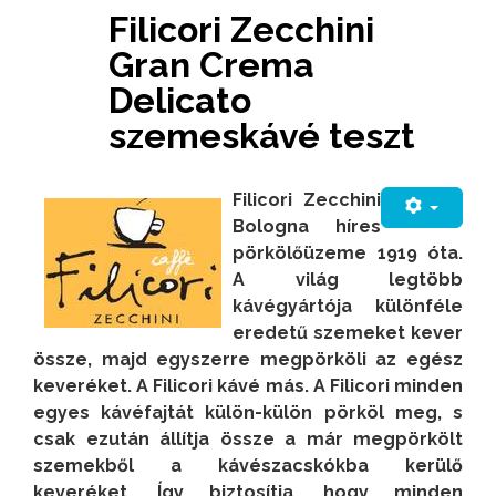
Filicori Zecchini
Gran Crema
Delicato
szemeskávé teszt
Filicori Zecchini
Bologna híres
pörkölőüzeme 1919 óta.
A világ legtöbb
kávégyártója különféle
eredetű szemeket kever
össze, majd egyszerre megpörköli az egész
keveréket. A Filicori kávé más. A Filicori minden
egyes kávéfajtát külön-külön pörköl meg, s
csak ezután állítja össze a már megpörkölt
szemekből a kávészacskókba kerülő
keveréket. Így biztosítja, hogy minden