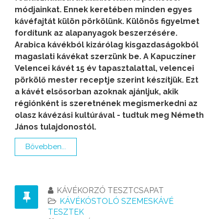
módjainkat. Ennek keretében minden egyes
kávéfajtát külön pörkölünk. Különös figyelmet
fordítunk az alapanyagok beszerzésére.
Arabica kávékból kizárólag kisgazdaságokból
magaslati kávékat szerzünk be. A Kapuczíner
Velencei kávét 15 év tapasztalattal, velencei
pörkölő mester receptje szerint készítjük. Ezt
a kávét elsősorban azoknak ajánljuk, akik
régiónként is szeretnének megismerkedni az
olasz kávézási kultúrával - tudtuk meg Németh
János tulajdonostól.
Bővebben...
KÁVÉKORZÓ TESZTCSAPAT
KÁVÉKÓSTOLÓ SZEMESKÁVÉ
TESZTEK