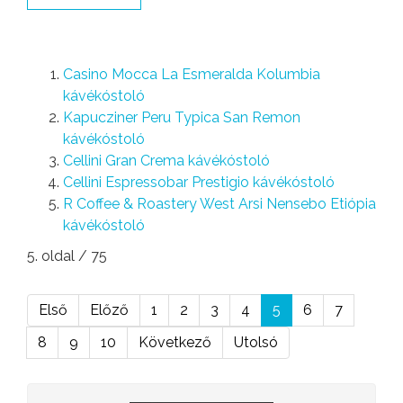
Casino Mocca La Esmeralda Kolumbia
kávékóstoló
Kapucziner Peru Typica San Remon
kávékóstoló
Cellini Gran Crema kávékóstoló
Cellini Espressobar Prestigio kávékóstoló
R Coffee & Roastery West Arsi Nensebo Etiópia
kávékóstoló
5. oldal / 75
Első
Előző
1
2
3
4
5
6
7
8
9
10
Következő
Utolsó