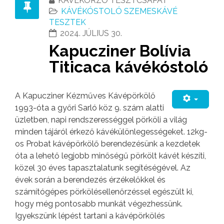
KÁVÉKORZÓ TESZTCSAPAT
KÁVÉKÓSTOLÓ SZEMESKÁVÉ
TESZTEK
2024. JÚLIUS 30.
Kapucziner Bolívia
Titicaca kávékóstoló
A Kapucziner Kézműves Kávépörkölő
1993-óta a győri Sarló köz 9. szám alatti
üzletben, napi rendszerességgel pörköli a világ
minden tájáról érkező kávékülönlegességeket. 12kg-
os Probat kávépörkölő berendezésünk a kezdetek
óta a lehető legjobb minőségű pörkölt kávét készíti,
közel 30 éves tapasztalatunk segítéségével. Az
évek során a berendezés érzékelőkkel és
számítógépes pörkölésellenőrzéssel egészült ki,
hogy még pontosabb munkát végezhessünk.
Igyekszünk lépést tartani a kávépörkölés