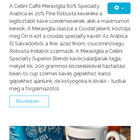
A Cellini Caffè Meraviglia 80% Specialty
Arabica és 20% Fine Robusta keveréke a
legtisztább kávé szerelmeseinek, akik a maximumot
keresik. A Meraviglia olaszul a Csodát jelenti, kóstolja
meg Ön is ezt a csodás specialty kávét! Az Arabica
El Salvadorból, a fine, azaz finom, csúcsminőségű
Robusta Indiából származik. A Meraviglia a Cellini
Specialty Superior Blends kávécsaládjának tagja,
melyet kis, 200 grammos kiszerelésével háztartási
bean-to cup szemes kávés gépekhez, karos
gépekhez ajánlunk, de kotyogóba is kiváló - tudtuk
meg a forgalmazótól.
Bővebben...