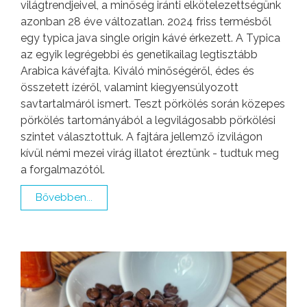
világtrendjeivel, a minőség iránti elkötelezettségünk
azonban 28 éve változatlan. 2024 friss termésből
egy typica java single origin kávé érkezett. A Typica
az egyik legrégebbi és genetikailag legtisztább
Arabica kávéfajta. Kiváló minőségéről, édes és
összetett ízéről, valamint kiegyensúlyozott
savtartalmáról ismert. Teszt pörkölés során közepes
pörkölés tartományából a legvilágosabb pörkölési
szintet választottuk. A fajtára jellemző ízvilágon
kívül némi mezei virág illatot éreztünk - tudtuk meg
a forgalmazótól.
Bővebben...