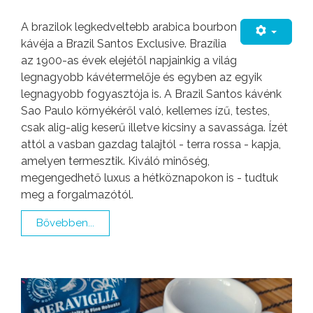
A brazilok legkedveltebb arabica bourbon
kávéja a Brazil Santos Exclusive. Brazília
az 1900-as évek elejétől napjainkig a világ
legnagyobb kávétermelője és egyben az egyik
legnagyobb fogyasztója is. A Brazil Santos kávénk
Sao Paulo környékéről való, kellemes ízű, testes,
csak alig-alig keserű illetve kicsiny a savassága. Ízét
attól a vasban gazdag talajtól - terra rossa - kapja,
amelyen termesztik. Kiváló minőség,
megengedhető luxus a hétköznapokon is - tudtuk
meg a forgalmazótól.
Bővebben...