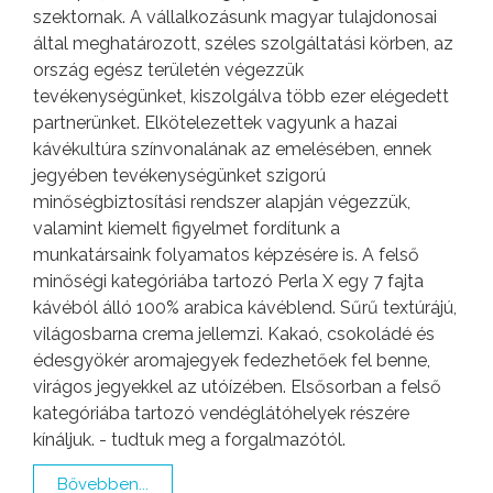
szektornak. A vállalkozásunk magyar tulajdonosai
által meghatározott, széles szolgáltatási körben, az
ország egész területén végezzük
tevékenységünket, kiszolgálva több ezer elégedett
partnerünket. Elkötelezettek vagyunk a hazai
kávékultúra színvonalának az emelésében, ennek
jegyében tevékenységünket szigorú
minőségbiztosítási rendszer alapján végezzük,
valamint kiemelt figyelmet fordítunk a
munkatársaink folyamatos képzésére is. A felső
minőségi kategóriába tartozó Perla X egy 7 fajta
kávéból álló 100% arabica kávéblend. Sűrű textúrájú,
világosbarna crema jellemzi. Kakaó, csokoládé és
édesgyökér aromajegyek fedezhetőek fel benne,
virágos jegyekkel az utóízében. Elsősorban a felső
kategóriába tartozó vendéglátóhelyek részére
kínáljuk. - tudtuk meg a forgalmazótól.
Bővebben...