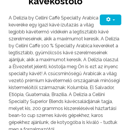
kávékóstoló
A Delizia by Cellini Caffè Specialty Arabica
keveréke egy igazi kávé ízutazás a világ
legjobb kávétermő vidékein a legtisztább kávé
szerelmeseinek, akik a maximumot keresik. A Delizia
by Cellini Caffè 100 % Specialty Arabica keveréket a
legtisztább, gyümölcsös kávé szerelmeseinek
ajánljuk, akik a maximumot keresik. A Delizia olaszul
a Élvezetet jelenti, kóstolja meg Ön is ezt az ínyenc
specialty kávét! A csúcsminőségű Arabicák a világ
vezető prémium kávétermelő országainak minőségi
kistermelőitől származnak: Kolumbia, El Salvador,
Etiópia, Guatemala, Brazília. A Delizia a Cellini
Specialty Superior Blends kávécsaládjának tagja,
melyet kis, 200 grammos kiszerelésével háztartási
bean-to cup szemes kávés gépekhez, karos
gépekhez ajánlunk, de kotyogóba is kiváló - tudtuk
meg a forgalmazótól.