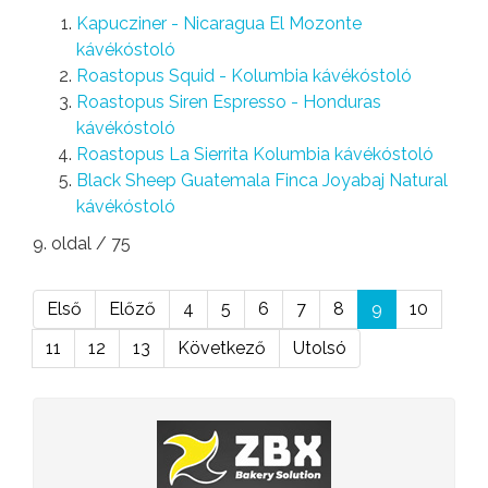
Kapucziner - Nicaragua El Mozonte
kávékóstoló
Roastopus Squid - Kolumbia kávékóstoló
Roastopus Siren Espresso - Honduras
kávékóstoló
Roastopus La Sierrita Kolumbia kávékóstoló
Black Sheep Guatemala Finca Joyabaj Natural
kávékóstoló
9. oldal / 75
Első
Előző
4
5
6
7
8
9
10
11
12
13
Következő
Utolsó