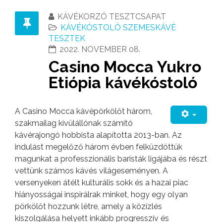
KÁVÉKORZÓ TESZTCSAPAT
KÁVÉKÓSTOLÓ SZEMESKÁVÉ
TESZTEK
2022. NOVEMBER 08.
Casino Mocca Yukro
Etiópia kávékóstoló
A Casino Mocca kávépörkölőt három,
szakmailag kívülállónak számító
kávérajongó hobbista alapította 2013-ban. Az
indulást megelőző három évben felküzdöttük
magunkat a professzionális baristák ligájába és részt
vettünk számos kávés világeseményen. A
versenyeken átélt kulturális sokk és a hazai piac
hiányosságai inspirálrak minket, hogy egy olyan
pörkölőt hozzunk létre, amely a közízlés
kiszolgálása helyett inkább progresszív és