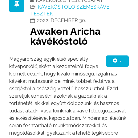
KÁVÉKORZÓ TESZTCSAPAT
KÁVÉKÓSTOLÓ SZEMESKÁVÉ
TESZTEK
2022. DECEMBER 30.
Awaken Aricha
kávékóstoló
Magyarország egyik első specialty
kávépörkölőjeként a kezdetektől fogva
kiemelt célunk, hogy kiváló minőségű, izgalmas
kávékat mutassunk be, minél többet feltárva a
cserjéktől a csészéig vezető hosszú útból. Ezért
szeretjük elmesélni azoknak a gazdáknak a
történetét, akikkel együtt dolgozunk, és hasznos
tudást átadni vásárlóinknak a kávé feldolgozásával
és elkészítésével kapcsolatban. Mindennapi életünk
során fenntartható munkamódszerekkel és
megoldásokkal igyekszünk a lehető legkisebbre