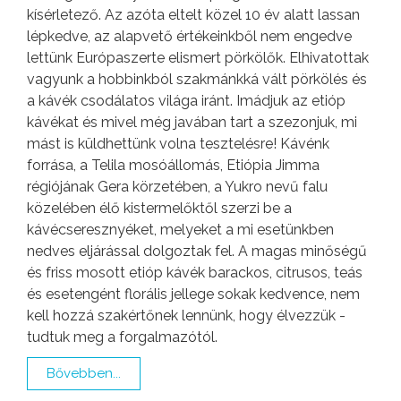
kísérletező. Az azóta eltelt közel 10 év alatt lassan
lépkedve, az alapvető értékeinkből nem engedve
lettünk Európaszerte elismert pörkölők. Elhivatottak
vagyunk a hobbinkból szakmánkká vált pörkölés és
a kávék csodálatos világa iránt. Imádjuk az etióp
kávékat és mivel még javában tart a szezonjuk, mi
mást is küldhettünk volna tesztelésre! Kávénk
forrása, a Telila mosóállomás, Etiópia Jimma
régiójának Gera körzetében, a Yukro nevű falu
közelében élő kistermelőktől szerzi be a
kávécseresznyéket, melyeket a mi esetünkben
nedves eljárással dolgoztak fel. A magas minőségű
és friss mosott etióp kávék barackos, citrusos, teás
és esetengént florális jellege sokak kedvence, nem
kell hozzá szakértőnek lennünk, hogy élvezzük -
tudtuk meg a forgalmazótól.
Bővebben...