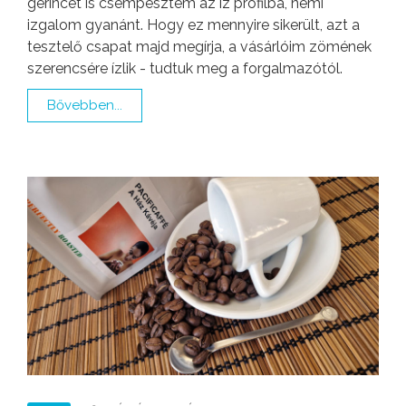
gerincet is csempésztem az íz profilba, némi
izgalom gyanánt. Hogy ez mennyire sikerült, azt a
tesztelő csapat majd megírja, a vásárlóim zömének
szerencsére ízlik - tudtuk meg a forgalmazótól.
Bővebben...