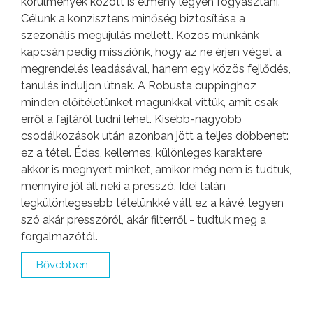
körülmények között is élmény legyen fogyasztani.
Célunk a konzisztens minőség biztosítása a
szezonális megújulás mellett. Közös munkánk
kapcsán pedig missziónk, hogy az ne érjen véget a
megrendelés leadásával, hanem egy közös fejlődés,
tanulás induljon útnak. A Robusta cuppinghoz
minden előítéletünket magunkkal vittük, amit csak
erről a fajtáról tudni lehet. Kisebb-nagyobb
csodálkozások után azonban jött a teljes döbbenet:
ez a tétel. Édes, kellemes, különleges karaktere
akkor is megnyert minket, amikor még nem is tudtuk,
mennyire jól áll neki a presszó. Idei talán
legkülönlegesebb tételünkké vált ez a kávé, legyen
szó akár presszóról, akár filterről - tudtuk meg a
forgalmazótól.
Bővebben...