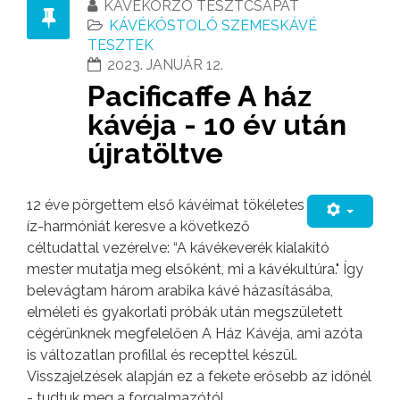
KÁVÉKORZÓ TESZTCSAPAT
KÁVÉKÓSTOLÓ SZEMESKÁVÉ
TESZTEK
2023. JANUÁR 12.
Pacificaffe A ház
kávéja - 10 év után
újratöltve
12 éve pörgettem első kávéimat tökéletes
íz-harmóniát keresve a következő
céltudattal vezérelve: “A kávékeverék kialakító
mester mutatja meg elsőként, mi a kávékultúra." Így
belevágtam három arabika kávé házasításába,
elméleti és gyakorlati próbák után megszületett
cégérünknek megfelelően A Ház Kávéja, ami azóta
is változatlan profillal és recepttel készül.
Visszajelzések alapján ez a fekete erősebb az időnél
- tudtuk meg a forgalmazótól.