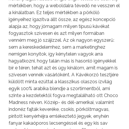
mértékben, hogy a weboldalra tévedő ne vesszen el
a kínálatban. Ez teljes mértékben a pörkölő
igényeihez igazítva állt össze, az egész koncepció
alapja az, hogy jómagam milyen típusú kávékat
fogyasztok szívesen és azt milyen formában
venném meg jó szájízzel. Az ok nagyon egyszerű:
sem a kereskedelemhez, sem a marketinghez
nemigen konyítok, így kénytelen vagyok arra
hagyatkozni, hogy talán más is hasonló igényekkel
bír e téren, tehát azt és úgy kínálom, amit magam is
szívesen vennék vásárlóként. A Kávékorzó tesztjére
küldött minta ezúttal a klasszikus olaszos ízvilág
egyik 100% arabika blendje a szortimentből, ami
szinte a kezdetektől fogva megtalálható ott Choco
Madness néven. Közép- és dél-amerikai, valamint
indonéz fajták keveréke, csokis, pörköltmagvas,
pirított kenyérhéjra emlékeztető jegyek, enyhén
fanyar kakaóporos lecsengéssel és egy kis sav