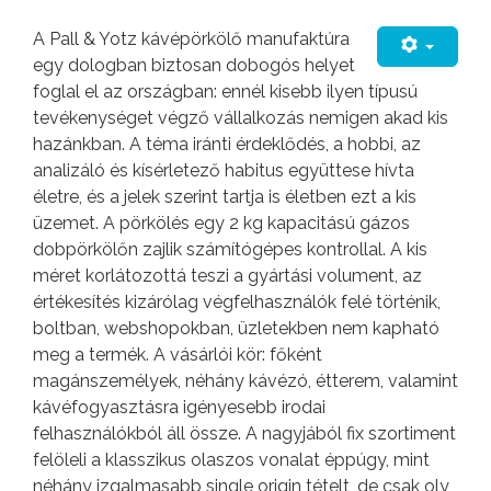
A Pall & Yotz kávépörkölő manufaktúra
egy dologban biztosan dobogós helyet
foglal el az országban: ennél kisebb ilyen típusú
tevékenységet végző vállalkozás nemigen akad kis
hazánkban. A téma iránti érdeklődés, a hobbi, az
analizáló és kísérletező habitus együttese hívta
életre, és a jelek szerint tartja is életben ezt a kis
üzemet. A pörkölés egy 2 kg kapacitású gázos
dobpörkölőn zajlik számítógépes kontrollal. A kis
méret korlátozottá teszi a gyártási volument, az
értékesítés kizárólag végfelhasználók felé történik,
boltban, webshopokban, üzletekben nem kapható
meg a termék. A vásárlói kör: főként
magánszemélyek, néhány kávézó, étterem, valamint
kávéfogyasztásra igényesebb irodai
felhasználókból áll össze. A nagyjából fix szortiment
felöleli a klasszikus olaszos vonalat éppúgy, mint
néhány izgalmasabb single origin tételt, de csak oly