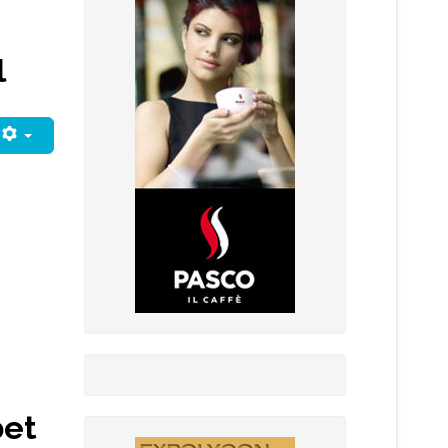
l
bet