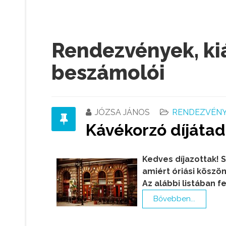
Rendezvények, ki
beszámolói
JÓZSA JÁNOS
RENDEZVÉNY,
Kávékorzó díjátad
Kedves díjazottak! S
amiért óriási köszöne
Az alábbi listában 
Bővebben...