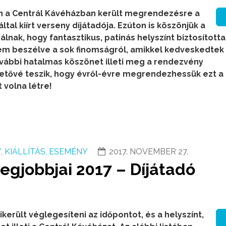
n a Centrál Kávéházban került megrendezésre a
tal kiírt verseny díjátadója. Ezúton is köszönjük a
lnak, hogy fantasztikus, patinás helyszínt biztosította
em beszélve a sok finomságról, amikkel kedveskedtek
vábbi hatalmas köszönet illeti meg a rendezvény
hetővé teszik, hogy évről-évre megrendezhessük ezt a
 volna létre!
 KIÁLLÍTÁS, ESEMÉNY
2017. NOVEMBER 27.
gjobbjai 2017 – Díjátadó
ikerült véglegesíteni az időpontot, és a helyszínt,