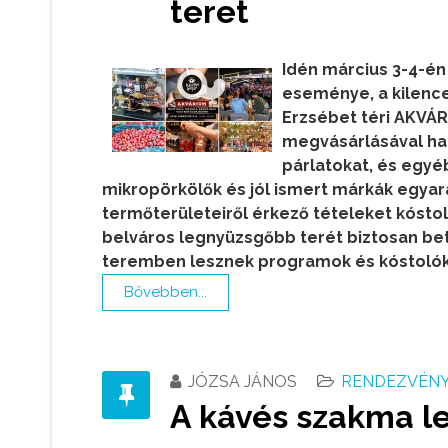
teret
Idén március 3-4-én
eseménye, a kilence
Erzsébet téri AKVÁR
megvásárlásával harm
párlatokat, és egyé
mikropörkölők és jól ismert márkák egyar
termőterületeiről érkező tételeket kóstol
belváros legnyüzsgőbb terét biztosan betöl
teremben lesznek programok és kóstolók
Bővebben...
JÓZSA JÁNOS
RENDEZVÉNY,
A kávés szakma l