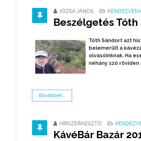
JÓZSA JÁNOS
RENDEZVÉNY,
Beszélgetés Tóth S
Tóth Sándort azt his
belemerült a kávéz
olvasóinknak. Ha ese
néhány szó röviden 
Bővebben...
HÍRSZERKESZTŐ
RENDEZVÉ
KávéBár Bazár 2018