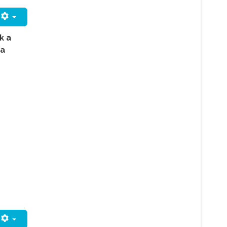
k a
 a