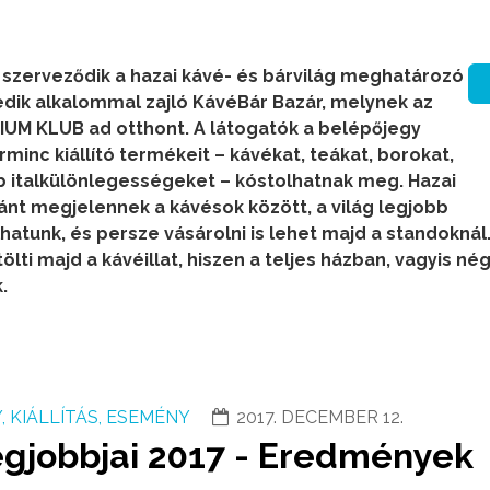
 szerveződik a hazai kávé- és bárvilág meghatározó
dik alkalommal zajló KávéBár Bazár, melynek az
IUM KLUB ad otthont. A látogatók a belépőjegy
inc kiállító termékeit – kávékat, teákat, borokat,
b italkülönlegességeket – kóstolhatnak meg. Hazai
ánt megjelennek a kávésok között, a világ legjobb
hatunk, és persze vásárolni is lehet majd a standoknál.
ti majd a kávéillat, hiszen a teljes házban, vagyis né
.
 KIÁLLÍTÁS, ESEMÉNY
2017. DECEMBER 12.
egjobbjai 2017 - Eredmények