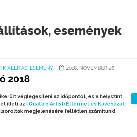
állítások, események
 KIÁLLÍTÁS, ESEMÉNY
2018. NOVEMBER 26.
ó 2018
ikerült véglegesíteni az időpontot, és a helyszínt,
t illeti az
I Quattro Artisti Éttermet és Kávéházat
.
felsoroltak megjelenésére feltétlen számítunk!