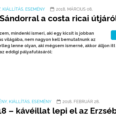
 KIÁLLÍTÁS, ESEMÉNY
2018. MÁRCIUS 08.
ándorral a costa ricai útjáró
zem, mindenki ismeri, aki egy kicsit is jobban
ás világába, nem nagyon kell bemutatnunk az
tleg lenne olyan, aki mégsem ismerné, akkor álljon itt
az eddigi pályafutásáról:
NY, KIÁLLÍTÁS, ESEMÉNY
2018. FEBRUÁR 28.
 – kávéillat lepi el az Erzsé