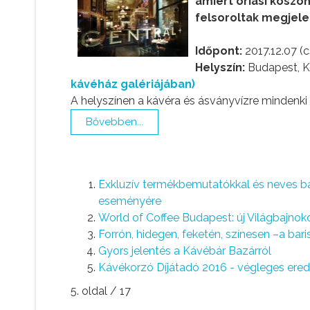
amiért óriási köszön
felsoroltak megjele
Időpont:
2017.12.07 (c
Helyszín:
Budapest, Ká
kávéház galériájában)
A helyszínen a kávéra és ásványvízre mindenki
Bővebben...
Exkluzív termékbemutatókkal és neves b
eseményére
World of Coffee Budapest: új Világbajnoko
Forrón, hidegen, feketén, színesen –a bar
Gyors jelentés a Kávébár Bazárról
Kávékorzó Díjátadó 2016 - végleges er
5. oldal / 17