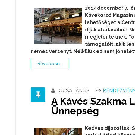
2017 december 7.-é
Kávékorzó Magazin ál
lehetőséget a Centrá
díjak átadásához. N
megjelenteknek. To
támogatóit, akik le
nemes versenyt. Nélkülük ez nem jöhetett
Bővebben...
JÓZSA JÁNOS
RENDEZVÉNY,
A Kávés Szakma Le
Ünnepség
Kedves díjazottak! S