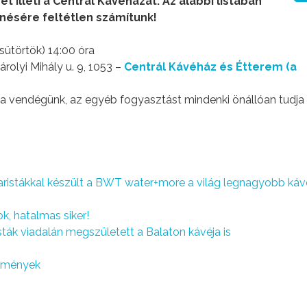
et illeti a Centrál Kávéházat. Az alábbi listában
nésére feltétlen számítunk!
sütörtök) 14:00 óra
rolyi Mihály u. 9, 1053 –
Centrál Kávéház és Étterem (a
 a vendégünk, az egyéb fogyasztást mindenki önállóan tudja i
aristákkal készült a BWT water+more a világ legnagyobb káv
k, hatalmas siker!
isták viadalán megszületett a Balaton kávéja is
edmények