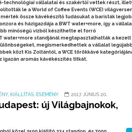
technológiai vállalatai és szakértői vettek részt, illet
olították le a World of Coffee Events (WCE) világverseny
 mérték össze kávékészítő tudásukat a baristák legjobb
zora és házigazdája a BWT water+more, így a vállala
b minőségű vízből készíthette el forró
WT water+more standjánál megtapasztalhatták a kezelt
i különbségeket, megismerkedhettek a vállalat legújab
öbbek közt Kis Zoltántól, a WCE törökkávé kategóriáján
 igazán aromás kávékészítés titkát.
NY, KIÁLLÍTÁS, ESEMÉNY
2017. JÚNIUS 20.
udapest: új Világbajnokok,
ból közel 2500 kiállító 234 standon, és 7000