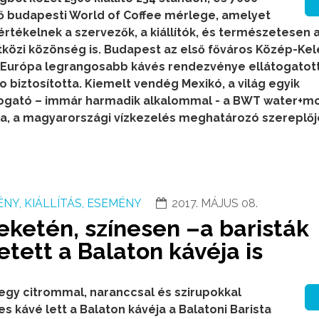
ső budapesti World of Coffee mérlege, amelyet
értékelnek a szervezők, a kiállítók, és természetesen 
özi közönség is. Budapest az első főváros Közép-Kel
 Európa legrangosabb kávés rendezvénye ellátogatott
 biztosította. Kiemelt vendég Mexikó, a világ egyik
mogató – immár harmadik alkalommal - a BWT water+mo
sa, a magyarországi vízkezelés meghatározó szereplőj
NY, KIÁLLÍTÁS, ESEMÉNY
2017. MÁJUS 08.
feketén, színesen –a baristák
tett a Balaton kávéja is
 egy citrommal, naranccsal és szirupokkal
 kávé lett a Balaton kávéja a Balatoni Barista