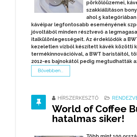
pörkölőüzemei, kávé-
szakkiállításon bony
ahol 5 kategóriában
kávéipar legfontosabb eseményének szpon
jóvoltából minden résztvevő a legmagasab
italkülönlegességeit. Az érdeklődők a B
kezeletlen vízből készített kávék között
termékinnovációival, a BWT baristáitól, t
2012-es bajnokától pedig megtudhatták az
Bővebben...
HÍRSZERKESZTŐ
RENDEZVÉ
World of Coffee B
hatalmas siker!
Több mint 100 ország