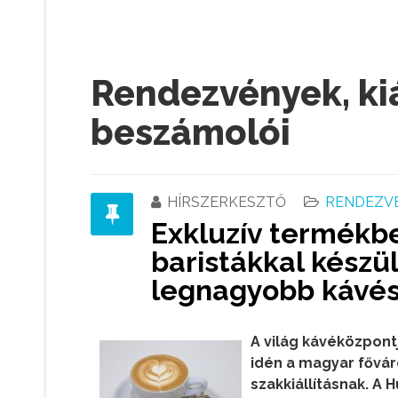
Rendezvények, ki
beszámolói
HÍRSZERKESZTŐ
RENDEZVÉ
Exkluzív termékb
baristákkal készü
legnagyobb kávé
A világ kávéközpontj
idén a magyar fővár
szakkiállításnak. 