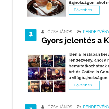
Bajnokságon, ahol m
Bővebben...
JÓZSA JÁNOS
RENDEZVÉNY,
Gyors jelentés a 
Idén a Teslában ke
rendezvény, ahol a h
bemutatkozhatnak a 
Art és Coffee In Goo
a világbajnokságon.
Bővebben...
JÓZSA JÁNOS
RENDEZVÉNY,