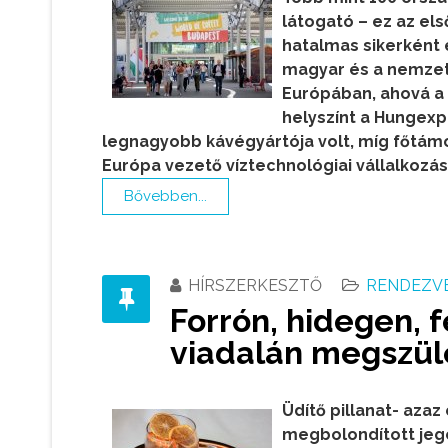
látogató – ez az el
hatalmas sikerként 
magyar és a nemzetk
Európában, ahová a
helyszínt a Hungexpo
legnagyobb kávégyártója volt, míg főtá
Európa vezető víztechnológiai vállalkozá
Bővebben...
HÍRSZERKESZTŐ
RENDEZVÉ
Forrón, hidegen, 
viadalán megszüle
Üdítő pillanat- azaz
megbolondított jeges