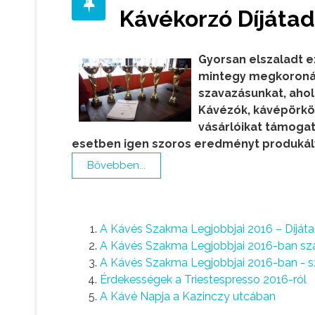
Kávékorzó Díjáta
Gyorsan elszaladt e
mintegy megkoronáz
szavazásunkat, ahol
Kávézók, kávépörköl
vásárlóikat támogat
esetben igen szoros eredményt produkál
Bővebben...
A Kávés Szakma Legjobbjai 2016 – Díjá
A Kávés Szakma Legjobbjai 2016-ban szav
A Kávés Szakma Legjobbjai 2016-ban - 
Érdekességek a Triestespresso 2016-ról
A Kávé Napja a Kazinczy utcában