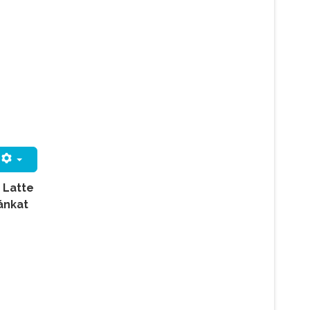
 Latte
zánkat