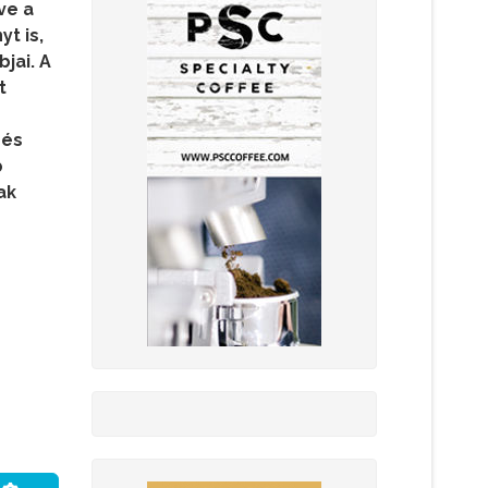
ve a
t is,
jai. A
t
 és
b
ak