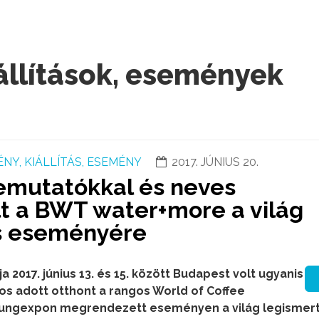
állítások, események
NY, KIÁLLÍTÁS, ESEMÉNY
2017. JÚNIUS 20.
emutatókkal és neves
lt a BWT water+more a világ
s eseményére
a 2017. június 13. és 15. között Budapest volt ugyanis
os adott otthont a rangos World of Coffee
A Hungexpon megrendezett eseményen a világ legismer