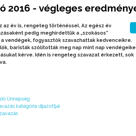
dó 2016 - végleges eredmény
z az év is, rengeteg történéssel. Az egész év
ásaként pedig meghirdettük a „szokásos”
 a vendégek, fogyasztók szavazhattak kedvenceikre.
ők, baristák szólították meg nap mint nap vendégeike
ásukat kérve. Idén is rengeteg szavazat érkezett, sok
va.
tadó Ünnepség
azás kategória díjazottjai
szavazás