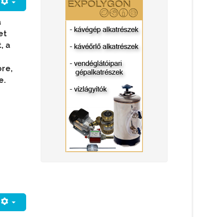
a
et
, a
re,
e.