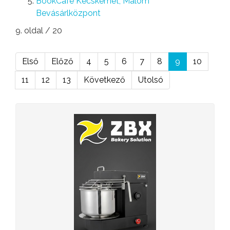
BookCafe Kecskemét, Malom
Bevásárlközpont
9. oldal / 20
Első
Előző
4
5
6
7
8
9
10
11
12
13
Következő
Utolsó