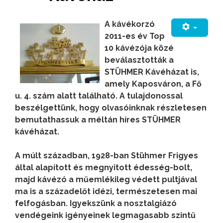
A kávékorzó
2011-es év Top
10 kávézója közé
beválasztották a
STÜHMER Kávéházat is,
amely Kaposváron, a Fő
u. 4. szám alatt található. A tulajdonossal
beszélgettünk, hogy olvasóinknak részletesen
bemutathassuk a méltán híres STÜHMER
kávéházat.
A múlt században, 1928-ban Stühmer Frigyes
által alapított és megnyitott édesség-bolt,
majd kávézó a műemlékileg védett pultjával
ma is a századelőt idézi, természetesen mai
felfogásban. Igyekszünk a nosztalgiázó
vendégeink igényeinek legmagasabb szintű