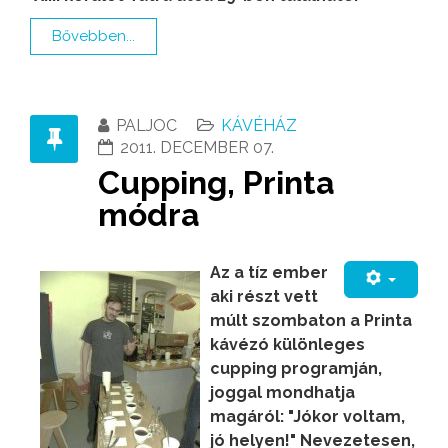
Bővebben...
PALJOC
KÁVÉHÁZ
2011. DECEMBER 07.
Cupping, Printa
módra
Az a tíz ember
aki részt vett
múlt szombaton a Printa
kávézó különleges
cupping programján,
joggal mondhatja
magáról: "Jókor voltam,
jó helyen!" Nevezetesen,