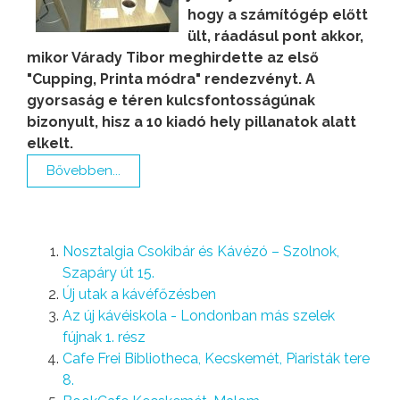
hogy a számítógép előtt
ült, ráadásul pont akkor,
mikor Várady Tibor meghirdette az első
"Cupping, Printa módra" rendezvényt. A
gyorsaság e téren kulcsfontosságúnak
bizonyult, hisz a 10 kiadó hely pillanatok alatt
elkelt.
Bővebben...
Nosztalgia Csokibár és Kávézó – Szolnok,
Szapáry út 15.
Új utak a kávéfőzésben
Az új kávéiskola - Londonban más szelek
fújnak 1. rész
Cafe Frei Bibliotheca, Kecskemét, Piaristák tere
8.