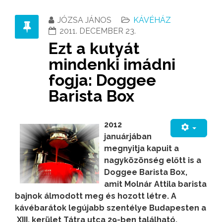
JÓZSA JÁNOS
KÁVÉHÁZ
2011. DECEMBER 23.
Ezt a kutyát
mindenki imádni
fogja: Doggee
Barista Box
2012
januárjában
megnyitja kapuit a
nagyközönség előtt is a
Doggee Barista Box,
amit Molnár Attila barista
bajnok álmodott meg és hozott létre. A
kávébarátok legújabb szentélye Budapesten a
XIII. kerület Tátra utca 29-ben található.