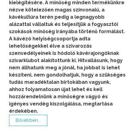
kielégítésére. A minőség minden termékünkre
nézve kötelezően magas színvonalú, a
kávékultúra terén pedig a legnagyobb
alázattal vállaltuk és teljesítjük a fogyasztói
szokások minőség irányába történő formálást.
A kávézó helyiségcsoportja adta
lehetőségekkel élve a szivarozás
szenvedélyeinek is hódoló kávérajongóknak
szivarklubot alakítottunk ki. Hitvallásunk, hogy
nem állhatunk meg a jónál, ha jobbat is lehet
készíteni, nem gondolhatjuk, hogy a szükséges
tudás maradéktalan birtokában vagyunk,
ahhoz folyamatosan újat lehet és kell
hozzárendelnünk a minőségre vágyó és
igényes vendég kiszolgálása, megtartása
érdekében.
Bővebben...