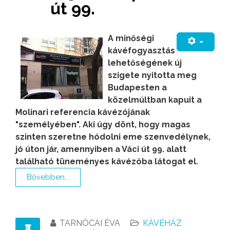
út 99.
A minőségi
kávéfogyasztás
lehetőségének új
szigete nyitotta meg
Budapesten a
közelmúltban kapuit a
Molinari referencia kávézójának
"személyében". Aki úgy dönt, hogy magas
szinten szeretne hódolni eme szenvedélynek,
jó úton jár, amennyiben a Váci út 99. alatt
található tüneményes kávézóba látogat el.
Bővebben...
TARNÓCAI ÉVA
KÁVÉHÁZ