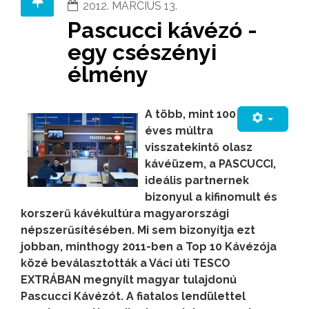
2012. MÁRCIUS 13.
Pascucci kávézó -
egy csészényi
élmény
A több, mint 100
éves múltra
visszatekintő olasz
kávéüzem, a PASCUCCI,
ideális partnernek
bizonyul a kifinomult és
korszerű kávékultúra magyarországi
népszerűsítésében. Mi sem bizonyítja ezt
jobban, minthogy 2011-ben a Top 10 Kávézója
közé beválasztották a Váci úti TESCO
EXTRÁBAN megnyílt magyar tulajdonú
Pascucci Kávézót. A fiatalos lendülettel