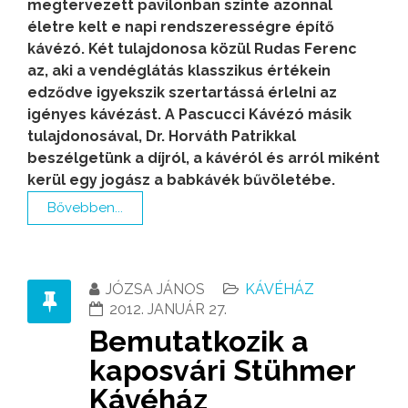
megtervezett pavilonban szinte azonnal
életre kelt e napi rendszerességre építő
kávézó. Két tulajdonosa közül Rudas Ferenc
az, aki a vendéglátás klasszikus értékein
edződve igyekszik szertartássá érlelni az
igényes kávézást. A Pascucci Kávézó másik
tulajdonosával, Dr. Horváth Patrikkal
beszélgetünk a díjról, a kávéról és arról miként
kerül egy jogász a babkávék bűvöletébe.
Bővebben...
JÓZSA JÁNOS
KÁVÉHÁZ
2012. JANUÁR 27.
Bemutatkozik a
kaposvári Stühmer
Kávéház