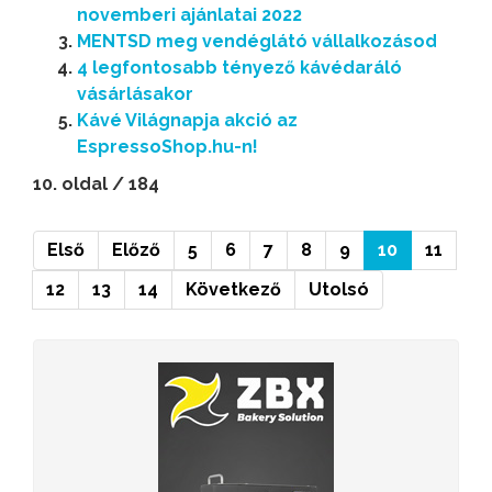
novemberi ajánlatai 2022
MENTSD meg vendéglátó vállalkozásod
4 legfontosabb tényező kávédaráló
vásárlásakor
Kávé Világnapja akció az
EspressoShop.hu-n!
10. oldal / 184
Első
Előző
5
6
7
8
9
10
11
12
13
14
Következő
Utolsó