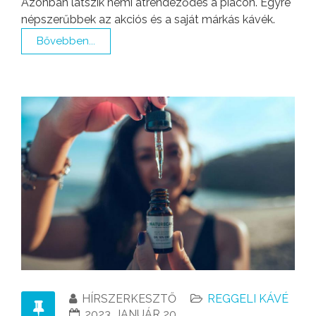
Azonban látszik némi átrendeződés a piacon. Egyre
népszerűbbek az akciós és a saját márkás kávék.
Bővebben...
HÍRSZERKESZTŐ
REGGELI KÁVÉ
2023. JANUÁR 20.