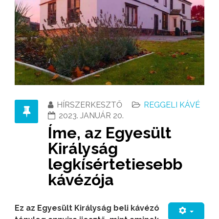
HÍRSZERKESZTŐ
REGGELI KÁVÉ
2023. JANUÁR 20.
Íme, az Egyesült
Királyság
legkísértetiesebb
kávézója
Ez az Egyesült Királyság beli kávézó