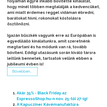
folyamán egyre inkább bővítette kínálatát,
hogy minél többen megtalálják a kedvencüket,
ami miatt érdemes reggel vidáman ébredni,
barátokat hívni, rokonokat kóstolásra
ösztönözni.
Igazán büszkék vagyunk erre az Európában is
egyedülálló kínálatunkra, amit szeretnénk
megtartani és ha módunk van rá, tovább
bővíteni. Eddigi utazásunk során kiváló társra
leltünk bennetek, tartsatok velünk ebben a
jubileumi évben is!
Bővebben...
Akár 35% - Black Friday az
EspressoShop.hu-n nov. 25-től 27-ig!
A Kapucziner Kávémanufaktúra