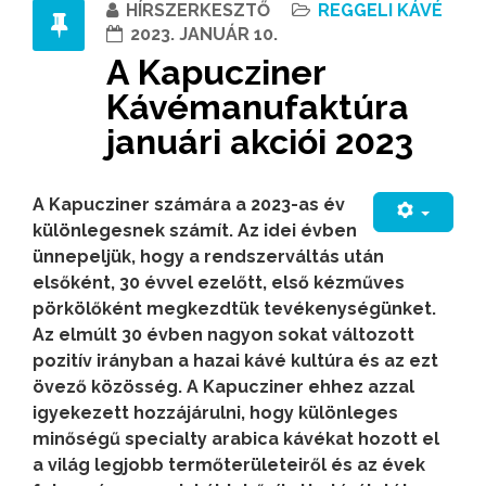
HÍRSZERKESZTŐ
REGGELI KÁVÉ
2023. JANUÁR 10.
A Kapucziner
Kávémanufaktúra
januári akciói 2023
A Kapucziner számára a 2023-as év
különlegesnek számít. Az idei évben
ünnepeljük, hogy a rendszerváltás után
elsőként, 30 évvel ezelőtt, első kézműves
pörkölőként megkezdtük tevékenységünket.
Az elmúlt 30 évben nagyon sokat változott
pozitív irányban a hazai kávé kultúra és az ezt
övező közösség. A Kapucziner ehhez azzal
igyekezett hozzájárulni, hogy különleges
minőségű specialty arabica kávékat hozott el
a világ legjobb termőterületeiről és az évek