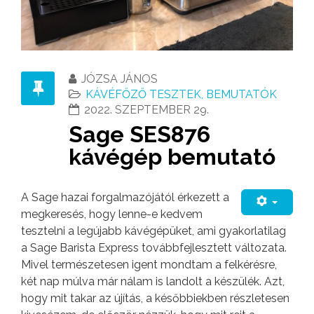
JÓZSA JÁNOS
KÁVÉFŐZŐ TESZTEK, BEMUTATÓK
2022. SZEPTEMBER 29.
Sage SES876
kávégép bemutató
A Sage hazai forgalmazójától érkezett a
megkeresés, hogy lenne-e kedvem
tesztelni a legújabb kávégépüket, ami gyakorlatilag
a Sage Barista Express továbbfejlesztett változata.
Mivel természetesen igent mondtam a felkérésre,
két nap múlva már nálam is landolt a készülék. Azt,
hogy mit takar az újítás, a későbbiekben részletesen