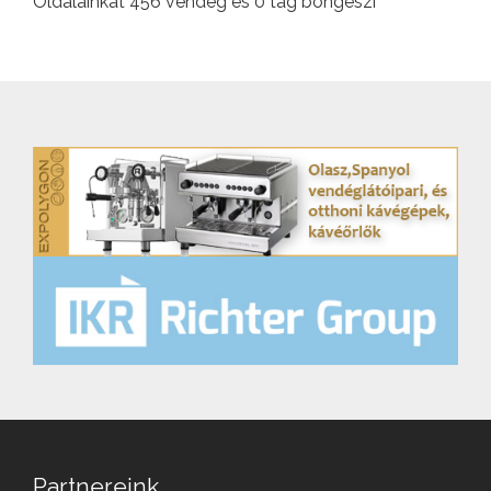
Oldalainkat 456 vendég és 0 tag böngészi
Partnereink