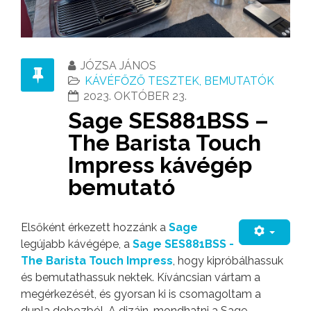
JÓZSA JÁNOS
KÁVÉFŐZŐ TESZTEK, BEMUTATÓK
2023. OKTÓBER 23.
Sage SES881BSS –
The Barista Touch
Impress kávégép
bemutató
Elsőként érkezett hozzánk a
Sage
legújabb kávégépe, a
Sage SES881BSS -
The Barista Touch Impress
, hogy kipróbálhassuk
és bemutathassuk nektek. Kíváncsian vártam a
megérkezését, és gyorsan ki is csomagoltam a
dupla dobozból. A dizájn, mondhatni a Sage