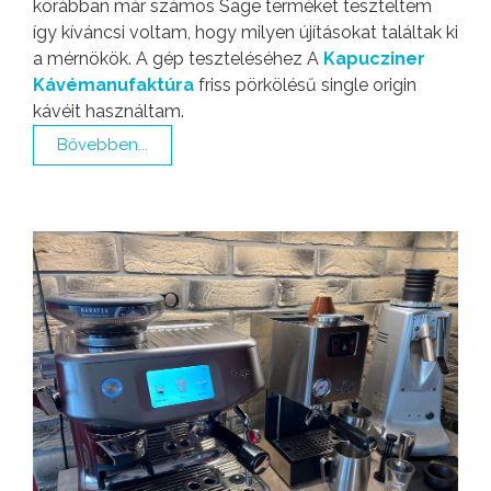
korábban már számos Sage terméket teszteltem
így kíváncsi voltam, hogy milyen újításokat találtak ki
a mérnökök. A gép teszteléséhez A
Kapucziner
Kávémanufaktúra
friss pörkölésű single origin
kávéit használtam.
Bővebben...