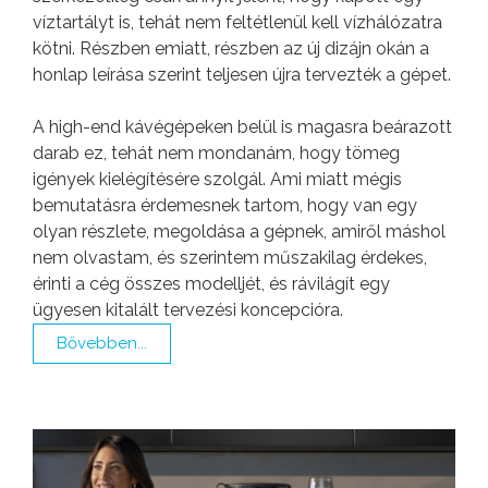
víztartályt is, tehát nem feltétlenül kell vízhálózatra
kötni. Részben emiatt, részben az új dizájn okán a
honlap leírása szerint teljesen újra tervezték a gépet.
A high-end kávégépeken belül is magasra beárazott
darab ez, tehát nem mondanám, hogy tömeg
igények kielégítésére szolgál. Ami miatt mégis
bemutatásra érdemesnek tartom, hogy van egy
olyan részlete, megoldása a gépnek, amiről máshol
nem olvastam, és szerintem műszakilag érdekes,
érinti a cég összes modelljét, és rávilágít egy
ügyesen kitalált tervezési koncepcióra.
Bővebben...