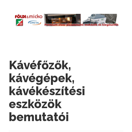
Kávéfőzők,
kávégépek,
kávékészítési
eszközök
bemutatói