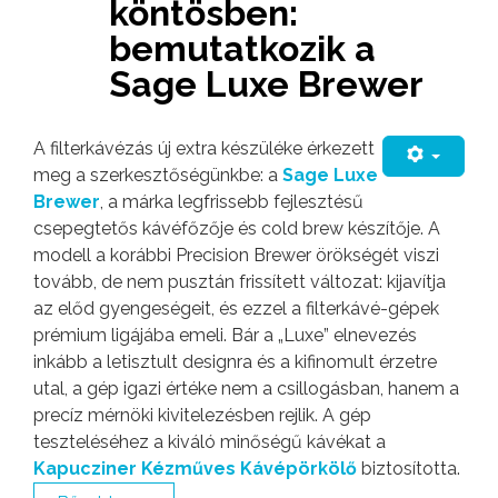
köntösben:
bemutatkozik a
Sage Luxe Brewer
A filterkávézás új extra készüléke érkezett
meg a szerkesztőségünkbe: a
Sage Luxe
Brewer
, a márka legfrissebb fejlesztésű
csepegtetős kávéfőzője és cold brew készítője. A
modell a korábbi Precision Brewer örökségét viszi
tovább, de nem pusztán frissített változat: kijavítja
az előd gyengeségeit, és ezzel a filterkávé-gépek
prémium ligájába emeli. Bár a „Luxe” elnevezés
inkább a letisztult designra és a kifinomult érzetre
utal, a gép igazi értéke nem a csillogásban, hanem a
precíz mérnöki kivitelezésben rejlik. A gép
teszteléséhez a kiváló minőségű kávékat a
Kapucziner Kézműves Kávépörkölő
biztosította.