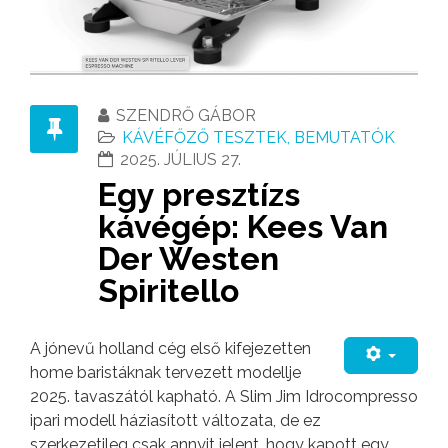
SZENDRŐ GÁBOR
KÁVÉFŐZŐ TESZTEK, BEMUTATÓK
2025. JÚLIUS 27.
Egy presztízs
kávégép: Kees Van
Der Westen
Spiritello
A jónevű holland cég első kifejezetten
home baristáknak tervezett modellje
2025. tavaszától kapható. A Slim Jim Idrocompresso
ipari modell háziasított változata, de ez
szerkezetileg csak annyit jelent, hogy kapott egy