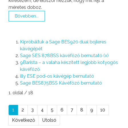
kivesézem, de először nézzük, hogy mit rejt a
méretes doboz.
Bővebben...
Kipróbáltuk a Sage BES920 dual bojleres
kávégépét
Sage SES 878BSS kávéfőző bemutató (x)
9Barista – a valaha készített legjobb kotyogós
kávéfőző
illy ESE pod-os kávégép bemutató
Sage BES875BSS Kávéfőző bemutató
1. oldal / 18
1
2
3
4
5
6
7
8
9
10
Következő
Utolsó