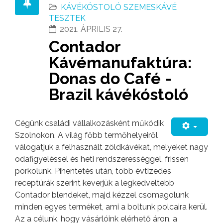
KÁVÉKÓSTOLÓ SZEMESKÁVÉ
TESZTEK
2021. ÁPRILIS 27.
Contador
Kávémanufaktúra:
Donas do Café -
Brazil kávékóstoló
Cégünk családi vállalkozásként működik
Szolnokon. A világ főbb termőhelyeiről
válogatjuk a felhasznált zöldkávékat, melyeket nagy
odafigyeléssel és heti rendszerességgel, frissen
pörkölünk. Pihentetés után, több évtizedes
receptúrák szerint keverjük a legkedveltebb
Contador blendeket, majd kézzel csomagolunk
minden egyes terméket, ami a boltunk polcaira kerül.
Az a célunk, hogy vásárlóink elérhető áron, a