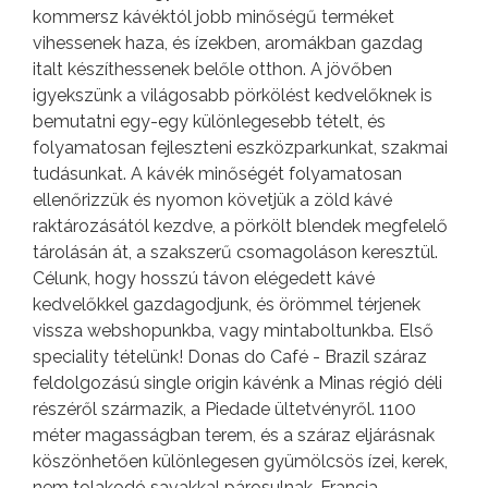
kommersz kávéktól jobb minőségű terméket
vihessenek haza, és ízekben, aromákban gazdag
italt készíthessenek belőle otthon. A jövőben
igyekszünk a világosabb pörkölést kedvelőknek is
bemutatni egy-egy különlegesebb tételt, és
folyamatosan fejleszteni eszközparkunkat, szakmai
tudásunkat. A kávék minőségét folyamatosan
ellenőrizzük és nyomon követjük a zöld kávé
raktározásától kezdve, a pörkölt blendek megfelelő
tárolásán át, a szakszerű csomagoláson keresztül.
Célunk, hogy hosszú távon elégedett kávé
kedvelőkkel gazdagodjunk, és örömmel térjenek
vissza webshopunkba, vagy mintaboltunkba. Első
speciality tételünk! Donas do Café - Brazil száraz
feldolgozású single origin kávénk a Minas régió déli
részéről származik, a Piedade ültetvényről. 1100
méter magasságban terem, és a száraz eljárásnak
köszönhetően különlegesen gyümölcsös ízei, kerek,
nem tolakodó savakkal párosulnak. Francia