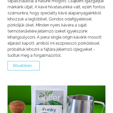
tapasztalattal a hátunk mögött. Csajként igazgatjuk
márkánk útját. A kávé hivatásunkká vált, ezért fontos
számunkra, hogy specialty kávé alapanyagainkból
kihozzuk a legtöbbet. Gondos odafigyeléssel
pörköljük őket. Minden nyers kávéra a saját
termőterületére jellemző ízeket igyekszünk
kihangsúlyozni. A perui single origin kávénk mosott
eljárást kapott, amiből mi eszpresszó pörköléssel
próbáltuk kihozni a fajtára jellemző ízjegyeket -
tudtuk meg a forgalmazótól.
Bővebben...