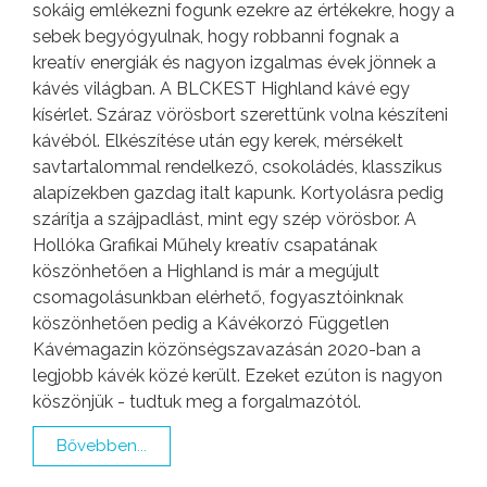
sokáig emlékezni fogunk ezekre az értékekre, hogy a
sebek begyógyulnak, hogy robbanni fognak a
kreatív energiák és nagyon izgalmas évek jönnek a
kávés világban. A BLCKEST Highland kávé egy
kísérlet. Száraz vörösbort szerettünk volna készíteni
kávéból. Elkészítése után egy kerek, mérsékelt
savtartalommal rendelkező, csokoládés, klasszikus
alapízekben gazdag italt kapunk. Kortyolásra pedig
szárítja a szájpadlást, mint egy szép vörösbor. A
Hollóka Grafikai Műhely kreatív csapatának
köszönhetően a Highland is már a megújult
csomagolásunkban elérhető, fogyasztóinknak
köszönhetően pedig a Kávékorzó Független
Kávémagazin közönségszavazásán 2020-ban a
legjobb kávék közé került. Ezeket ezúton is nagyon
köszönjük - tudtuk meg a forgalmazótól.
Bővebben...