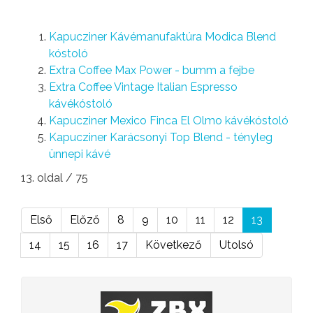
Kapucziner Kávémanufaktúra Modica Blend
kóstoló
Extra Coffee Max Power - bumm a fejbe
Extra Coffee Vintage Italian Espresso
kávékóstoló
Kapucziner Mexico Finca El Olmo kávékóstoló
Kapucziner Karácsonyi Top Blend - tényleg
ünnepi kávé
13. oldal / 75
Első
Előző
8
9
10
11
12
13
14
15
16
17
Következő
Utolsó