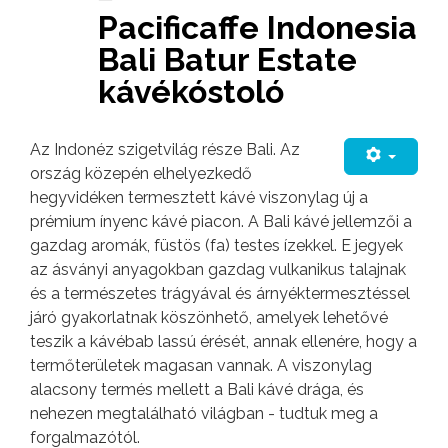
Pacificaffe Indonesia
Bali Batur Estate
kávékóstoló
Az Indonéz szigetvilág része Bali. Az
ország közepén elhelyezkedő
hegyvidéken termesztett kávé viszonylag új a
prémium ínyenc kávé piacon. A Bali kávé jellemzői a
gazdag aromák, füstös (fa) testes ízekkel. E jegyek
az ásványi anyagokban gazdag vulkanikus talajnak
és a természetes trágyával és árnyéktermesztéssel
járó gyakorlatnak köszönhető, amelyek lehetővé
teszik a kávébab lassú érését, annak ellenére, hogy a
termőterületek magasan vannak. A viszonylag
alacsony termés mellett a Bali kávé drága, és
nehezen megtalálható világban - tudtuk meg a
forgalmazótól.