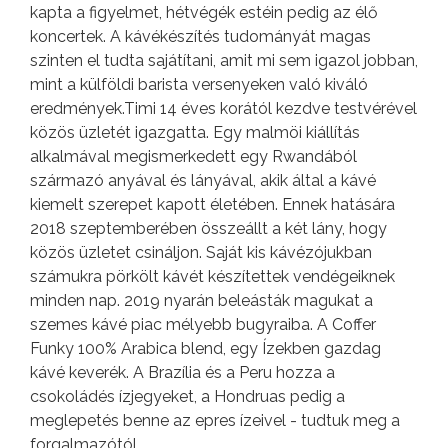
kapta a figyelmet, hétvégék estéin pedig az élő
koncertek. A kávékészítés tudományát magas
szinten el tudta sajátítani, amit mi sem igazol jobban,
mint a külföldi barista versenyeken való kiváló
eredmények.Timi 14 éves korától kezdve testvérével
közös üzletét igazgatta. Egy malmöi kiállítás
alkalmával megismerkedett egy Rwandából
származó anyával és lányával, akik által a kávé
kiemelt szerepet kapott életében. Ennek hatására
2018 szeptemberében összeállt a két lány, hogy
közös üzletet csináljon. Saját kis kávézójukban
számukra pörkölt kávét készítettek vendégeiknek
minden nap. 2019 nyarán beleásták magukat a
szemes kávé piac mélyebb bugyraiba. A Coffer
Funky 100% Arabica blend, egy Ízekben gazdag
kávé keverék. A Brazília és a Peru hozza a
csokoládés ízjegyeket, a Hondruas pedig a
meglepetés benne az epres ízeivel - tudtuk meg a
forgalmazótól.