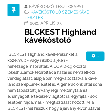
KÁVÉKORZÓ TESZTCSAPAT
KÁVÉKÓSTOLÓ SZEMESKÁVÉ
TESZTEK
2021. ÁPRILIS 07.
BLCKEST Highland
kávékóstoló
BLCKEST Highland kávékerékünket a
közelmúlt - vagy inkább a jelen -
nehézségei inspirálták. A COVID-19 okozta
lökéshullámok letarolták a hazai és nemzetközi
vendéglátást, alapjaiban megváltoztatva a kávé
lánc szereplőinek életét is. A generációnk által soha
nem tapasztalt járvány régi, méltánytalanul
elhanyagolt értékekre világított rá, egyfajta - sok
esetben fájdalmas - megtisztulást hozott. Mi a
BLCKEST-nél hisszük, hogy a járvány elvonultával