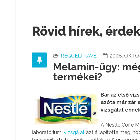
Rövid hírek, érde
REGGELI KÁVÉ
2008. OKTÓ
Melamin-ügy: mé
termékei?
Bár az első viz
azóta már zár a
vizsgálat ennek 
A Nestlé Coffe M
laboratóriumi
vizsgálat
azt állapította meg, hog
tonnányit a hatóságok zároltak az 5 grammos