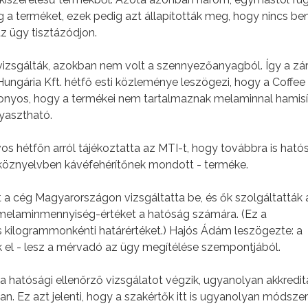
ég a terméket, ezek pedig azt állapították meg, hogy nincs be
z ügy tisztázódjon.
vizsgálták, azokban nem volt a szennyezőanyagból. Így a zár
é Hungária Kft. hétfő esti közleménye leszögezi, hogy a Coffe
zonyos, hogy a termékei nem tartalmaznak melaminnal hamisí
yasztható.
s hétfőn arról tájékoztatta az MTI-t, hogy továbbra is hatós
a köznyelvben kávéfehérítőnek mondott - terméke.
a cég Magyarországon vizsgáltatta be, és ők szolgáltatták 
 melaminmennyiség-értéket a hatóság számára. (Ez a
 kilogrammonkénti határértéket.) Hajós Ádám leszögezte: a
k el - lesz a mérvadó az ügy megítélése szempontjából.
 hatósági ellenőrző vizsgálatot végzik, ugyanolyan akkredit
n. Ez azt jelenti, hogy a szakértők itt is ugyanolyan módszer