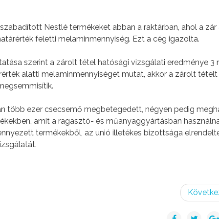
zabadított Nestlé termékeket abban a raktárban, ahol a zár 
határérték feletti melaminmennyiség. Ezt a cég igazolta.
atása szerint a zárolt tétel hatósági vizsgálati eredménye 3
érték alatti melaminmennyiséget mutat, akkor a zárolt tételt
 megsemmisítik.
ban több ezer csecsemő megbetegedett, négyen pedig megha
ermékekben, amit a ragasztó- és műanyaggyártásban használna
ennyezett termékekből, az unió illetékes bizottsága elrendelt
izsgálatát.
Követke