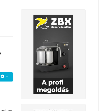
é
ggetlen