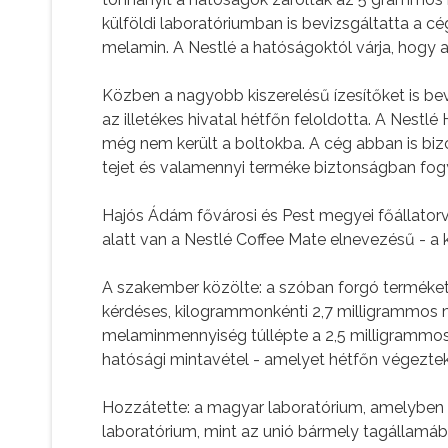
külföldi laboratóriumban is bevizsgáltatta a c
melamin. A Nestlé a hatóságoktól várja, hogy a
Közben a nagyobb kiszerelésű ízesítőket is be
az illetékes hivatal hétfőn feloldotta. A Nestl
még nem került a boltokba. A cég abban is bi
tejet és valamennyi terméke biztonságban fog
Hajós Ádám fővárosi és Pest megyei főállatorvo
alatt van a Nestlé Coffee Mate elnevezésű - 
A szakember közölte: a szóban forgó terméket 
kérdéses, kilogrammonkénti 2,7 milligrammos
melaminmennyiség túllépte a 2,5 milligrammos
hatósági mintavétel - amelyet hétfőn végezte
Hozzátette: a magyar laboratórium, amelyben a
laboratórium, mint az unió bármely tagállamába