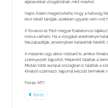
eljárásokkal vizsgálódnak, mint máshol.
Hajós Ádám megerősítette, hogy a hatóság fels
lévő tételt tárolják, ezekben ugyanis nem volt 
A fővárosi és Pest megyei főállatorvos tájékozt
múlva várható. Ha a vizsgálat eredménye határ
felszabadítják, amennyiben határérték felettit,
A melamin-ügy akkor robbant ki, amikor Kíná
szennyezett tejportól. Melamint találtak a t
Miután több európai országban is találtak a sz
Kínából származó, tejporral készült termékek v
Forrás: MTI
Előző