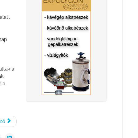
alatt
 nap
ltak a
k.
e a
ző