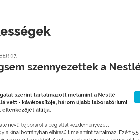
kességek
BER 07.
gsem szennyezettek a Nestl
sgálat szerint tartalmazott melamint a Nestlé -
lá vett - kávéízesítője, három újabb laboratóriumi
ellenkezőjét állítja.
ate nevű tejporáról a cég által kezdeményezett
y a kínai botrányban elhíresült melamint tartalmaz. Ezért 5,5
 kiszerelésű termékből. Azóta azonban három, egymástól fü