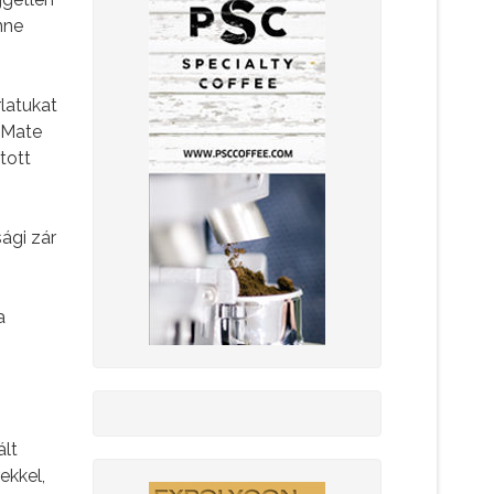
nne
latukat
e Mate
tott
ági zár
a
ált
ekkel,