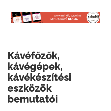
Kávéfőzők,
kávégépek,
kávékészítési
eszközök
bemutatói