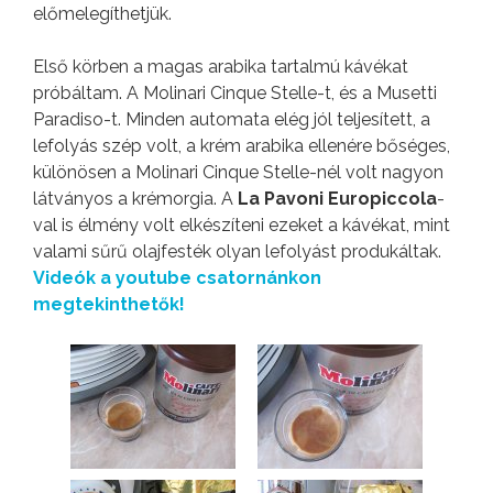
előmelegíthetjük.
Első körben a magas arabika tartalmú kávékat
próbáltam. A Molinari Cinque Stelle-t, és a Musetti
Paradiso-t. Minden automata elég jól teljesített, a
lefolyás szép volt, a krém arabika ellenére bőséges,
különösen a Molinari Cinque Stelle-nél volt nagyon
látványos a krémorgia. A
La Pavoni Europiccola
-
val is élmény volt elkészíteni ezeket a kávékat, mint
valami sűrű olajfesték olyan lefolyást produkáltak.
Videók a youtube csatornánkon
megtekinthetők!