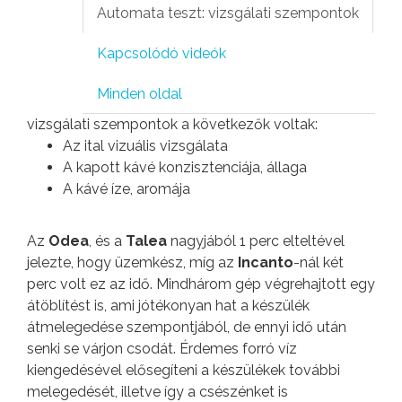
Automata teszt: vizsgálati szempontok
Kapcsolódó videók
Minden oldal
vizsgálati szempontok a következők voltak:
Az ital vizuális vizsgálata
A kapott kávé konzisztenciája, állaga
A kávé íze, aromája
Az
Odea
, és a
Talea
nagyjából 1 perc elteltével
jelezte, hogy üzemkész, míg az
Incanto
-nál két
perc volt ez az idő. Mindhárom gép végrehajtott egy
átöblítést is, ami jótékonyan hat a készülék
átmelegedése szempontjából, de ennyi idő után
senki se várjon csodát. Érdemes forró víz
kiengedésével elősegíteni a készülékek további
melegedését, illetve így a csészénket is