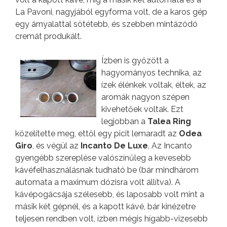
La Pavoni, nagyjából egyforma volt, de a karos gép
egy árnyalattal sötétebb, és szebben mintázódó
cremát produkált.
Ízben is győzött a
hagyományos technika, az
ízek élénkek voltak, éltek, az
aromák nagyon szépen
kivehetőek voltak. Ezt
legjobban a
Talea Ring
közelítette meg, ettől egy picit lemaradt az
Odea
Giro
, és végül az
Incanto De Luxe
. Az Incanto
gyengébb szereplése valószínűleg a kevesebb
kávéfelhasználásnak tudható be (bár mindhárom
automata a maximum dózisra volt állítva). A
kávépogácsája szélesebb, és laposabb volt mint a
másik két gépnél, és a kapott kávé, bár kinézetre
teljesen rendben volt, ízben mégis hígabb-vizesebb