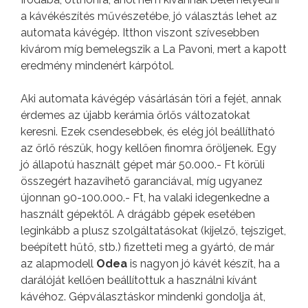
a kávékészítés művészetébe, jó választás lehet az
automata kávégép. Itthon viszont szívesebben
kivárom míg bemelegszik a La Pavoni, mert a kapott
eredmény mindenért kárpótol.
Aki automata kávégép vásárlásán töri a fejét, annak
érdemes az újabb kerámia őrlős változatokat
keresni. Ezek csendesebbek, és elég jól beállítható
az őrlő részük, hogy kellően finomra őröljenek. Egy
jó állapotú használt gépet már 50.000.- Ft körüli
összegért hazavihető garanciával, míg ugyanez
újonnan 90-100.000.- Ft, ha valaki idegenkedne a
használt gépektől. A drágább gépek esetében
leginkább a plusz szolgáltatásokat (kijelző, tejsziget,
beépített hűtő, stb.) fizetteti meg a gyártó, de már
az alapmodell
Odea
is nagyon jó kávét készít, ha a
darálóját kellően beállítottuk a használni kívánt
kávéhoz. Gépválasztáskor mindenki gondolja át,