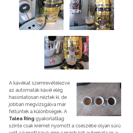
A kávékat szemrevételezve
az automaták kávéi elég
hasonlatosan néztek ki, de
jobban megvizsgálva már
feltűntek a különbségek. A
Talea Ring
gyakorlatilag
szinte csak krémet nyomott a csészébe olyan sűrű
volt a kapott kávé, míg a másik két automata és a