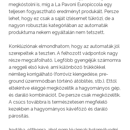
megkóstolni is, míg a La Pavoni Europiccola egy
teljesen fogyasztható eredményt produkált. Persze
lehet, hogy ez csak a saját ízlésemet tükrözi, de a
nagyon robusztás kategóriában az automaták
produktuma nekem egyáltalán nem tetszett.
Konklúziónak elmondhatom, hogy az automaták jól
szerepeltek a teszten. A felhozott vádpontok nagy
része megcáfolható. Legfőbb gyengéjük számomra
a reggeli első kávé, ami különböző trükkökkel
némileg korrigálható (forróvíz kiengedése, pre-
ground üzemmódban történő átöblítés, stb.). Ettől
eltekintve eléggé megközelítik a hagyományos gép,
és daráló kombinációt. De persze csak megközelítik.
A csúcs továbbra is természetesen megfelelő
kezekben a hagyományos kávéfőző és daráló
párosítás.
Irodába, otthonra, ahol nem kívánnak belemélyedni