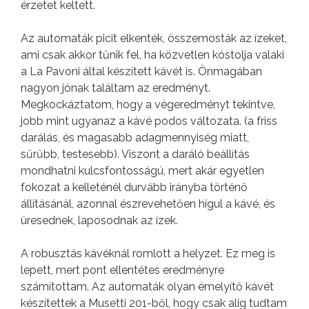
érzetet keltett.
Az automaták picit elkenték, összemosták az ízeket,
ami csak akkor tűnik fel, ha közvetlen kóstolja valaki
a La Pavoni által készített kávét is. Önmagában
nagyon jónak találtam az eredményt.
Megkockáztatom, hogy a végeredményt tekintve,
jobb mint ugyanaz a kávé podos változata. (a friss
darálás, és magasabb adagmennyiség miatt,
sűrűbb, testesebb). Viszont a daráló beállítás
mondhatni kulcsfontosságú, mert akár egyetlen
fokozat a kelleténél durvább irányba történő
állításánál, azonnal észrevehetően hígul a kávé, és
üresednek, laposodnak az ízek.
A robusztás kávéknál romlott a helyzet. Ez meg is
lepett, mert pont ellentétes eredményre
számítottam. Az automaták olyan émelyítő kávét
készítettek a Musetti 201-ből, hogy csak alig tudtam