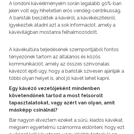
A londoni kávéélményeim során legalább 90%-ban
jelen volt egy hihetetlen erős vendég-centrikusság.
A baristák beszéltek a kávéról, a kávékészítésről,
igyekeztek átadni azt a sok információt, amely a
kávévilágban mostanra felhalmozódott.
A kávékultúra terjedésének szempontjából fontos
tényezőnek tartom az általános és közös
kommunikációt, amely az összes színvonalas
kávézót építi úgy, hogy a baristák szívesen ajánlják a
többi olyan helyet is, ahol jó kávét lehet kapni.
Egy kávézó vezetőjeként mindenben
követendőnek tartod a most felsorolt
tapasztalatokat, vagy azért van olyan, amit
másképp csinálnál?
Bár nagyon élveztem ezeket a sűrű, kiadós kávékat,
mégsem egyértelmű számomra eldönteni, hogy ezt