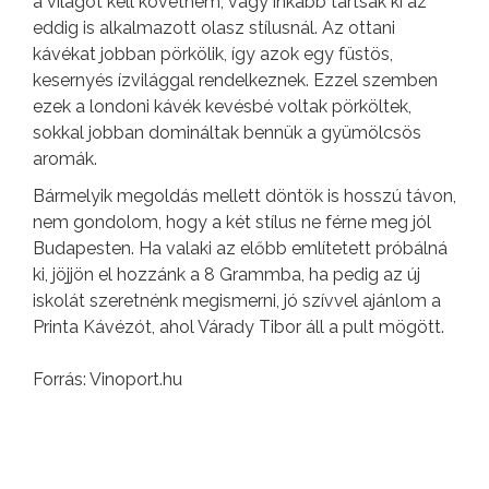
a világot kell követnem, vagy inkább tartsak ki az
eddig is alkalmazott olasz stílusnál. Az ottani
kávékat jobban pörkölik, így azok egy füstös,
kesernyés ízvilággal rendelkeznek. Ezzel szemben
ezek a londoni kávék kevésbé voltak pörköltek,
sokkal jobban domináltak bennük a gyümölcsös
aromák.
Bármelyik megoldás mellett döntök is hosszú távon,
nem gondolom, hogy a két stílus ne férne meg jól
Budapesten. Ha valaki az előbb említetett próbálná
ki, jöjjön el hozzánk a 8 Grammba, ha pedig az új
iskolát szeretnénk megismerni, jó szívvel ajánlom a
Printa Kávézót, ahol Várady Tibor áll a pult mögött.
Forrás: Vinoport.hu