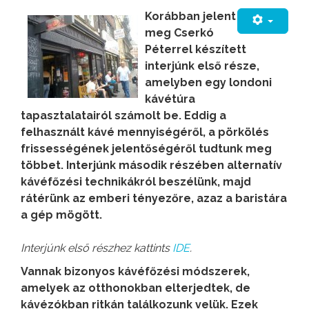
Korábban jelent
meg Cserkó
Péterrel készített
interjúnk első része,
amelyben egy londoni
kávétúra
tapasztalatairól számolt be. Eddig a
felhasznált kávé mennyiségéről, a pörkölés
frissességének jelentőségéről tudtunk meg
többet. Interjúnk második részében alternatív
kávéfőzési technikákról beszélünk, majd
rátérünk az emberi tényezőre, azaz a baristára
a gép mögött.
Interjúnk első részhez kattints
IDE
.
Vannak bizonyos kávéfőzési módszerek,
amelyek az otthonokban elterjedtek, de
kávézókban ritkán találkozunk velük. Ezek