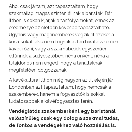
Ahol csak jártam, azt tapasztaltam, hogy
szakmailag magas szinten állnak a baristák. Bár
itthon is sokan kijárják a tanfolyamokat, ennek az
eredménye az életben kevésbé tapasztalható.
Ugyanis vagy magánemberek végzik el ezeket a
kurzusokat, akik nem fognak aztán hivatásszerűen
kávét főzni, vagy a szakmabeliek egyszerűen
eltűnnek a süllyesztőben, néha önként, néha a
tulajdonos nem engedi, hogy a tanultaknak
megfelelően dolgozzanak.
A kávékultúra itthon még nagyon az út elején jár,
Londonban azt tapasztaltam, hogy nemcsak a
szakemberek, hanem a fogyasztók is sokkal
tudatosabbak a kávéfogyasztás terén.
Vendéglátós szakemberként egy baristánál
valószínűleg csak egy dolog a szakmai tudás,
de fontos a vendégekhez való hozzáállás is.