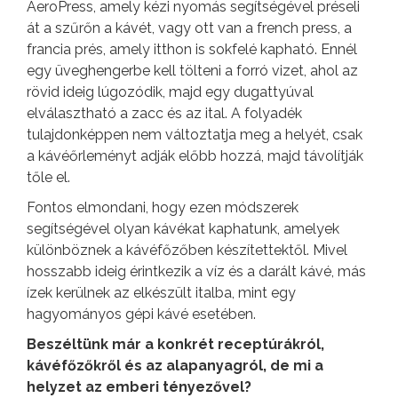
AeroPress, amely kézi nyomás segítségével préseli
át a szűrőn a kávét, vagy ott van a french press, a
francia prés, amely itthon is sokfelé kapható. Ennél
egy üveghengerbe kell tölteni a forró vizet, ahol az
rövid ideig lúgozódik, majd egy dugattyúval
elválasztható a zacc és az ital. A folyadék
tulajdonképpen nem változtatja meg a helyét, csak
a kávéőrleményt adják előbb hozzá, majd távolítják
tőle el.
Fontos elmondani, hogy ezen módszerek
segítségével olyan kávékat kaphatunk, amelyek
különböznek a kávéfőzőben készítettektől. Mivel
hosszabb ideig érintkezik a víz és a darált kávé, más
ízek kerülnek az elkészült italba, mint egy
hagyományos gépi kávé esetében.
Beszéltünk már a konkrét receptúrákról,
kávéfőzőkről és az alapanyagról, de mi a
helyzet az emberi tényezővel?