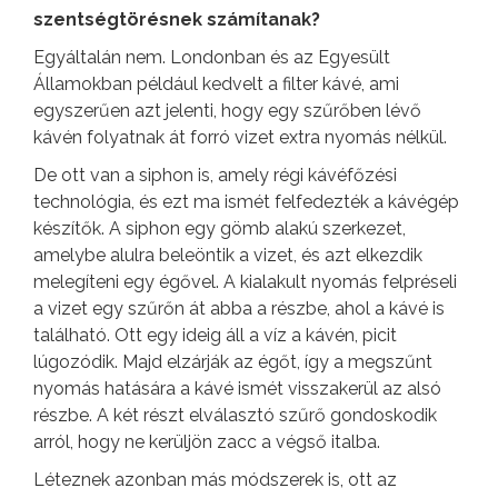
szentségtörésnek számítanak?
Egyáltalán nem. Londonban és az Egyesült
Államokban például kedvelt a filter kávé, ami
egyszerűen azt jelenti, hogy egy szűrőben lévő
kávén folyatnak át forró vizet extra nyomás nélkül.
De ott van a siphon is, amely régi kávéfőzési
technológia, és ezt ma ismét felfedezték a kávégép
készítők. A siphon egy gömb alakú szerkezet,
amelybe alulra beleöntik a vizet, és azt elkezdik
melegíteni egy égővel. A kialakult nyomás felpréseli
a vizet egy szűrőn át abba a részbe, ahol a kávé is
található. Ott egy ideig áll a víz a kávén, picit
lúgozódik. Majd elzárják az égőt, így a megszűnt
nyomás hatására a kávé ismét visszakerül az alsó
részbe. A két részt elválasztó szűrő gondoskodik
arról, hogy ne kerüljön zacc a végső italba.
Léteznek azonban más módszerek is, ott az