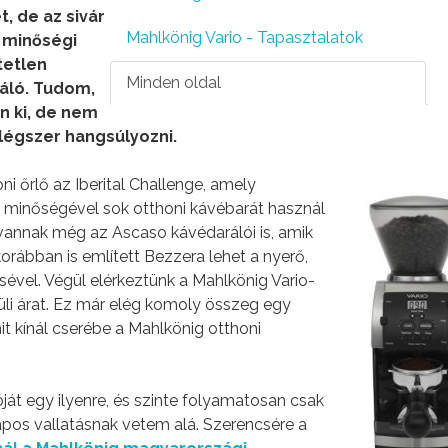
t, de az sivár
Mahlkönig Vario - Tapasztalatok
a minőségi
tetlen
Minden oldal
ráló. Tudom,
ön ki, de nem
elégszer hangsúlyozni.
i őrlő az Iberital Challenge, amely
ó minőségével sok otthoni kávébarát használ
annak még az Ascaso kávédarálói is, amik
orábban is említett Bezzera lehet a nyerő,
vel. Végül elérkeztünk a Mahlkönig Vario-
rüli árat. Ez már elég komoly összeg egy
it kínál cserébe a Mahlkönig otthoni
ját egy ilyenre, és szinte folyamatosan csak
lapos vallatásnak vetem alá. Szerencsére a