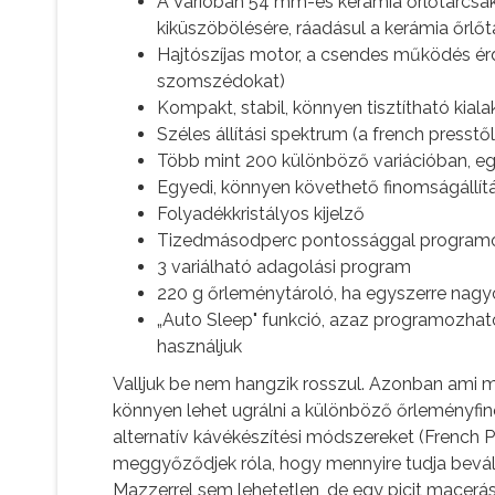
A Varióban 54 mm-es kerámia őrlőtárcsá
kiküszöbölésére, ráadásul a kerámia őrlő
Hajtószíjas motor, a csendes működés ér
szomszédokat)
Kompakt, stabil, könnyen tisztítható kiala
Széles állítási spektrum (a french presstő
Több mint 200 különböző variációban, e
Egyedi, könnyen követhető finomságállítá
Folyadékkristályos kijelző
Tizedmásodperc pontossággal programo
3 variálható adagolási program
220 g őrleménytároló, ha egyszerre nagy
„Auto Sleep" funkció, azaz programozhat
használjuk
Valljuk be nem hangzik rosszul. Azonban ami m
könnyen lehet ugrálni a különböző őrleményf
alternatív kávékészítési módszereket (French Pre
meggyőződjek róla, hogy mennyire tudja bevált
Mazzerrel sem lehetetlen, de egy picit macerá