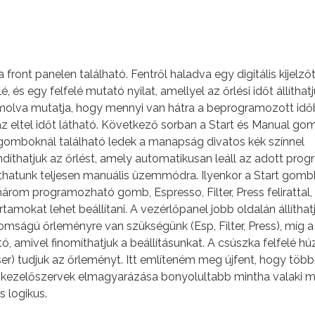
front panelen található. Fentről haladva egy digitális kijelző
lé, és egy felfelé mutató nyilat, amellyel az őrlési időt állíthat
ámolva mutatja, hogy mennyi van hátra a beprogramozott idő
 eltel időt látható. Következő sorban a Start és Manual go
 gomboknál található ledek a manapság divatos kék színnel
ndíthatjuk az őrlést, amely automatikusan leáll az adott pro
hatunk teljesen manuális üzemmódra. Ilyenkor a Start gomb
a három programozható gomb, Espresso, Filter, Press felirattal,
amokat lehet beállítani. A vezérlőpanel jobb oldalán állíthat
mságú őrleményre van szükségünk (Esp, Filter, Press), míg a
tó, amivel finomíthatjuk a beállításunkat. A csúszka felfelé h
arser) tudjuk az őrleményt. Itt említeném meg újfent, hogy töb
 A kezelőszervek elmagyarázása bonyolultabb mintha valaki 
 logikus.