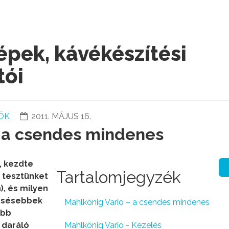
pek, kávékészítési
tói
ÓK
2011. MÁJUS 16.
– a csendes mindenes
, kezdte
Tartalomjegyzék
 tesztünket
), és milyen
ncsésebbek
Mahlkönig Vario – a csendes mindenes
óbb
 daráló
Mahlkönig Vario - Kezelés