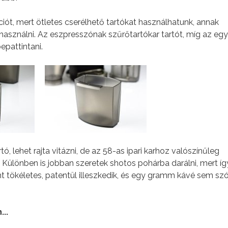
iót, mert ötletes cserélhető tartókat használhatunk, annak
asználni. Az eszpresszónak szűrőtartókar tartót, míg az eg
pattintani.
ó, lehet rajta vitázni, de az 58-as ipari karhoz valószínűleg
. Különben is jobban szeretek shotos pohárba darálni, mert í
 tökéletes, patentül illeszkedik, és egy gramm kávé sem szó
..