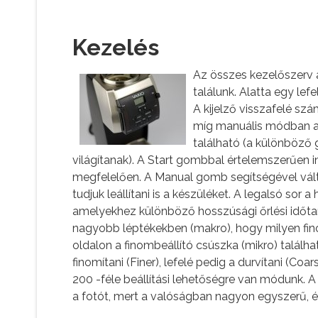
Kezelés
Az összes kezelőszerv a 
találunk. Alatta egy lefe
A kijelző visszafelé sz
míg manuális módban az
található (a különböző
világítanak). A Start gombbal értelemszerűen i
megfelelően. A Manual gomb segítségével vált
tudjuk leállítani is a készüléket. A legalsó sor 
amelyekhez különböző hosszúsági őrlési időtart
nagyobb léptékekben (makro), hogy milyen fino
oldalon a finombeállító csúszka (mikro) találha
finomítani (Finer), lefelé pedig a durvítani (Co
200 -féle beállítási lehetőségre van módunk.
a fotót, mert a valóságban nagyon egyszerű, és