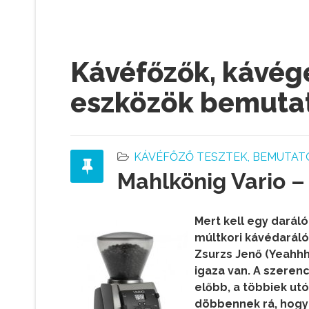
Kávéfőzők, kávégé
eszközök bemuta
KÁVÉFŐZŐ TESZTEK, BEMUTAT
Mahlkönig Vario 
Mert kell egy daráló
múltkori kávédaráló
Zsurzs Jenő (Yeahhh
igaza van. A szere
előbb, a többiek ut
döbbennek rá, hogy