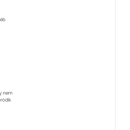
yéb
gy nem
ródik