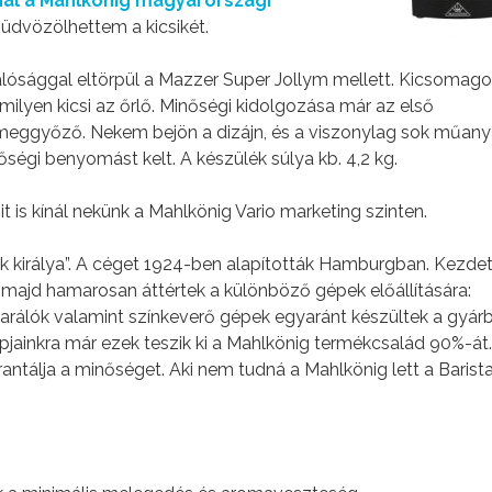
nál a Mahlkönig magyarországi
üdvözölhettem a kicsikét.
valósággal eltörpül a Mazzer Super Jollym mellett. Kicsomago
ilyen kicsi az őrlő. Minőségi kidolgozása már az első
meggyőző. Nekem bejön a dizájn, és a viszonylag sok műan
őségi benyomást kelt. A készülék súlya kb. 4,2 kg.
t is kínál nekünk a Mahlkönig Vario marketing szinten.
 királya”. A céget 1924-ben alapították Hamburgban. Kezde
majd hamarosan áttértek a különböző gépek előállítására:
darálók valamint színkeverő gépek egyaránt készültek a gyár
apjainkra már ezek teszik ki a Mahlkönig termékcsalád 90%-át
antálja a minőséget. Aki nem tudná a Mahlkönig lett a Barist