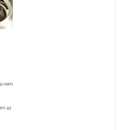
ha nem
lem az