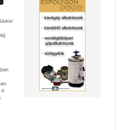
láskor
yag
tben
ban.
. A
a