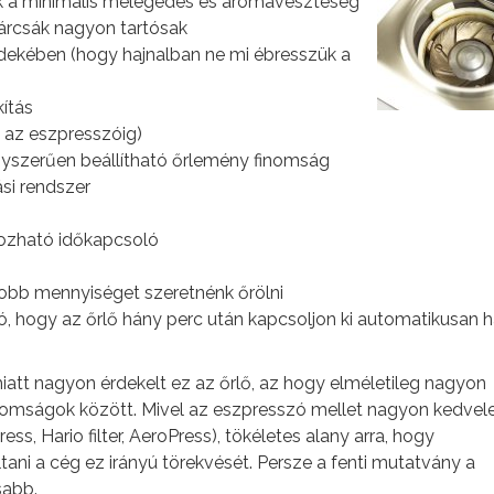
k a minimális melegedés és aromaveszteség
tárcsák nagyon tartósak
dekében (hogy hajnalban ne mi ébresszük a
kítás
l az eszpresszóig)
gyszerűen beállítható őrlemény finomság
si rendszer
zható időkapcsoló
obb mennyiséget szeretnénk őrölni
ó, hogy az őrlő hány perc után kapcsoljon ki automatikusan 
iatt nagyon érdekelt ez az őrlő, az hogy elméletileg nagyon
inomságok között. Mivel az eszpresszó mellet nagyon kedve
ss, Hario filter, AeroPress), tökéletes alany arra, hogy
ani a cég ez irányú törekvését. Persze a fenti mutatvány a
sabb.