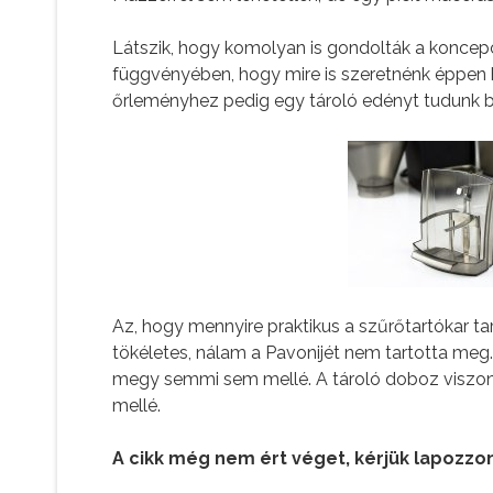
Látszik, hogy komolyan is gondolták a koncepc
függvényében, hogy mire is szeretnénk éppen h
őrleményhez pedig egy tároló edényt tudunk be
Az, hogy mennyire praktikus a szűrőtartókar tart
tökéletes, nálam a Pavonijét nem tartotta meg
megy semmi sem mellé. A tároló doboz viszont
mellé.
A cikk még nem ért véget, kérjük lapozzon.