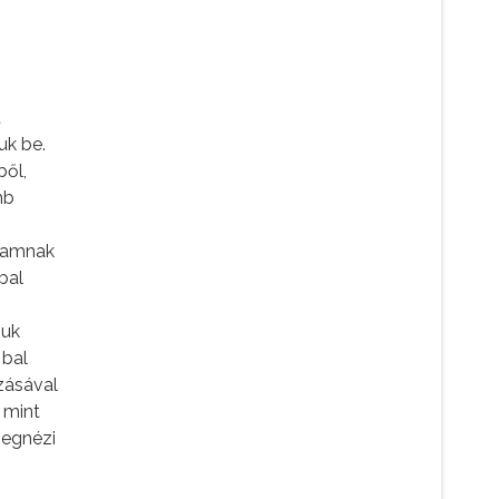
t
juk be.
ből,
mb
gramnak
bal
juk
 bal
úzásával
b mint
megnézi