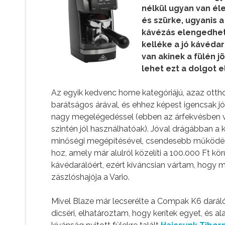
nélkül ugyan van éle
és szürke, ugyanis 
kávézás elengedhe
kelléke a jó kávéda
van akinek a fülén j
lehet ezt a dolgot 
Az egyik kedvenc home kategóriájú, azaz otthon
barátságos árával, és ehhez képest igencsak j
nagy megelégedéssel (ebben az árfekvésben v
szintén jól használhatóak). Jóval drágábban a k
minőségi megépítésével, csendesebb működésé
hoz, amely már alulról közelíti a 100.000 Ft kö
kávédarálóért, ezért kíváncsian vártam, hogy m
zászlóshajója a Vario.
Mivel Blaze már lecserélte a Compak K6 daráló
dicséri, elhatároztam, hogy kerítek egyet, és a