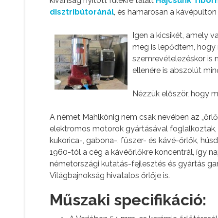
kívánság nyitott fülekre talált
Hajcsunk Tibor
disztribútoránál
, és hamarosan a kávépulton 
Igen a kicsikét, amely 
meg is lepődtem, hogy m
szemrevételezéskor is 
ellenére is abszolút min
Nézzük először, hogy mi
A német Mahlkönig nem csak nevében az „őrlők
elektromos motorok gyártásával foglalkoztak, 
kukorica-, gabona-, fűszer- és kávé-őrlők, hús
1960-tól a cég a kávéőrlőkre koncentrál, így n
németországi kutatás-fejlesztés és gyártás gar
Világbajnokság hivatalos őrlője is.
Műszaki specifikáció: