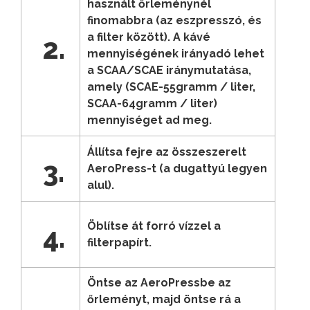
használt őrleménynél
finomabbra (az eszpresszó, és
a filter között). A kávé
2.
mennyiségének irányadó lehet
a SCAA/SCAE iránymutatása,
amely (SCAE-55gramm / liter,
SCAA-64gramm / liter)
mennyiséget ad meg.
Állítsa fejre az összeszerelt
3.
AeroPress-t (a dugattyú legyen
alul).
Öblítse át forró vízzel a
4.
filterpapírt.
Öntse az AeroPressbe az
őrleményt, majd öntse rá a