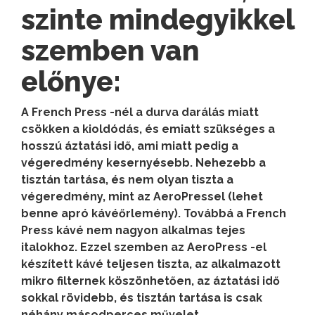
szinte mindegyikkel
szemben van
előnye:
A French Press -nél a durva darálás miatt
csökken a kioldódás, és emiatt szükséges a
hosszú áztatási idő, ami miatt pedig a
végeredmény kesernyésebb. Nehezebb a
tisztán tartása, és nem olyan tiszta a
végeredmény, mint az AeroPressel (lehet
benne apró kávéőrlemény). Továbbá a French
Press kávé nem nagyon alkalmas tejes
italokhoz. Ezzel szemben az AeroPress -el
készített kávé teljesen tiszta, az alkalmazott
mikro filternek köszönhetően, az áztatási idő
sokkal rövidebb, és tisztán tartása is csak
néhány másodperces művelet.