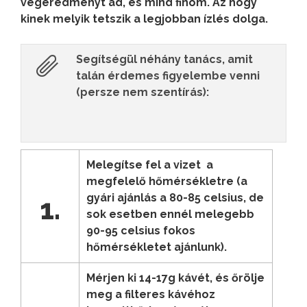
végeredményt ad, és mind finom. Az hogy
kinek melyik tetszik a legjobban ízlés dolga.
Segítségül néhány tanács, amit
talán érdemes figyelembe venni
(persze nem szentírás):
Melegítse fel a vizet a
megfelelő hőmérsékletre (a
gyári ajánlás a 80-85 celsius, de
1.
sok esetben ennél melegebb
90-95 celsius fokos
hőmérsékletet ajánlunk).
Mérjen ki 14-17g kávét, és őrölje
meg a filteres kávéhoz