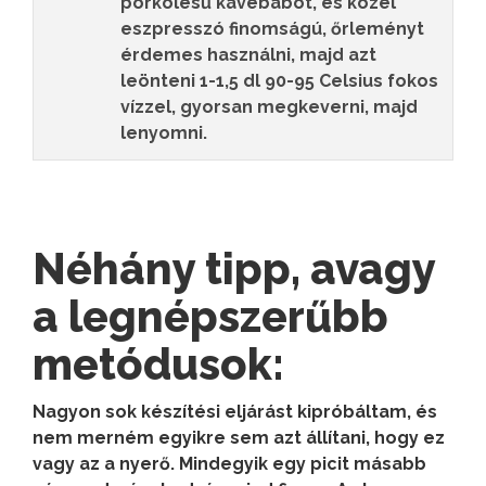
pörkölésű kávébabot, és közel
eszpresszó finomságú, őrleményt
érdemes használni, majd azt
leönteni 1-1,5 dl 90-95 Celsius fokos
vízzel, gyorsan megkeverni, majd
lenyomni.
Néhány tipp, avagy
a legnépszerűbb
metódusok:
Nagyon sok készítési eljárást kipróbáltam, és
nem merném egyikre sem azt állítani, hogy ez
vagy az a nyerő. Mindegyik egy picit másabb