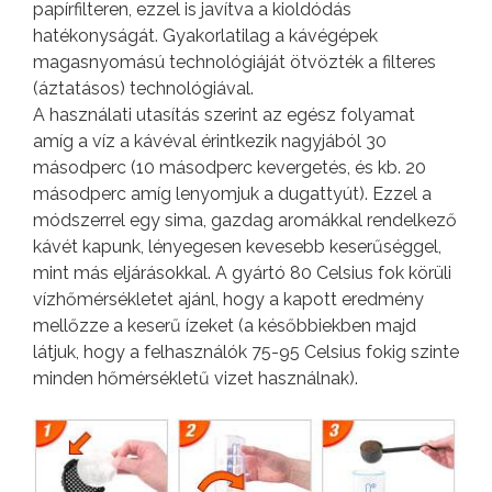
papírfilteren, ezzel is javítva a kioldódás
hatékonyságát. Gyakorlatilag a kávégépek
magasnyomású technológiáját ötvözték a filteres
(áztatásos) technológiával.
A használati utasítás szerint az egész folyamat
amíg a víz a kávéval érintkezik nagyjából 30
másodperc (10 másodperc kevergetés, és kb. 20
másodperc amíg lenyomjuk a dugattyút). Ezzel a
módszerrel egy sima, gazdag aromákkal rendelkező
kávét kapunk, lényegesen kevesebb keserűséggel,
mint más eljárásokkal. A gyártó 80 Celsius fok körüli
vízhőmérsékletet ajánl, hogy a kapott eredmény
mellőzze a keserű ízeket (a későbbiekben majd
látjuk, hogy a felhasználók 75-95 Celsius fokig szinte
minden hőmérsékletű vizet használnak).