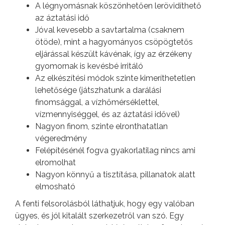
A légnyomásnak köszönhetően lerövidíthető
az áztatási idő
Jóval kevesebb a savtartalma (csaknem
ötöde), mint a hagyományos csöpögtetős
eljárással készült kávénak, így az érzékeny
gyomornak is kevésbé irritáló
Az elkészítési módok szinte kimeríthetetlen
lehetősége (játszhatunk a darálási
finomsággal, a vízhőmérséklettel,
vízmennyiséggel, és az áztatási idővel)
Nagyon finom, szinte elronthatatlan
végeredmény
Felépítésénél fogva gyakorlatilag nincs ami
elromolhat
Nagyon könnyű a tisztítása, pillanatok alatt
elmosható
A fenti felsorolásból láthatjuk, hogy egy valóban
ügyes, és jól kitalált szerkezetről van szó. Egy