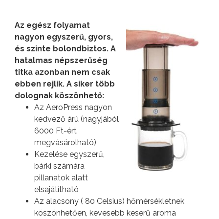
Az egész folyamat
nagyon egyszerű, gyors,
és szinte bolondbiztos. A
hatalmas népszerűség
titka azonban nem csak
ebben rejlik. A siker több
dolognak köszönhető:
Az AeroPress nagyon
kedvező árú (nagyjából
6000 Ft-ért
megvásárolható)
Kezelése egyszerű,
bárki számára
pillanatok alatt
elsajátítható
Az alacsony ( 80 Celsius) hőmérsékletnek
köszönhetően, kevesebb keserű aroma