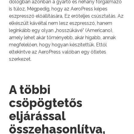
dologban azonban a gyártó és néhány forgalmazó
is túloz. Mégpedig, hogy az AeroPress képes
eszpresszó előállítására. Ez erőteljes csúsztatás. Az
elkészült kávéital nem lesz eszpresszó, hanem
leginkább egy olyan „hosszúkávé” (Americano),
amely lehet akár töményebb, akár hígabb, annak
megfelelően, hogy hogyan készítettük. Ettől
eltekintve az AeroPress valóban egy ötletes
szerkezet.
A többi
csöpögtetős
eljárással
összehasonlítva,