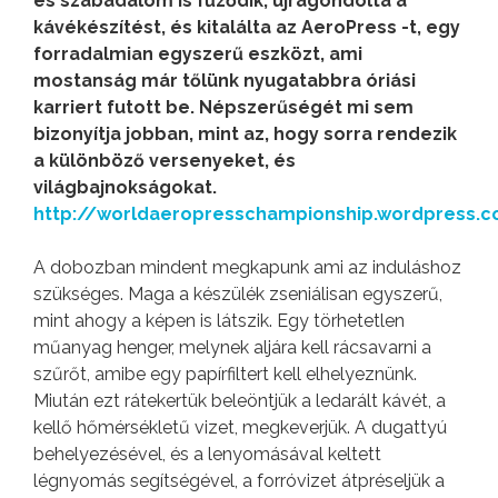
és szabadalom is fűződik, újragondolta a
kávékészítést, és kitalálta az AeroPress -t, egy
forradalmian egyszerű eszközt, ami
mostanság már tőlünk nyugatabbra óriási
karriert futott be. Népszerűségét mi sem
bizonyítja jobban, mint az, hogy sorra rendezik
a különböző versenyeket, és
világbajnokságokat.
http://worldaeropresschampionship.wordpress.
A dobozban mindent megkapunk ami az induláshoz
szükséges. Maga a készülék zseniálisan egyszerű,
mint ahogy a képen is látszik. Egy törhetetlen
műanyag henger, melynek aljára kell rácsavarni a
szűrőt, amibe egy papírfiltert kell elhelyeznünk.
Miután ezt rátekertük beleöntjük a ledarált kávét, a
kellő hőmérsékletű vizet, megkeverjük. A dugattyú
behelyezésével, és a lenyomásával keltett
légnyomás segítségével, a forróvizet átpréseljük a