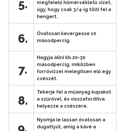
5.
megfelelő hőmérsékletű vizet,
úgy, hogy csak 3/4-ig tölti fel a
hengert.
Óvatosan kevergesse 10
6.
másodpercig.
Hagyja állni kb.20-30
másodpercig, miközben
7.
forróvízzel melegítsen elő egy
csészét.
Tekerje fel a műanyag kupakot
8.
a szűrővel, és visszafordítva
helyezze a csészére.
Nyomja le lassan óvatosan a
9.
dugattyút, amíg a kávé a