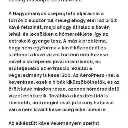
A Hagyományos csepegtető eljárásnál a
forróvíz először túl meleg ahogy eléri az őrölt
kávé felszínét, majd ahogy áthalad a kávén
lehűl, és lecsökken a hőmérséklete, így az
extrakció gyenge lesz. A másik probléma,
hogy nem egyforma a kávé közepénél és
szélénél a kávé vízzel történő érintkezése,
mivel a közepénél jóval intenzívebb, és
erőteljesebb az extrakció, ezáltal a
végeredmény is keserűbb. Az AeroPress -nél a
keveréssel ezek a hibák kiküszöbölhetők, és az
őrölt kávé minden része, azonos hőmérsékletű
vízzel érintkezik. Továbbá a készítési idő is
rövidebb, ami megint csak jótékony hatással
van a nem kívánt keserűség elkerülésére.
Az elkészült kávé véleményem szerint