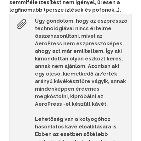
semmiféle ízesítést nem igényel, üresen a
legfinomabb (persze ízlések és pofonok...).
Úgy gondolom, hogy az eszpresszó
technológiával nincs értelme
összehasonlítani, mivel az
AeroPress nem eszpresszóképes,
ahogy azt már említettem. Így aki
kimondottan olyan eszközt keres,
annak nem ajánlom. Azonban aki
egy olcsó, kiemelkedő ár/érték
arányú kávékészítőre vágyik, annak
mindenképpen érdemes
megkóstolni, kipróbálni az
AeroPress -el készült kávét.
Lehetőség van a kotyogóhoz
hasonlatos kávé előállítására is.
Ebben az esetben sötétebb