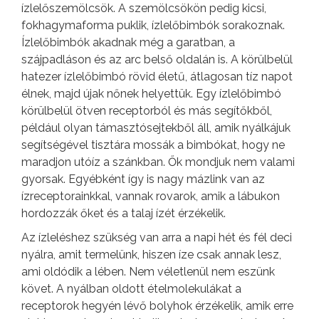
ízlelőszemölcsök. A szemölcsökön pedig kicsi,
fokhagymaforma puklik, ízlelőbimbók sorakoznak.
Ízlelőbimbók akadnak még a garatban, a
szájpadláson és az arc belső oldalán is. A körülbelül
hatezer ízlelőbimbó rövid életű, átlagosan tíz napot
élnek, majd újak nőnek helyettük. Egy ízlelőbimbó
körülbelül ötven receptorból és más segítőkből,
például olyan támasztósejtekből áll, amik nyálkájuk
segítségével tisztára mossák a bimbókat, hogy ne
maradjon utóíz a szánkban. Ők mondjuk nem valami
gyorsak. Egyébként így is nagy mázlink van az
ízreceptorainkkal, vannak rovarok, amik a lábukon
hordozzák őket és a talaj ízét érzékelik.
Az ízleléshez szükség van arra a napi hét és fél deci
nyálra, amit termelünk, hiszen íze csak annak lesz,
ami oldódik a lében. Nem véletlenül nem eszünk
követ. A nyálban oldott ételmolekulákat a
receptorok hegyén lévő bolyhok érzékelik, amik erre