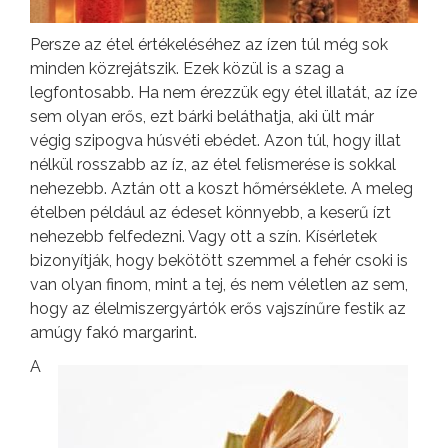
Persze az étel értékeléséhez az ízen túl még sok
minden közrejátszik. Ezek közül is a szag a
legfontosabb. Ha nem érezzük egy étel illatát, az íze
sem olyan erős, ezt bárki beláthatja, aki ült már
végig szipogva húsvéti ebédet. Azon túl, hogy illat
nélkül rosszabb az íz, az étel felismerése is sokkal
nehezebb. Aztán ott a koszt hőmérséklete. A meleg
ételben például az édeset könnyebb, a keserű ízt
nehezebb felfedezni. Vagy ott a szín. Kísérletek
bizonyítják, hogy bekötött szemmel a fehér csoki is
van olyan finom, mint a tej, és nem véletlen az sem,
hogy az élelmiszergyártók erős vajszínűre festik az
amúgy fakó margarint.
A