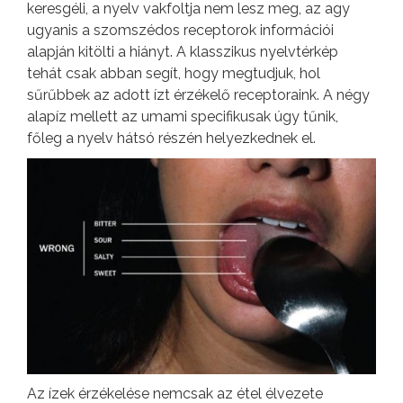
keresgéli, a nyelv vakfoltja nem lesz meg, az agy
ugyanis a szomszédos receptorok információi
alapján kitölti a hiányt. A klasszikus nyelvtérkép
tehát csak abban segít, hogy megtudjuk, hol
sűrűbbek az adott ízt érzékelő receptoraink. A négy
alapíz mellett az umami specifikusak úgy tűnik,
főleg a nyelv hátsó részén helyezkednek el.
Az ízek érzékelése nemcsak az étel élvezete