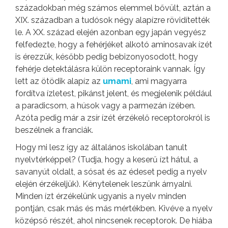
századokban még számos elemmel bővült, aztán a
XIX. században a tudósok négy alapízre rövidítették
le. A XX. század elején azonban egy japán vegyész
felfedezte, hogy a fehérjéket alkotó aminosavak ízét
is érezzük, később pedig bebizonyosodott, hogy
fehérje detektálásra külön receptoraink vannak. Így
lett az ötödik alapíz az
umami
, ami magyarra
fordítva ízletest, pikánst jelent, és megjelenik például
a paradicsom, a húsok vagy a parmezán ízében.
Azóta pedig már a zsír ízét érzékelő receptorokról is
beszélnek a franciák.
Hogy mi lesz így az általános iskolában tanult
nyelvtérképpel? (Tudja, hogy a keserű ízt hátul, a
savanyút oldalt, a sósat és az édeset pedig a nyelv
elején érzékeljük). Kénytelenek leszünk árnyalni.
Minden ízt érzékelünk ugyanis a nyelv minden
pontján, csak más és más mértékben. Kivéve a nyelv
középső részét, ahol nincsenek receptorok. De hiába