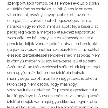
szempontjából fontos, de az emberi evolúció során
a túlélés fontos eszköze is volt. A sós íz értékes
vitaminokat, ásványi anyagokat rejtett, az édes
energiát, a savanyú lehetett egészséges, akár a
narancs vagy romlott, mint az állott tej, a keserű ízt
pedig leginkább a mérgező ételekhez kapcsoltuk.
Nem véletlen hát, hogy ízlelési képességeinket a
gének kódolják. Vannak például olyan emberek, akik
génjeiknek köszönhetően szuperízlelők, azaz sokkal
élesebb ízérzékeléssel rendelkeznek másokkal. Nem
is könnyű megenniük egy karakteres ízű ételt sem.
Azért az átlag ízérzékeléssel születettek képességei
sem egyformák, két ember ízlelőbimbóinak
mennyisége között akár tizennégyszeres is lehet a
különbség. Nem csoda, hogy máshogy
viszonyulunk az ételhez. Ez persze a géneken túl a
kor függvénye is. A csecsemőknek viszonylag kevés
ízlelőbimbójuk van, majd gyerekkorban egyre több
lesz, és körülbelül negyven felé fokozatosan fogyni