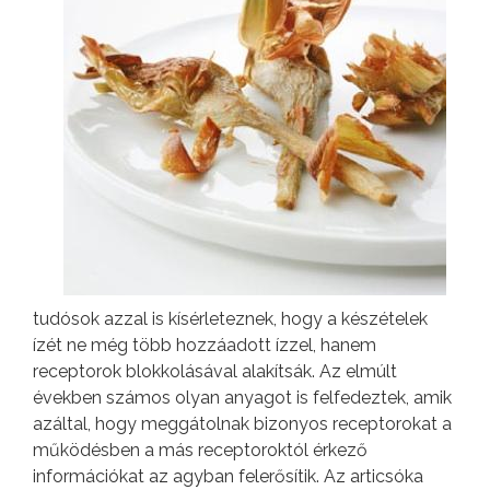
tudósok azzal is kísérleteznek, hogy a készételek
ízét ne még több hozzáadott ízzel, hanem
receptorok blokkolásával alakítsák. Az elmúlt
években számos olyan anyagot is felfedeztek, amik
azáltal, hogy meggátolnak bizonyos receptorokat a
működésben a más receptoroktól érkező
információkat az agyban felerősítik. Az articsóka