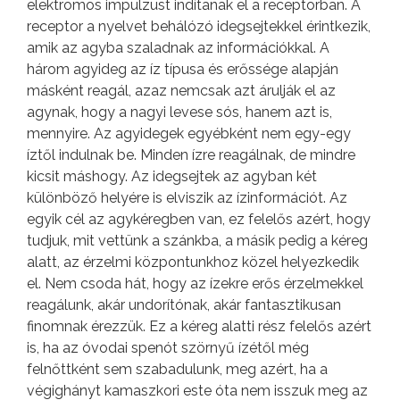
elektromos impulzust indítanak el a receptorban. A
receptor a nyelvet behálózó idegsejtekkel érintkezik,
amik az agyba szaladnak az információkkal. A
három agyideg az íz típusa és erőssége alapján
másként reagál, azaz nemcsak azt árulják el az
agynak, hogy a nagyi levese sós, hanem azt is,
mennyire. Az agyidegek egyébként nem egy-egy
íztől indulnak be. Minden ízre reagálnak, de mindre
kicsit máshogy. Az idegsejtek az agyban két
különböző helyére is elviszik az ízinformációt. Az
egyik cél az agykéregben van, ez felelős azért, hogy
tudjuk, mit vettünk a szánkba, a másik pedig a kéreg
alatt, az érzelmi központunkhoz közel helyezkedik
el. Nem csoda hát, hogy az ízekre erős érzelmekkel
reagálunk, akár undorítónak, akár fantasztikusan
finomnak érezzük. Ez a kéreg alatti rész felelős azért
is, ha az óvodai spenót szörnyű ízétől még
felnőttként sem szabadulunk, meg azért, ha a
végighányt kamaszkori este óta nem isszuk meg az