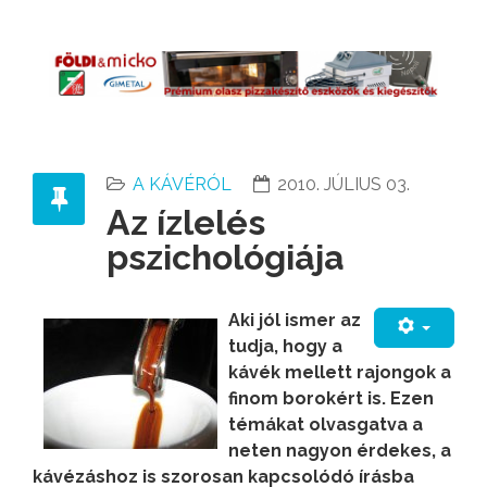
A KÁVÉRÓL
2010. JÚLIUS 03.
Az ízlelés
pszichológiája
Aki jól ismer az
tudja, hogy a
kávék mellett rajongok a
finom borokért is. Ezen
témákat olvasgatva a
neten nagyon érdekes, a
kávézáshoz is szorosan kapcsolódó írásba