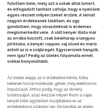
futottam bele, mely azt a sokak által ismert,
és elfogadott tanítást cáfolja, hogy a nyelvünk
egyes részein milyen ízeket érzünk. A témát
nagyon érdekesnek találtam, és úgy
gondoltam, hogy olvasóinknak is érdemes
megismerkedni vele. A sült kenyér illata már
az orrába kúszott, csak beleharap a langyos
pirítósba, a kenyér roppan, vaj olvad és máris
elönti az íz a szájüregét. Egyszerűnek hangzik,
nem igaz? Pedig az ízlelés folyamata ennél
sokkal bonyolultabb.
Az ízlelés alapja, az íz érzékelése kémia, fizika,
kellenek hozzá molekulák, gének, meg elektromos
impulzusok. Ahhoz pedig, hogy az élmény
tudatosuljon, azaz érezzük milyen finom a vajas
kenyér több agyterület összjátékára és az
emlékeinkre is szükség van. De kezdjük az elején.