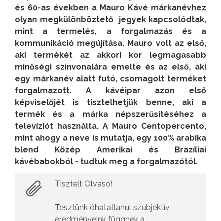
és 60-as években a Mauro Kávé márkanévhez
olyan megkülönböztető jegyek kapcsolódtak,
mint a termelés, a forgalmazás és a
kommunikáció megújítása. Mauro volt az első,
aki termékét az akkori kor legmagasabb
minőségi színvonalára emelte és az első, aki
egy márkanév alatt futó, csomagolt terméket
forgalmazott. A kávéipar azon első
képviselőjét is tisztelhetjük benne, aki a
termék és a márka népszerűsítéséhez a
televíziót használta.
A Mauro Centopercento,
mint ahogy a neve is mutatja, egy 100% arabika
blend Közép Amerikai és Brazíliai
kávébabokból - tudtuk meg a forgalmazótól.
Tisztelt Olvasó!
Tesztünk óhatatlanul szubjektív,
eredményeink függnek a