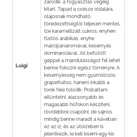
záródik, a fogyasztás végéig
kitart. Tapad a csésze oldalára,
olajosnak mondható,
töredezettségtől teljesen mentes.
Íze karamellizált cukros, enyhén
füstös arabikás, enyhe
marcipánaromával, kesernyés
dominanciával. Jól befűtött
géppel a mandulásságot fel lehet
Luigi
benne fokozni egész töményre. A
kesernyésség nem gyümölcsös
grapefruitos, hanem inkább a
tonik felé tolódik. Próbáltam
eltűntetni, alacsonyabb és
magasabb hőfokon készíteni,
rövidebbre csapolni, de sajnos
mindig benne maradt a kávéban
ez az íz, és az utóízében is
jelentkezik, le kell kísérni egy kis