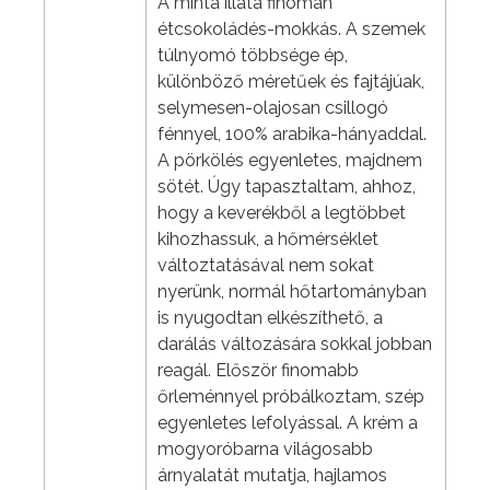
A minta illata finoman
étcsokoládés-mokkás. A szemek
túlnyomó többsége ép,
különböző méretűek és fajtájúak,
selymesen-olajosan csillogó
fénnyel, 100% arabika-hányaddal.
A pörkölés egyenletes, majdnem
sötét. Úgy tapasztaltam, ahhoz,
hogy a keverékből a legtöbbet
kihozhassuk, a hőmérséklet
változtatásával nem sokat
nyerünk, normál hőtartományban
is nyugodtan elkészíthető, a
darálás változására sokkal jobban
reagál. Először finomabb
őrleménnyel próbálkoztam, szép
egyenletes lefolyással. A krém a
mogyoróbarna világosabb
árnyalatát mutatja, hajlamos