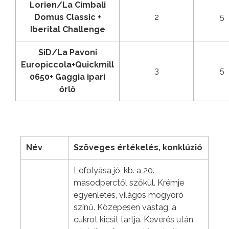
Lorien/La Cimbali
Domus Classic +
2
5
Iberital Challenge
SiD/La Pavoni
Europiccola+Quickmill
3
5
0650+ Gaggia ipari
őrlő
Név
Szöveges értékelés, konklúzió
Lefolyása jó, kb. a 20.
másodperctől szőkül. Krémje
egyenletes, világos mogyoró
színű. Közepesen vastag, a
cukrot kicsit tartja. Keverés után