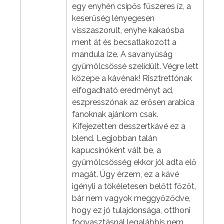
egy enyhén csípős fűszeres íz, a
keserűség lényegesen
visszaszorult, enyhe kakaósba
ment át és becsatlakozott a
mandula íze. A savanyúság
gyümölcsössé szelídült. Végre lett
közepe a kávénak! Risztrettónak
elfogadható eredményt ad,
eszpresszónak az erősen arabica
fanoknak ajánlom csak.
Kifejezetten desszertkávé ez a
blend. Legjobban talán
kapucsínóként vált be, a
gyümölcsösség ekkor jól adta elő
magát. Úgy érzem, ez a kávé
igényli a tökéletesen belőtt főzőt,
bár nem vagyok meggyőződve,
hogy ez jó tulajdonsága, otthoni
fogyasztásnál legalábbis nem.