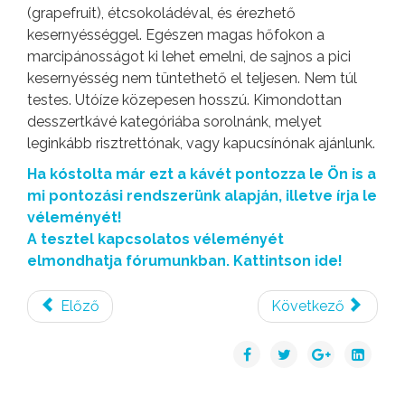
(grapefruit), étcsokoládéval, és érezhető
kesernyésséggel. Egészen magas hőfokon a
marcipánosságot ki lehet emelni, de sajnos a pici
kesernyésség nem tüntethető el teljesen. Nem túl
testes. Utóíze közepesen hosszú. Kimondottan
desszertkávé kategóriába sorolnánk, melyet
leginkább risztrettónak, vagy kapucsínónak ajánlunk.
Ha kóstolta már ezt a kávét pontozza le Ön is a
mi pontozási rendszerünk alapján, illetve írja le
véleményét!
A tesztel kapcsolatos véleményét
elmondhatja fórumunkban. Kattintson ide!
Előző
Következő