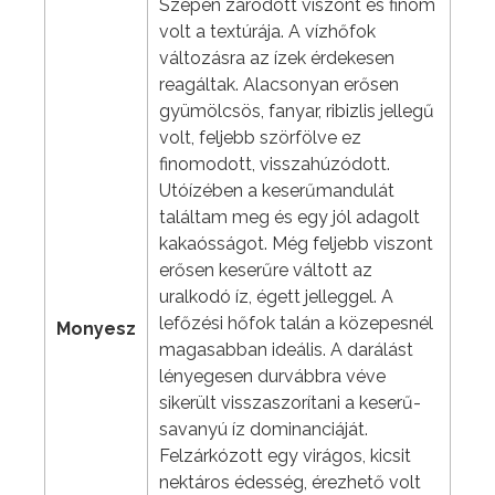
Szépen záródott viszont és finom
volt a textúrája. A vízhőfok
változásra az ízek érdekesen
reagáltak. Alacsonyan erősen
gyümölcsös, fanyar, ribizlis jellegű
volt, feljebb szörfölve ez
finomodott, visszahúzódott.
Utóízében a keserűmandulát
találtam meg és egy jól adagolt
kakaósságot. Még feljebb viszont
erősen keserűre váltott az
uralkodó íz, égett jelleggel. A
lefőzési hőfok talán a közepesnél
Monyesz
magasabban ideális. A darálást
lényegesen durvábbra véve
sikerült visszaszorítani a keserű-
savanyú íz dominanciáját.
Felzárkózott egy virágos, kicsit
nektáros édesség, érezhető volt