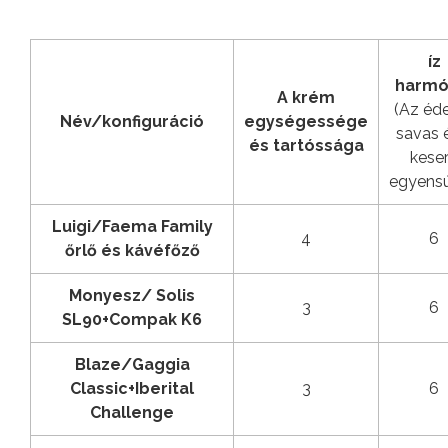
íz
harmó
A krém
(Az éde
Név/konfiguráció
egységessége
savas 
és tartóssága
kese
egyensú
Luigi/Faema Family
4
6
őrlő és kávéfőző
Monyesz/ Solis
3
6
SL90+Compak K6
Blaze/Gaggia
Classic+Iberital
3
6
Challenge