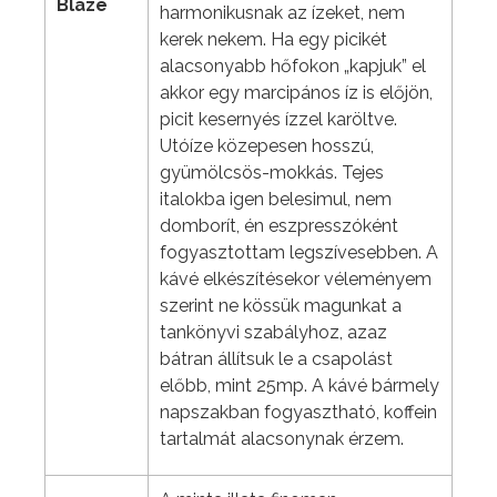
Blaze
harmonikusnak az ízeket, nem
kerek nekem. Ha egy picikét
alacsonyabb hőfokon „kapjuk” el
akkor egy marcipános íz is előjön,
picit kesernyés ízzel karöltve.
Utóíze közepesen hosszú,
gyümölcsös-mokkás. Tejes
italokba igen belesimul, nem
domborít, én eszpresszóként
fogyasztottam legszívesebben. A
kávé elkészítésekor véleményem
szerint ne kössük magunkat a
tankönyvi szabályhoz, azaz
bátran állítsuk le a csapolást
előbb, mint 25mp. A kávé bármely
napszakban fogyasztható, koffein
tartalmát alacsonynak érzem.