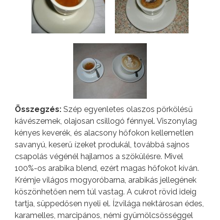
Összegzés:
Szép egyenletes olaszos pörkölésű
kávészemek, olajosan csillogó fénnyel. Viszonylag
kényes keverék, és alacsony hőfokon kellemetlen
savanyú, keserű ízeket produkál, továbbá sajnos
csapolás végénél hajlamos a szökülésre. Mivel
100%-os arabika blend, ezért magas hőfokot kíván.
Krémje világos mogyoróbarna, arabikás jellegének
köszönhetően nem túl vastag. A cukrot rövid ideig
tartja, süppedősen nyeli el. Ízvilága nektárosan édes,
karamelles, marcipános, némi gyümölcsösséggel