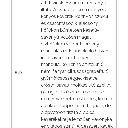
a felszínük. Az őrlemény fanyar
illatú. A csapolás körülményeire
kényes keverék, könnyen szőkül
és csatornásodik, alacsony
hőfokon büntetően keserű-
savanyú, kellően magas
vízhőfokon viszont tömény
mandulás ízek jönnek elő (olyan
intenzíven, mintha egy
mandulalikőr lenne az italunk),
némi fanyar, citrusos (grapefruit)
SiD
gyümölcsösséggel kísérve,
erősen savas, mokkás utóízzel. A
9-10g-ból készített eszpresszó
nem nevezhető testesnek, krémje
a cukrot süppedősen fogadja, de
alapvetően tiszta arabica
keverékekre jellemzően vékonyka
és világos színű. A desszert kávék