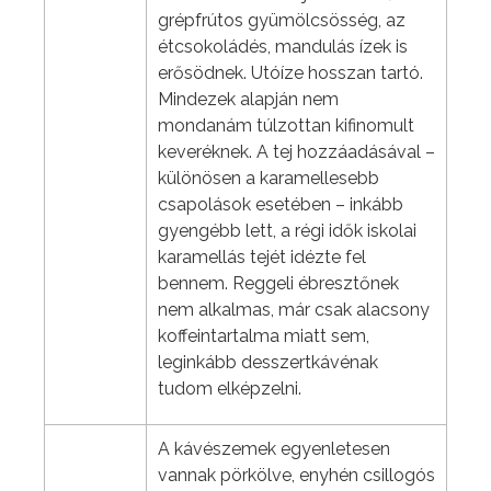
grépfrútos gyümölcsösség, az
étcsokoládés, mandulás ízek is
erősödnek. Utóíze hosszan tartó.
Mindezek alapján nem
mondanám túlzottan kifinomult
keveréknek. A tej hozzáadásával –
különösen a karamellesebb
csapolások esetében – inkább
gyengébb lett, a régi idők iskolai
karamellás tejét idézte fel
bennem. Reggeli ébresztőnek
nem alkalmas, már csak alacsony
koffeintartalma miatt sem,
leginkább desszertkávénak
tudom elképzelni.
A kávészemek egyenletesen
vannak pörkölve, enyhén csillogós