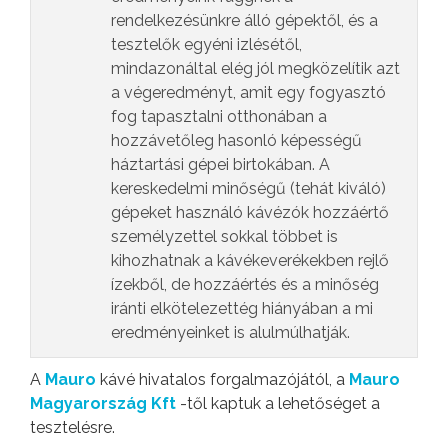
rendelkezésünkre álló gépektől, és a
tesztelők egyéni izlésétől,
mindazonáltal elég jól megközelítik azt
a végeredményt, amit egy fogyasztó
fog tapasztalni otthonában a
hozzávetőleg hasonló képességű
háztartási gépei birtokában. A
kereskedelmi minőségű (tehát kiváló)
gépeket használó kávézók hozzáértő
személyzettel sokkal többet is
kihozhatnak a kávékeverékekben rejlő
ízekből, de hozzáértés és a minőség
iránti elkötelezettég hiányában a mi
eredményeinket is alulmúlhatják.
A
Mauro
kávé hivatalos forgalmazójától, a
Mauro
Magyarország Kft
-től kaptuk a lehetőséget a
tesztelésre.