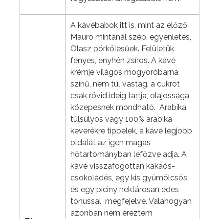
A kávébabok itt is, mint az előző
Mauro mintánál szép, egyenletes,
Olasz pörkölésűek. Felületük
fényes, enyhén zsíros. A kávé
krémje világos mogyoróbarna
színű, nem túl vastag, a cukrot
csak rövid ideig tartja, olajossága
közepesnek mondható. Arabika
túlsúlyos vagy 100% arabika
keverékre tippelek, a kávé legjobb
oldalát az igen magas
hőtartományban lefőzve adja. A
kávé visszafogottan kakaós-
csokoládés, egy kis gyümölcsös,
és egy piciny nektárosan édes
tónussal megfejelve. Valahogyan
azonban nem éreztem