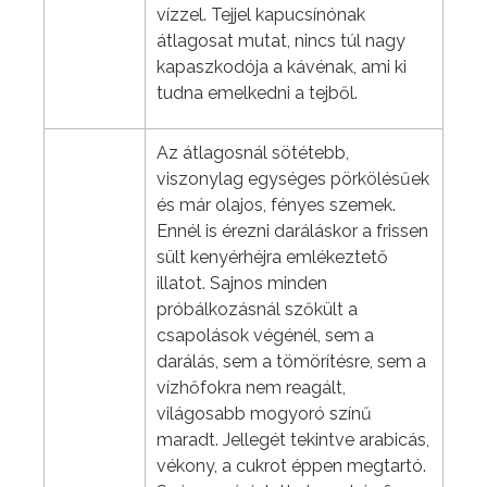
vízzel. Tejjel kapucsínónak
átlagosat mutat, nincs túl nagy
kapaszkodója a kávénak, ami ki
tudna emelkedni a tejből.
Az átlagosnál sötétebb,
viszonylag egységes pörkölésűek
és már olajos, fényes szemek.
Ennél is érezni daráláskor a frissen
sült kenyérhéjra emlékeztető
illatot. Sajnos minden
próbálkozásnál szőkült a
csapolások végénél, sem a
darálás, sem a tömörítésre, sem a
vízhőfokra nem reagált,
világosabb mogyoró színű
maradt. Jellegét tekintve arabicás,
vékony, a cukrot éppen megtartó.