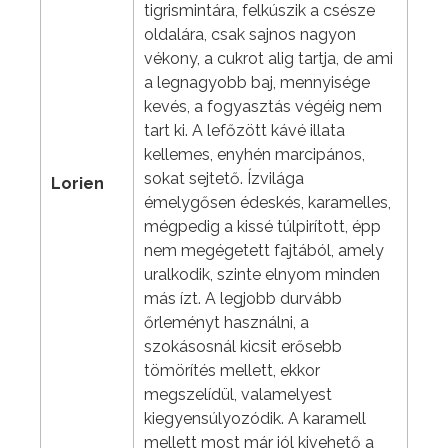
tigrismintára, felkúszik a csésze
oldalára, csak sajnos nagyon
vékony, a cukrot alig tartja, de ami
a legnagyobb baj, mennyisége
kevés, a fogyasztás végéig nem
tart ki. A lefőzött kávé illata
kellemes, enyhén marcipános,
sokat sejtető. Ízvilága
Lorien
émelygősen édeskés, karamelles,
mégpedig a kissé túlpirított, épp
nem megégetett fajtából, amely
uralkodik, szinte elnyom minden
más ízt. A legjobb durvább
őrleményt használni, a
szokásosnál kicsit erősebb
tömörítés mellett, ekkor
megszelídül, valamelyest
kiegyensúlyozódik. A karamell
mellett most már jól kivehető a