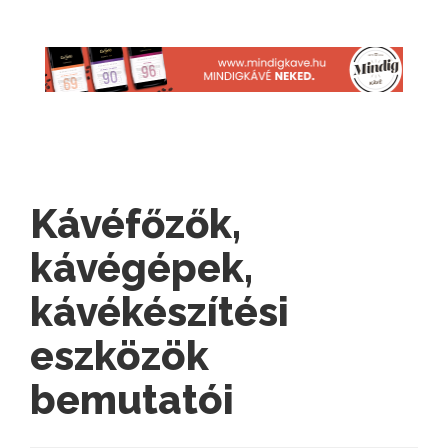
Kávéfőzők,
kávégépek,
kávékészítési
eszközök
bemutatói