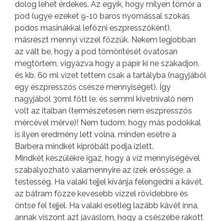
dolog lehet érdekes. Az egyik, hogy milyen tömör a
pod (ugye ezeket 9-10 baros nyomással szokás
podos masinákkal lefőzni eszpresszóként),
másrészt mennyi vízzel főzzük. Nekem legjobban
az vált be, hogy a pod tömörítését óvatosan
megtörtem, vigyázva hogy a papír ki ne szakadjon,
és kb. 60 ml vizet tettem csak a tartályba (nagyjából
egy eszpresszós csésze mennyiséget). Így
nagyjából 30ml főtt le, és semmi kivetnivaló nem
volt az italban (természetesen nem eszpresszós
mércével mérve)! Nem tudom, hogy más podokkal
is ilyen eredmény lett volna, minden esetre a
Barbera mindkét kipróbált podja ízlett.
Mindkét készülékre igaz, hogy a víz mennyiségével
szabályozható valamennyire az ízek erőssége, a
testesség. Ha valaki tejjel kívánja felengedni a kávét,
az bátram főzze kevesebb vízzel rövidebbre és
öntse fel tejjel. Ha valaki esetleg lazább kávét inna,
annak viszont azt javaslom, hogy a csészébe rakott