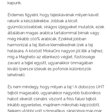
kapunk.
Érdemes figyelni, hogy tejeskávénak milyen kávét
rakunk a készülékekbe. Jobbak a kicsit
gyümölcsösebbek, virágos ízjegyeket mutatók, ezek
általában magas arabica tartalommal bírnak vagy
még inkább 100% arabicák. Ezekkel jobban
harmonizál a tej, illetve kiemelkednek ízek a tej
hatására. A kóstolt MokaOro nagyon jól illik a tejhez,
míg a Magheto az ellenkező véglet, füstössége
zavaró a tejjel együtt, ugyanakkor önmagában
kiváló (persze ízlések és pofonok különbözők
lehetnek).
És nem mindegy, hogy milyen a tej ! A dobozos UHT
tejből magasabb, ugyanakkor nagyobb buborékos
habot sikerült csinálni, viszont a friss falusi tejből
inkább egyenletes, majdnem mikrohab képződött.
Nekem utóbbi volt szimpatikus, ránézésre már-már