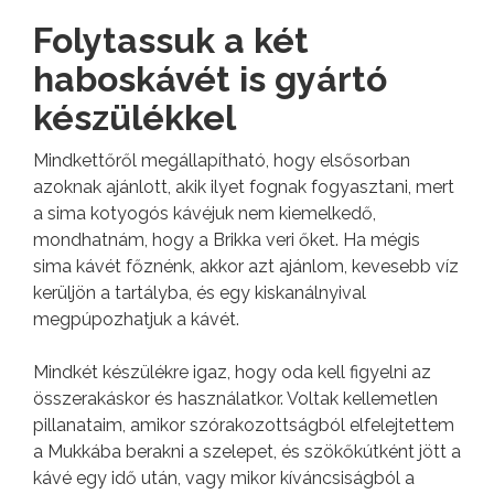
Folytassuk a két
haboskávét is gyártó
készülékkel
Mindkettőről megállapítható, hogy elsősorban
azoknak ajánlott, akik ilyet fognak fogyasztani, mert
a sima kotyogós kávéjuk nem kiemelkedő,
mondhatnám, hogy a Brikka veri őket. Ha mégis
sima kávét főznénk, akkor azt ajánlom, kevesebb víz
kerüljön a tartályba, és egy kiskanálnyival
megpúpozhatjuk a kávét.
Mindkét készülékre igaz, hogy oda kell figyelni az
összerakáskor és használatkor. Voltak kellemetlen
pillanataim, amikor szórakozottságból elfelejtettem
a Mukkába berakni a szelepet, és szökőkútként jött a
kávé egy idő után, vagy mikor kíváncsiságból a