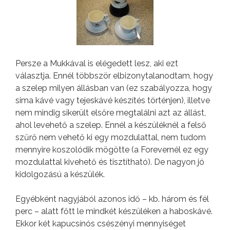
Persze a Mukkával is elégedett lesz, aki ezt
választja. Ennél többször elbizonytalanodtam, hogy
a szelep milyen állásban van (ez szabályozza, hogy
sima kávé vagy tejeskávé készítés történjen), illetve
nem mindig sikerült elsőre megtalálni azt az állást,
ahol levehető a szelep. Ennél a készüléknél a felső
szűrő nem vehető ki egy mozdulattal, nem tudom
mennyire koszolódik mögötte (a Forevernél ez egy
mozdulattal kivehető és tisztítható). De nagyon jó
kidolgozású a készülék.
Egyébként nagyjából azonos idő – kb. három és fél
perc – alatt főtt le mindkét készüléken a haboskávé.
Ekkor két kapucsínós csészényi mennyiséget