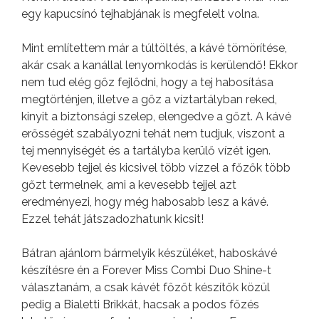
egy kapucsínó tejhabjának is megfelelt volna.
Mint említettem már a túltöltés, a kávé tömörítése,
akár csak a kanállal lenyomkodás is kerülendő! Ekkor
nem tud elég gőz fejlődni, hogy a tej habosítása
megtörténjen, illetve a gőz a víztartályban reked,
kinyit a biztonsági szelep, elengedve a gőzt. A kávé
erősségét szabályozni tehát nem tudjuk, viszont a
tej mennyiségét és a tartályba kerülő vízét igen.
Kevesebb tejjel és kicsivel több vízzel a főzők több
gőzt termelnek, ami a kevesebb tejjel azt
eredményezi, hogy még habosabb lesz a kávé.
Ezzel tehát játszadozhatunk kicsit!
Bátran ajánlom bármelyik készüléket, haboskávé
készítésre én a Forever Miss Combi Duo Shine-t
választanám, a csak kávét főzőt készítők közül
pedig a Bialetti Brikkát, hacsak a podos főzés