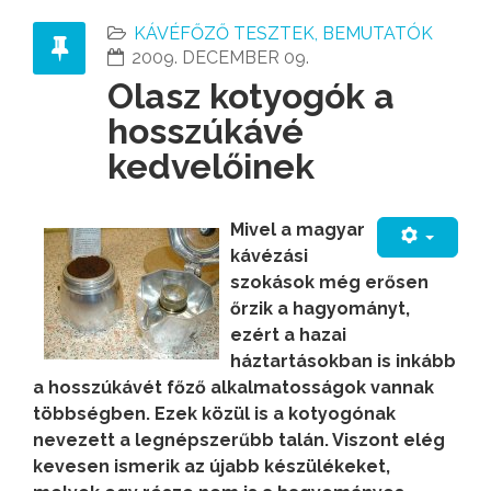
KÁVÉFŐZŐ TESZTEK, BEMUTATÓK
2009. DECEMBER 09.
Olasz kotyogók a
hosszúkávé
kedvelőinek
Mivel a magyar
kávézási
szokások még erősen
őrzik a hagyományt,
ezért a hazai
háztartásokban is inkább
a hosszúkávét főző alkalmatosságok vannak
többségben. Ezek közül is a kotyogónak
nevezett a legnépszerűbb talán. Viszont elég
kevesen ismerik az újabb készülékeket,