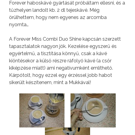
Forever haboskávé gyártását próbáltam ellesni, és a
tűzhelyen landolt kb. 2 dl tejeskávé. Még
örülhettem, hogy nem egyenes az arcomba
nyomta…
A Forever Miss Combi Duo Shine kapcsán szerzett
tapasztalatok nagyon jók. Kezelése egyszerű és
egyértelmű, a tisztítása könnyű, csak a kávé
kiöntésekor a külső részre ráfolyó kávé (a csőr
kiképzése miatt) ami negatívumként említhető.
Kárpótolt, hogy ezzel egy érzéssel jobb habot
sikerült készítenem, mint a Mukkával!