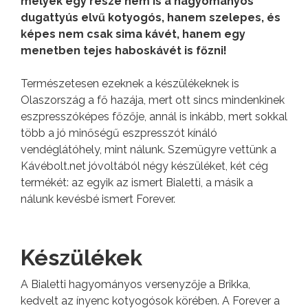
melyek egy része nem is a hagyományos
dugattyús elvű kotyogós, hanem szelepes, és
képes nem csak sima kávét, hanem egy
menetben tejes haboskávét is főzni!
Természetesen ezeknek a készülékeknek is
Olaszország a fő hazája, mert ott sincs mindenkinek
eszpresszóképes főzője, annál is inkább, mert sokkal
több a jó minőségű eszpresszót kínáló
vendéglátóhely, mint nálunk. Szemügyre vettünk a
Kávébolt.net jóvoltából négy készüléket, két cég
termékét: az egyik az ismert Bialetti, a másik a
nálunk kevésbé ismert Forever.
Készülékek
A Bialetti hagyományos versenyzője a Brikka,
kedvelt az ínyenc kotyogósok körében. A Forever a