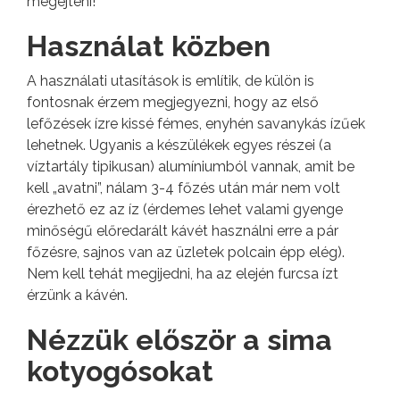
megejteni!
Használat közben
A használati utasítások is említik, de külön is
fontosnak érzem megjegyezni, hogy az első
lefőzések ízre kissé fémes, enyhén savanykás ízűek
lehetnek. Ugyanis a készülékek egyes részei (a
víztartály tipikusan) alumíniumból vannak, amit be
kell „avatni”, nálam 3-4 főzés után már nem volt
érezhető ez az íz (érdemes lehet valami gyenge
minőségű előredarált kávét használni erre a pár
főzésre, sajnos van az üzletek polcain épp elég).
Nem kell tehát megijedni, ha az elején furcsa ízt
érzünk a kávén.
Nézzük először a sima
kotyogósokat