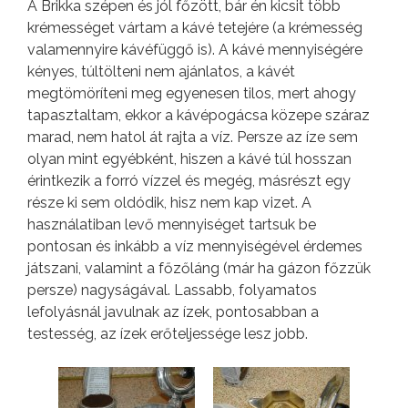
A Brikka szépen és jól főzött, bár én kicsit több
krémességet vártam a kávé tetejére (a krémesség
valamennyire kávéfüggő is). A kávé mennyiségére
kényes, túltölteni nem ajánlatos, a kávét
megtömöríteni meg egyenesen tilos, mert ahogy
tapasztaltam, ekkor a kávépogácsa közepe száraz
marad, nem hatol át rajta a víz. Persze az íze sem
olyan mint egyébként, hiszen a kávé túl hosszan
érintkezik a forró vízzel és megég, másrészt egy
része ki sem oldódik, hisz nem kap vizet. A
használatiban levő mennyiséget tartsuk be
pontosan és inkább a víz mennyiségével érdemes
játszani, valamint a főzőláng (már ha gázon főzzük
persze) nagyságával. Lassabb, folyamatos
lefolyásnál javulnak az ízek, pontosabban a
testesség, az ízek erőteljessége lesz jobb.