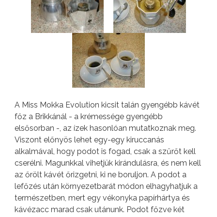
A Miss Mokka Evolution kicsit talán gyengébb kávét
főz a Brikkánál - a krémessége gyengébb
elsősorban -, az ízek hasonlóan mutatkoznak meg.
Viszont előnyös lehet egy-egy kiruccanás
alkalmával, hogy podot is fogad, csak a szűrőt kell
cserélni. Magunkkal vihetjük kirándulásra, és nem kell
az őrölt kávét őrizgetni, ki ne boruljon. A podot a
lefőzés után környezetbarát módon elhagyhatjuk a
természetben, mert egy vékonyka papírhártya és
kávézacc marad csak utánunk. Podot főzve két