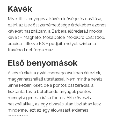
Kávék
Mivel itt is lényeges a kávé minősége és darálása,
ezért az ízek összemérhetősége érdekében azonos
kávékat használtam, a Barbera előredarált mokka
kávéit – Magheto, MokaDolce, MokaOro CSC 100%
arabica -, illetve E.S.E podjait, melyet szintén a
Kávébolt.net forgalmaz.
Első benyomások
A készülékek a gyári csomagolásukban érkeztek,
magyar használati utasítással. Nem mintha nehéz
lenne kezelni őket, de a pontos összerakás, a
tisztántartás, a betöltendő anyagok pontos
mennyiségének leírása fontos. Aki előveszi a
használatikat, az egy olvasás után tisztában lesz
mindennel, ezt az egy elolvasást érdemes