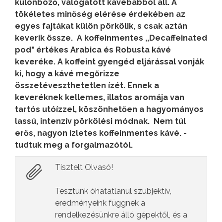
különböző, válogatott kávébabból áll. A
tökéletes minőség elérése érdekében az
egyes fajtákat külön pörkölik, s csak aztán
keverik össze.
A koffeinmentes ,,Decaffeinated
pod" értékes Arabica és Robusta kávé
keveréke. A koffeint gyengéd eljárással vonják
ki, hogy a kávé megőrizze
összetéveszthetetlen ízét. Ennek a
keveréknek kellemes, illatos aromája van
tartós utóízzel, köszönhetően a hagyományos
lassú, intenzív pörkölési módnak.
Nem túl
erős, nagyon ízletes koffeinmentes kávé.
-
tudtuk meg a forgalmazótól.
Tisztelt Olvasó!
Tesztünk óhatatlanul szubjektív,
eredményeink függnek a
rendelkezésünkre álló gépektől, és a