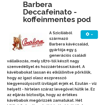
Barbera
Deccafeinato -
koffeinmentes pod
A Szicíliából
származó
Barbera kávécsalád,
gyártója egy 5
generációs családi
vállalkozás, mely 1870-től készít nagy
szenvedéllyel és hozzáértéssel kávét.
A
kávébabokat lassan és elkülönítve pörkölik,
hogy az igazi olasz eszpresszó
kiegyensúlyozott ízvilágát érjék el. Ezután - víz
helyett - hirtelen száraz levegővel hűtik le. Ez
az eljárás biztosítja, hogy az értékes
kávébabok megőrizzék zamatukat. Hét