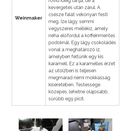
rövid ideig tartja, de a
kevergetés után zárul. A
csésze falát vékonyan festi
Weinmaker
meg. Íze lágy, semmi
vegyszeres mellékíz, amely
néha előfordul a koffeinmentes
podoknál. Egy lágy csokoládés
vonal a meghatározó íz,
amelyben feltűnik egy kis
karamell. Ez a karamelles érzet
az utóízben is teljesen
megmarad némi mokkásság
kíséretében. Testessége
közepes, lehetne olajosabb,
sűrűbb egy picit.