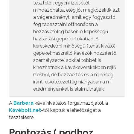
tesztelők egyéni izlésétől,
mindazonáltal elég jól megközelítik azt
a végeredményt, amit egy fogyasztó
fog tapasztalni otthonában a
hozzávetőleg hasonló képességű
háztartási gépei birtokában. A
kereskedelmi minőségű (tehát kiváló)
gépeket használó kávézók hozzáértő
személyzettel sokkal többet is
kihozhatnak a kávékeverékekben rejlő
ízekből, de hozzáértés és a minőség
iránti elkötelezettég hiányában a mi
eredményeinket is alulmúlhatják.
A
Barbera
kávé hivatalos forgalmazójától, a
Kávébolt.ne
t
-től kaptuk a lehetőséget a
tesztelésre.
Pontozás ( podhoz