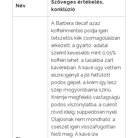
Szöveges értékelés,
Név
konklúzió
A Barbera decaf azaz
koffeinmentes podja igen
tetszetős kék csomagolásban
érkezett, a gyártó adatai
szerint kevesebb mint 0,05%
koffein lehet a tasakba zárt
kávénkban. A kávé úgy vettem
észre igényli a jól felfűtött
podos gépet, a krém így lesz
szép mogyoróbarna színű.
Krémje megfelelő vastagságú
podos viszonylatba, a cukrot
rövid ideig, süppedősen nyeli.
Olajosnak nem mondható, a
csészét igen visszafogottan
festi meg. A kávé íze