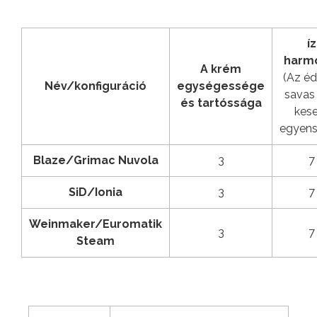
íz
harm
A krém
(Az éd
Név/konfiguráció
egységessége
savas 
és tartóssága
kes
egyens
Blaze/Grimac Nuvola
3
7
SiD/Ionia
3
7
Weinmaker/Euromatik
3
7
Steam