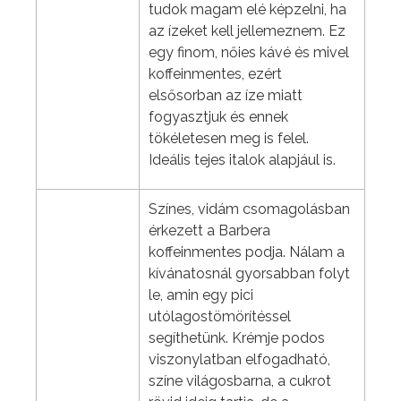
tudok magam elé képzelni, ha
az ízeket kell jellemeznem. Ez
egy finom, nőies kávé és mivel
koffeinmentes, ezért
elsősorban az íze miatt
fogyasztjuk és ennek
tökéletesen meg is felel.
Ideális tejes italok alapjául is.
Színes, vidám csomagolásban
érkezett a Barbera
koffeinmentes podja. Nálam a
kívánatosnál gyorsabban folyt
le, amin egy pici
utólagostömörítéssel
segíthetünk. Krémje podos
viszonylatban elfogadható,
színe világosbarna, a cukrot