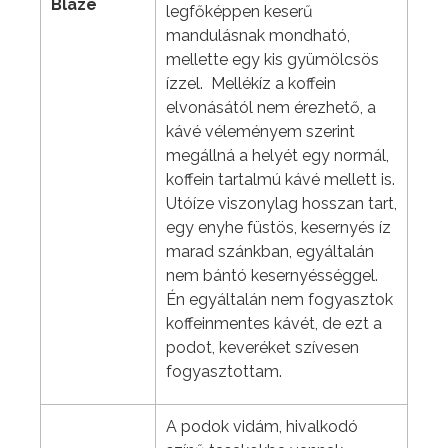
Blaze
legfőképpen keserű
mandulásnak mondható,
mellette egy kis gyümölcsös
ízzel. Mellékíz a koffein
elvonásától nem érezhető, a
kávé véleményem szerint
megállná a helyét egy normál,
koffein tartalmú kávé mellett is.
Utóíze viszonylag hosszan tart,
egy enyhe füstös, kesernyés íz
marad szánkban, egyáltalán
nem bántó kesernyésséggel.
Én egyáltalán nem fogyasztok
koffeinmentes kávét, de ezt a
podot, keveréket szívesen
fogyasztottam.
A podok vidám, hivalkodó