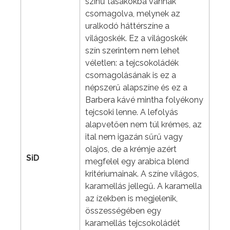
színű tasakokba vannak
csomagolva, melynek az
uralkodó háttérszíne a
világoskék. Ez a világoskék
szín szerintem nem lehet
véletlen: a tejcsokoládék
csomagolásának is ez a
népszerű alapszíne és ez a
Barbera kávé mintha folyékony
tejcsoki lenne. A lefolyás
alapvetően nem túl krémes, az
ital nem igazán sűrű vagy
olajos, de a krémje azért
SiD
megfelel egy arabica blend
kritériumainak. A színe világos,
karamellás jellegű. A karamella
az ízekben is megjelenik,
összességében egy
karamellás tejcsokoládét