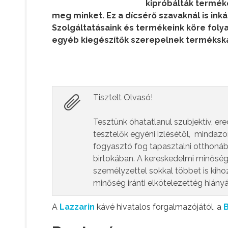
kipróbálták termék
meg minket. Ez a dícsérő szavaknál is in
Szolgáltatásaink és termékeink köre folya
egyéb kiegészítők szerepelnek termékská
Tisztelt Olvasó!
Tesztünk óhatatlanul szubjektív, er
tesztelők egyéni izlésétől, mindazo
fogyasztó fog tapasztalni otthoná
birtokában. A kereskedelmi minőség
személyzettel sokkal többet is kiho
minőség iránti elkötelezettég hiány
A
Lazzarin
kávé hivatalos forgalmazójától, a
B