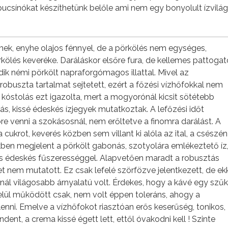
pucsínókat készíthetünk belőle ami nem egy bonyolult ízvilá
k, enyhe olajos fénnyel, de a pörkölés nem egységes,
ölés keveréke. Daráláskor elsőre fura, de kellemes pattogat
edik némi pörkölt napraforgómagos illattal. Mivel az
buszta tartalmat sejtetett, ezért a főzési vízhőfokkal nem
A kóstolás ezt igazolta, mert a mogyorónál kicsit sötétebb
s, kissé édeskés ízjegyek mutatkoztak. A lefőzési időt
e venni a szokásosnál, nem erőltetve a finomra darálást. A
a cukrot, keverés közben sem villant ki alóla az ital, a csészén
ben megjelent a pörkölt gabonás, szotyolára emlékeztető íz
s édeskés fűszerességgel. Alapvetően maradt a robusztás
t nem mutatott. Ez csak lefelé szörfözve jelentkezett, de ek
ál világosabb árnyalatú volt. Érdekes, hogy a kávé egy szű
lül működött csak, nem volt éppen toleráns, ahogy a
enni. Emelve a vízhőfokot riasztóan erős keserűség, tonikos,
dent, a crema kissé égett lett, ettől óvakodni kell ! Szinte