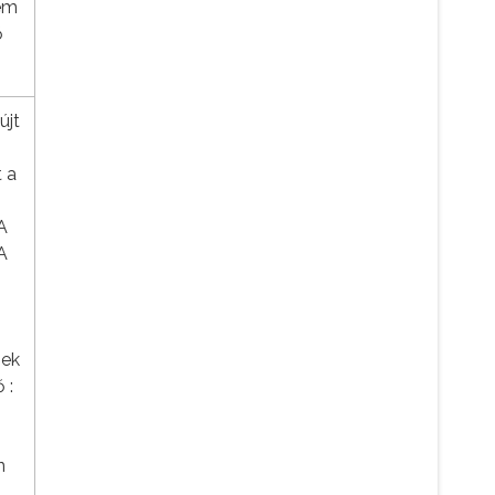
nem
ő
újt
t a
A
A
nek
 :
n