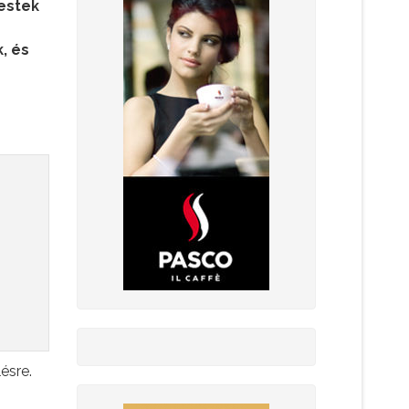
estek
, és
ésre.