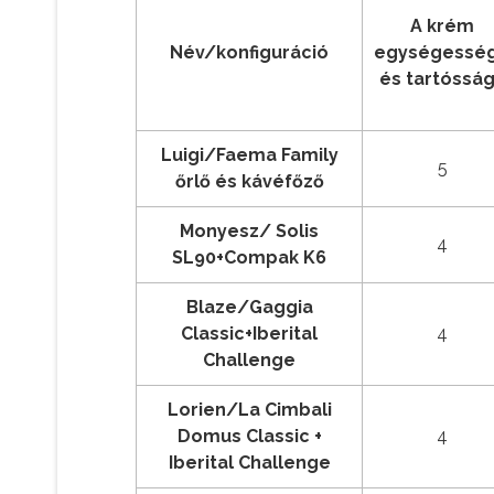
A krém
Név/konfiguráció
egységessé
és tartóssá
Luigi/Faema Family
5
őrlő és kávéfőző
Monyesz/ Solis
4
SL90+Compak K6
Blaze/Gaggia
Classic+Iberital
4
Challenge
Lorien/La Cimbali
Domus Classic +
4
Iberital Challenge