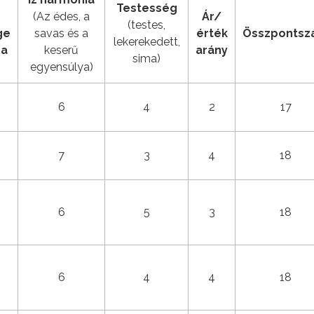
Testesség
(Az édes, a
Ár/
(testes,
ge
savas és a
érték
Összponts
lekerekedett,
ga
keserű
arány
sima)
egyensúlya)
6
4
2
17
7
3
4
18
6
5
3
18
6
4
4
18