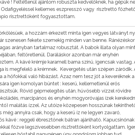
kávé ! Feltétlenül ajánlom robuszta kedvelőknek, ha gépük 
. Odafigyeléssel kellemes eszpresszó vagy risztrettó főzhet
pio risztrettóként fogyasztottam.
örkölésüek, a hozzám érkezett minta igen vegyes látványt ny
már szenesen fekete szemekig minden van benne. Ránézéskor
magas arányban tartalmaz robusztát. A babok illata olyan min
 héjában, feltöretlenül. Daráláskor azonban már enyhén
reztem. A kávé krémje karamell barna színű, igencsak vastag. 
ága is megfelelő a krémnek. Kevergetés után szépen záródik. 
ja a hőfokkal való hibázást. Azaz nem tesz jót a keveréknek a
ára igen komolyan büntet : keserű, kellemetlenül erős
 készítsük. Rövid gépmelegítés után, hűvösebb vízzel rövidre
sokoládés, marcipános és enyhén mogyoróvajas ízek kereked
ntó) malátás ízzel. Az utóíze közepesen hosszúnak tekinthető
is még annyira csak, hogy a keserű íz ne legyen zavaró,
tős kávé : reggeli ébresztőnek bátran ajánlható. Kapucsinónak
okkal főzve legszívesebben risztrettóként kortyolgattam. Ige
i, teljesen hőstabil nagygépen úgy gondolom jobban tud