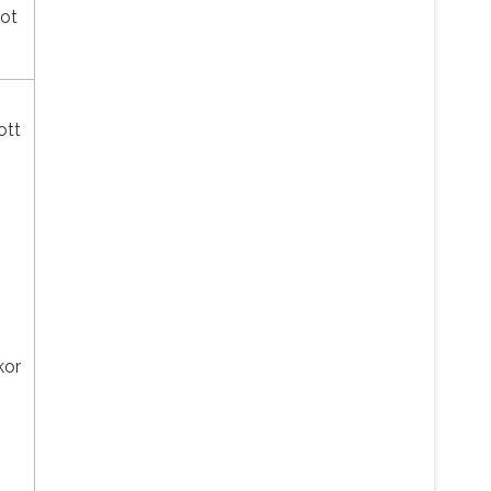
got
ott
,
kor
k