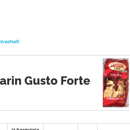
lvashat!
arin Gusto Forte
íz harmónia