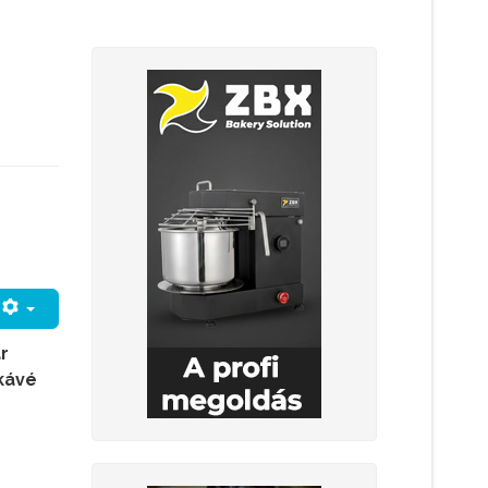
r
 kávé