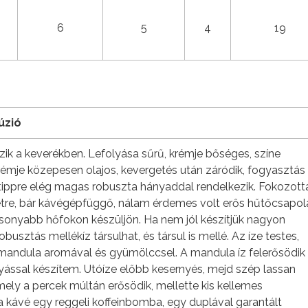
6
5
4
19
úzió
ik a keverékben. Lefolyása sűrű, krémje bőséges, színe
 krémje közepesen olajos, kevergetés után záródik, fogyasztás
l, tippre elég magas robuszta hányaddal rendelkezik. Fokozott
etre, bár kávégépfüggő, nálam érdemes volt erős hűtőcsapol
acsonyabb hőfokon készüljön. Ha nem jól készítjük nagyon
busztás mellékíz társulhat, és társul is mellé. Az íze testes,
mandula aromával és gyümölccsel. A mandula íz felerősödik
lyással készítem. Utóíze előbb kesernyés, mejd szép lassan
mely a percek múltán erősödik, mellette kis kellemes
 a kávé egy reggeli koffeinbomba, egy duplával garantált