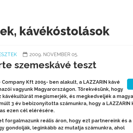
ek, kávékóstolások
ESZTEK
2009. NOVEMBER 05.
rte szemeskávé teszt
e Company Kft 2005- ben alakult, a LAZZARIN kávé
mazói vagyunk Magyarországon. Törekvésünk, hogy
sz kávékultúrát megismerjék, és megkedveljék a magya
lmúlt 3 év bebizonyította számunkra, hogy a LAZZARIN
as ezen cél elérésére.
 forgalmazunk reális áron, hogy ezt partnereink és a
gy gondolják, leginkább az mutatja számunkra, ahol