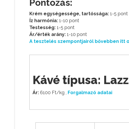
Pontozás:
Krém egységessége, tartóssága:
1-5 pont
Íz harmónia:
1-10 pont
Testesség:
1-5 pont
Ár/érték arány:
1-10 pont
A tesztelés szempontjairól bővebben itt o
Kávé típusa: Lazz
Ár:
6100 Ft/kg ,
Forgalmazó adatai