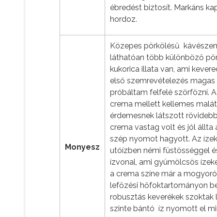
ébredést biztosít. Markáns ka
hordoz.
Közepes pörkölésű kávészeme
láthatóan több különböző pörk
kukorica illata van, ami kever
első szemrevételezés magas ro
próbáltam felfelé szörfözni. 
crema mellett kellemes malátá
érdemesnek látszott rövidebbr
crema vastag volt és jól állta 
szép nyomot hagyott. Az ízek
Monyesz
utóízben némi füstösséggel é
ízvonal, ami gyümölcsös ízeke
a crema színe már a mogyorón
lefőzési hőfoktartományon be
robusztás keverékek szoktak l
szinte bántó íz nyomott el min