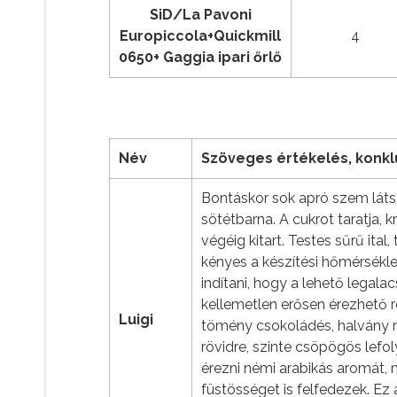
SiD/La Pavoni
Europiccola+Quickmill
4
0650+ Gaggia ipari őrlő
Név
Szöveges értékelés, konkl
Bontáskor sok apró szem látsz
sötétbarna. A cukrot taratja,
végéig kitart. Testes sűrű ita
kényes a készítési hőmérsékl
indítani, hogy a lehető legal
kellemetlen erősen érezhető ro
Luigi
tömény csokoládés, halvány 
rövidre, szinte csöpögös lefo
érezni némi arabikás aromát, 
füstösséget is felfedezek. Ez