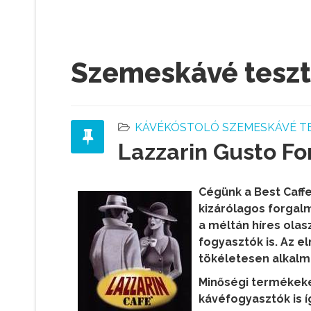
Szemeskávé teszt
KÁVÉKÓSTOLÓ SZEMESKÁVÉ T
Lazzarin Gusto Fo
Cégünk a Best Caff
kizárólagos forgal
a méltán híres ola
fogyasztók is. Az e
tökéletesen alkalm
Minőségi termékeket
kávéfogyasztók is í