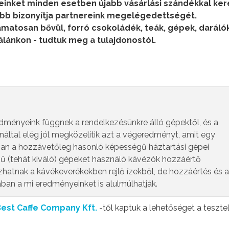
einket minden esetben újabb vásárlási szándékkal ker
kább bizonyítja partnereink megelégedettségét.
matosan bővül, forró csokoládék, teák, gépek, darálók
lánkon - tudtuk meg a tulajdonostól.
edményeink függnek a rendelkezésünkre álló gépektől, és a
náltal elég jól megközelítik azt a végeredményt, amit egy
ban a hozzávetőleg hasonló képességű háztartási gépei
ű (tehát kiváló) gépeket használó kávézók hozzáértő
zhatnak a kávékeverékekben rejlő ízekből, de hozzáértés és a
ában a mi eredményeinket is alulmúlhatják.
est Caffe Company Kft.
-től kaptuk a lehetőséget a tesztel