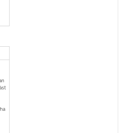
an
ást
 ha