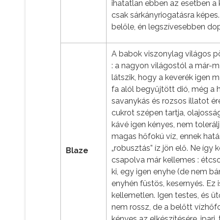
ihatatlan ebben az esetben a 
csak sárkányriogatásra képes
belőle, én legszívesebben dop
A babok viszonylag világos p
: a nagyon világostól a már-
látszik, hogy a keverék igen 
fa alól begyűjtött dió, még a
savanykás és rozsos illatot é
cukrot szépen tartja, olajoss
kávé igen kényes, nem tolerál
magas hőfokú víz, ennek hatás
„robusztás” íz jön elő. Ne így
Blaze
csapolva már kellemes : étc
ki, egy igen enyhe (de nem bá
enyhén füstös, kesernyés. Ez 
kellemetlen. Igen testes, és ü
nem rossz, de a belőtt vízhőf
kényes az elkészítésére, ipar