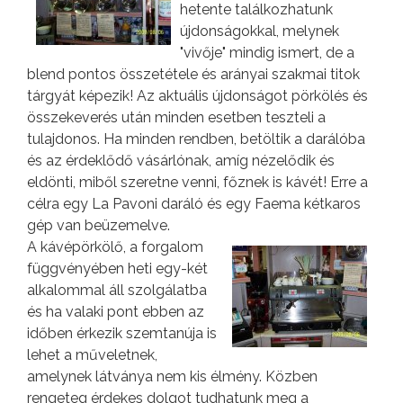
hetente találkozhatunk
újdonságokkal, melynek
"vivője" mindig ismert, de a
blend pontos összetétele és arányai szakmai titok
tárgyát képezik! Az aktuális újdonságot pörkölés és
összekeverés után minden esetben teszteli a
tulajdonos. Ha minden rendben, betöltik a darálóba
és az érdeklődő vásárlónak, amíg nézelődik és
eldönti, miből szeretne venni, főznek is kávét! Erre a
célra egy La Pavoni daráló és egy Faema kétkaros
gép van beüzemelve.
A kávépörkölő, a forgalom
függvényében heti egy-két
alkalommal áll szolgálatba
és ha valaki pont ebben az
időben érkezik szemtanúja is
lehet a műveletnek,
amelynek látványa nem kis élmény. Közben
rengeteg érdekes dolgot tudhatunk meg a