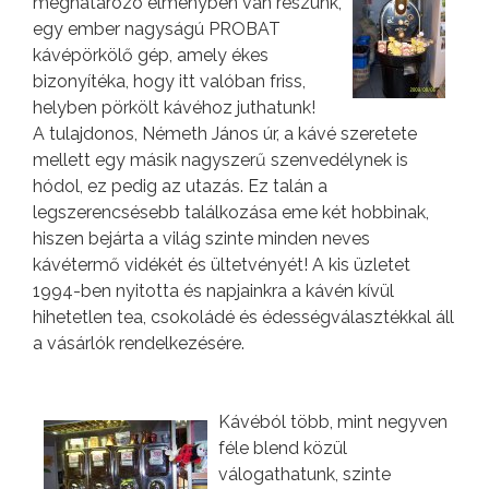
meghatározó élményben van részünk,
egy ember nagyságú PROBAT
kávépörkölő gép, amely ékes
bizonyítéka, hogy itt valóban friss,
helyben pörkölt kávéhoz juthatunk!
A tulajdonos, Németh János úr, a kávé szeretete
mellett egy másik nagyszerű szenvedélynek is
hódol, ez pedig az utazás. Ez talán a
legszerencsésebb találkozása eme két hobbinak,
hiszen bejárta a világ szinte minden neves
kávétermő vidékét és ültetvényét! A kis üzletet
1994-ben nyitotta és napjainkra a kávén kívül
hihetetlen tea, csokoládé és édességválasztékkal áll
a vásárlók rendelkezésére.
Kávéból több, mint negyven
féle blend közül
válogathatunk, szinte