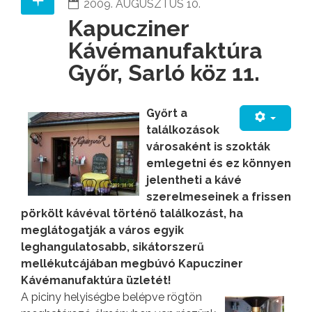
2009. AUGUSZTUS 10.
Kapucziner
Kávémanufaktúra
Győr, Sarló köz 11.
Győrt a
találkozások
városaként is szokták
emlegetni és ez könnyen
jelentheti a kávé
szerelmeseinek a frissen
pörkölt kávéval történő találkozást, ha
meglátogatják a város egyik
leghangulatosabb, sikátorszerű
mellékutcájában megbúvó Kapucziner
Kávémanufaktúra üzletét!
A piciny helyiségbe belépve rögtön