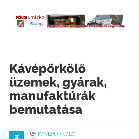
Kávépörkölő
üzemek, gyárak,
manufaktúrák
bemutatása
KÁVÉPÖRKÖLŐ