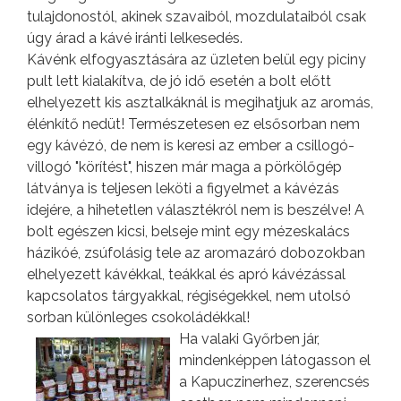
tulajdonostól, akinek szavaiból, mozdulataiból csak
úgy árad a kávé iránti lelkesedés.
Kávénk elfogyasztására az üzleten belül egy piciny
pult lett kialakítva, de jó idő esetén a bolt előtt
elhelyezett kis asztalkáknál is megihatjuk az aromás,
élénkítő nedüt! Természetesen ez elsősorban nem
egy kávézó, de nem is keresi az ember a csillogó-
villogó "körítést", hiszen már maga a pörkölőgép
látványa is teljesen leköti a figyelmet a kávézás
idejére, a hihetetlen választékról nem is beszélve! A
bolt egészen kicsi, belseje mint egy mézeskalács
házikóé, zsúfolásig tele az aromazáró dobozokban
elhelyezett kávékkal, teákkal és apró kávézással
kapcsolatos tárgyakkal, régiségekkel, nem utolsó
sorban különleges csokoládékkal!
Ha valaki Győrben jár,
mindenképpen látogasson el
a Kapuczinerhez, szerencsés