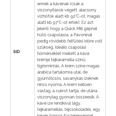
ennek a kávénak (csak a
viszonyítások végett, alacsony
vízhőfok alatt kb 92°C-ot, magas
alatt kb 97°C-ot értek). Ez azt
jelenti, hogy a Quick Mill gépnél
hűtő csapolásra, a Pavoninál
pedig rövidebb felfűtési időre volt
szükség. Ideális csapolási
SiD
hőmérséklet mellett a kávé
krémje tejkaramella színű,
tigrismintás. A krém színe magas
arabica tartalomra utal, de
gyümölcsös, savanykás ízeknek
nincs nyoma. A krém kellően
vastag, a cukrot tartja, de utána
viszonylag gyorsan összeesik. A
kávé íze rendkívül lágy,
tejkaramellás, tejcsokoládés, egy
kevés borsos fűszerességgel,