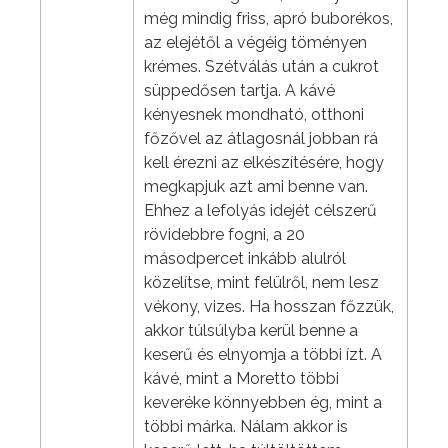
még mindig friss, apró buborékos,
az elejétől a végéig töményen
krémes. Szétválás után a cukrot
süppedősen tartja. A kávé
kényesnek mondható, otthoni
főzővel az átlagosnál jobban rá
kell érezni az elkészítésére, hogy
megkapjuk azt ami benne van.
Ehhez a lefolyás idejét célszerű
rövidebbre fogni, a 20
másodpercet inkább alulról
közelítse, mint felülről, nem lesz
vékony, vizes. Ha hosszan főzzük,
akkor túlsúlyba kerül benne a
keserű és elnyomja a többi ízt. A
kávé, mint a Moretto többi
keveréke könnyebben ég, mint a
többi márka. Nálam akkor is