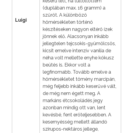
keserű lett, ha túltöltöttem
(duplában max. 16 gramm) a
szűrőt. A különböző
Luigi
hőmérsékleten történő
készítéseken nagyon eltérő ízek
jönnek elő. Alacsonyan inkább
jellegtelen tejcsokis-gyümölcsös,
kicsit emelve intenzív vanília de
néha volt mellette enyhe kókusz
beütés is. Ekkor volt a
legfinomabb. Tovább emelve a
hőmérsékletet tömény marcipán,
még feljebb inkább keserűvé vált,
de még nem égett meg. A
markáns étcsokoládés jegy
azonban mindig ott van, lent
kevésbé, fent erőteljesebben. A
kesernyésség mellett állandó
szirupos-nektáros jellege,