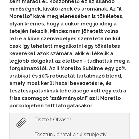
sem maradt el. Köszönhető ez az állandó
minőségnek, kiváló íznek és aromának. Az "il
Moretto" kávé megjelenésében is tökéletes,
olyan krémes, hogy a cukor még jó ideig a
tetején fekszik. Mindez nem jöhetett volna
létre a kávé szenvedélyes szeretete nélkül,
csak így lehetett megalkotni egy tökéletes
keveréket azok számára, akik értékelik a
legjobb dolgokat az életben - tudhattuk meg a
forgalmazótól. Az il Moretto Sublime egy 90%
arabikát és 10% robusztát tartalmazó blend,
amely most kerül hazai bevezetésre, és
tesztcsapatunknak lehetősége volt egy extra
friss csomagot "zsákmányolni" az il Moretto
pörkölőjében tett látogatásakor.
Tisztelt Olvasó!
Tesztünk óhatatlanul szubjektív,