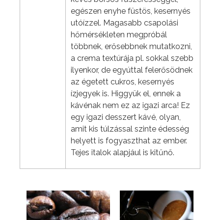
egészen enyhe füstös, kesernyés
utóízzel. Magasabb csapolási
hőmérsékleten megpróbál
többnek, erősebbnek mutatkozni,
a crema textúrája pl. sokkal szebb
ilyenkor, de egyúttal felerősödnek
az égetett cukros, kesernyés
ízjegyek is. Higgyük el, ennek a
kávénak nem ez az igazi arca! Ez
egy igazi desszert kávé, olyan,
amit kis túlzással szinte édesség
helyett is fogyaszthat az ember.
Tejes italok alapjául is kitűnő.