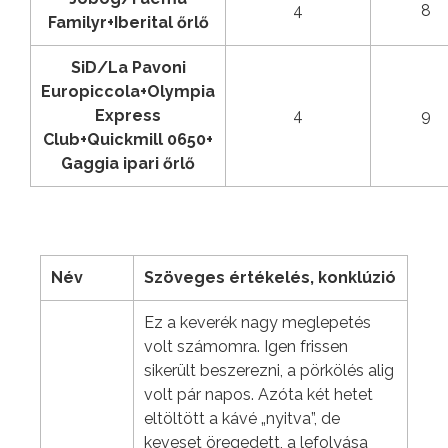
4
8
Familyr+Iberital őrlő
SiD/La Pavoni
Europiccola+Olympia
Express
4
9
Club+Quickmill 0650+
Gaggia ipari őrlő
Név
Szöveges értékelés, konklúzió
Ez a keverék nagy meglepetés
volt számomra. Igen frissen
sikerült beszerezni, a pörkölés alig
volt pár napos. Azóta két hetet
eltöltött a kávé „nyitva”, de
keveset öregedett, a lefolyása