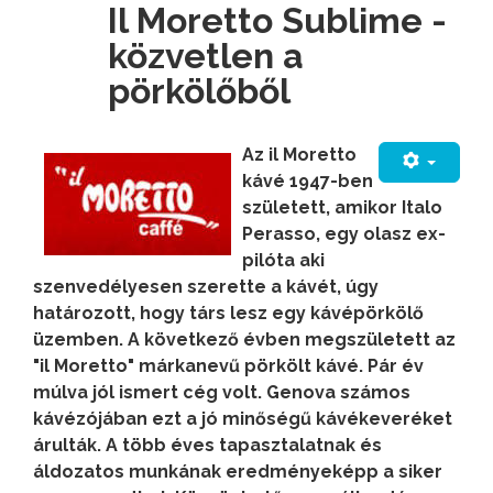
Il Moretto Sublime -
közvetlen a
pörkölőből
Az il Moretto
kávé 1947-ben
született, amikor Italo
Perasso, egy olasz ex-
pilóta aki
szenvedélyesen szerette a kávét, úgy
határozott, hogy társ lesz egy kávépörkölő
üzemben. A következő évben megszületett az
"il Moretto" márkanevű pörkölt kávé. Pár év
múlva jól ismert cég volt. Genova számos
kávézójában ezt a jó minőségű kávékeveréket
árulták. A több éves tapasztalatnak és
áldozatos munkának eredményeképp a siker