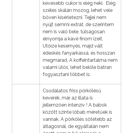
kevesebb cukor is elég neki. Elég
széles skálán mozog, lehet vele
bőven kísérletezni. Tejjel nem
nyújt semmi extrát, de szerintem
nem is való bele, túlságosan
elnyomja a kávé finom ízeit.
Utóíze kesernyés, majd vált
édeskés fanyarkássá, és hosszan
megmarad. A koffeintartalma nem
valami ütős, lehet belőle bátran
fogyasztani többet is.
Csodálatos friss pörkölésű
keverék, már az illata is
jellemzően intenzív ! A babok
között szinte lóbab méretűek is
vannak. A pörkölés sötétebb az
átlagosnál, de egyáltalán nem