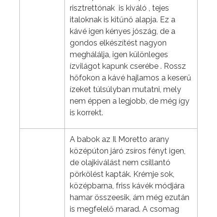
risztrettónak is kiváló , tejes
italoknak is kitűnő alapja. Ez a
kávé igen kényes jószág, de a
gondos elkészítést nagyon
meghálálja, igen különleges
ízvilágot kapunk cserébe . Rossz
hőfokon a kávé hajlamos a keserű
ízeket túlsúlyban mutatni, mely
nem éppen a legjobb, de még így
is korrekt.
A babok az Il Moretto arany
középúton járó zsíros fényt igen,
de olajkiválást nem csillantó
pörkölést kapták. Krémje sok,
középbarna, friss kávék módjára
hamar összeesik, ám még ezután
is megfelelő marad. A csomag