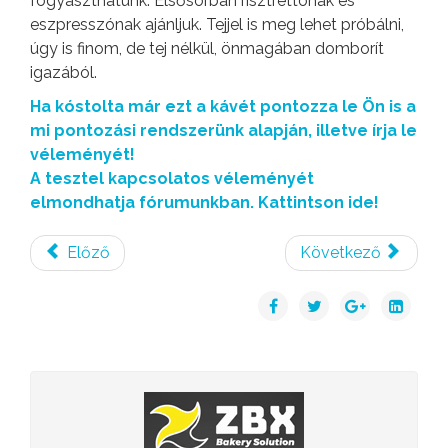
fogyaszthatunk. Elsősorban risztrettónak és
eszpresszónak ajánljuk. Tejjel is meg lehet próbálni,
úgy is finom, de tej nélkül, önmagában domborít
igazából.
Ha kóstolta már ezt a kávét pontozza le Ön is a
mi pontozási rendszerünk alapján, illetve írja le
véleményét!
A tesztel kapcsolatos véleményét
elmondhatja fórumunkban. Kattintson ide!
Előző
Következő