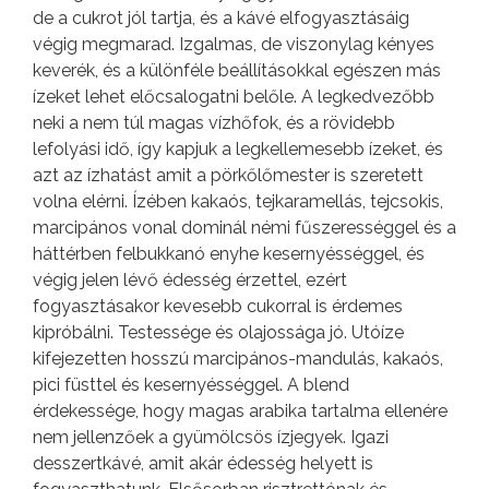
de a cukrot jól tartja, és a kávé elfogyasztásáig
végig megmarad. Izgalmas, de viszonylag kényes
keverék, és a különféle beállításokkal egészen más
ízeket lehet előcsalogatni belőle. A legkedvezőbb
neki a nem túl magas vízhőfok, és a rövidebb
lefolyási idő, így kapjuk a legkellemesebb ízeket, és
azt az ízhatást amit a pörkőlőmester is szeretett
volna elérni. Ízében kakaós, tejkaramellás, tejcsokis,
marcipános vonal dominál némi fűszerességgel és a
háttérben felbukkanó enyhe kesernyésséggel, és
végig jelen lévő édesség érzettel, ezért
fogyasztásakor kevesebb cukorral is érdemes
kipróbálni. Testessége és olajossága jó. Utóíze
kifejezetten hosszú marcipános-mandulás, kakaós,
pici füsttel és kesernyésséggel. A blend
érdekessége, hogy magas arabika tartalma ellenére
nem jellenzőek a gyümölcsös ízjegyek. Igazi
desszertkávé, amit akár édesség helyett is