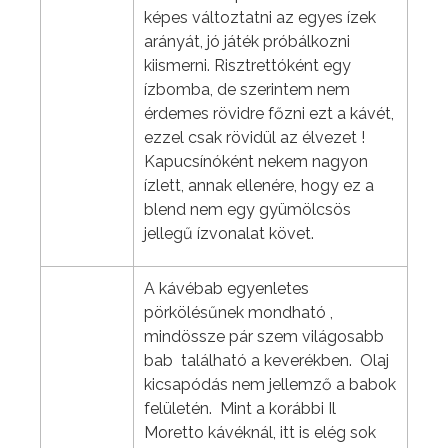
képes változtatni az egyes ízek
arányát, jó játék próbálkozni
kiismerni. Risztrettóként egy
ízbomba, de szerintem nem
érdemes rövidre főzni ezt a kávét,
ezzel csak rövidül az élvezet !
Kapucsínóként nekem nagyon
ízlett, annak ellenére, hogy ez a
blend nem egy gyümölcsös
jellegű ízvonalat követ.
A kávébab egyenletes
pörkölésűnek mondható ,
mindössze pár szem világosabb
bab található a keverékben. Olaj
kicsapódás nem jellemző a babok
felületén. Mint a korábbi Il
Moretto kávéknál, itt is elég sok