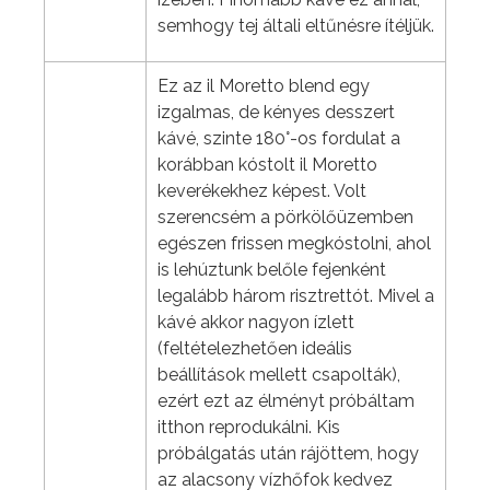
semhogy tej általi eltűnésre ítéljük.
Ez az il Moretto blend egy
izgalmas, de kényes desszert
kávé, szinte 180°-os fordulat a
korábban kóstolt il Moretto
keverékekhez képest. Volt
szerencsém a pörkölőüzemben
egészen frissen megkóstolni, ahol
is lehúztunk belőle fejenként
legalább három risztrettót. Mivel a
kávé akkor nagyon ízlett
(feltételezhetően ideális
beállítások mellett csapolták),
ezért ezt az élményt próbáltam
itthon reprodukálni. Kis
próbálgatás után rájöttem, hogy
az alacsony vízhőfok kedvez