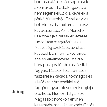
bontása utáni első csapolások
szénsavas ízt adtak, igazolva,
nem régen került ki a keverék a
pörkölőüzemből. Ezzel egy kis
betekintést is kaptam az olasz
kávékultúrába. Az Il Moretto
üzemben járt társak élvezetes
tudósítása megerősíti, ez a
frissesség szokásos az olasz
kávézókban, nem a kétirányú
szelep alkalmazása, majd a
hónapokig való tárolás. Az ital
fogyasztásakor telt, zamatos,
fűszeresen kakaós, tökmagos és
a lefőzés hőmérsékletétől
függően gyümölcsös ízek orgiája
Jobog
érezhető. Első osztályú ízek.
Magasabb hőfokon enyhén
kesernyés-mokkás, enyhén füstös