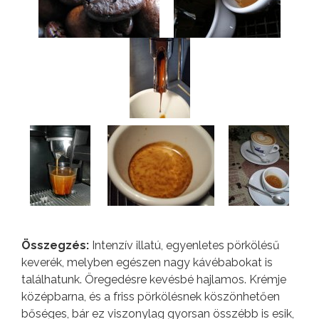
Összegzés:
Intenzív illatú, egyenletes pörkölésű
keverék, melyben egészen nagy kávébabokat is
találhatunk. Öregedésre kevésbé hajlamos. Krémje
középbarna, és a friss pörkölésnek köszönhetően
bőséges, bár ez viszonylag gyorsan összébb is esik,