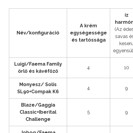
íz
harmón
A krém
(Az édes
Név/konfiguráció
egységessége
savas é
és tartóssága
keser
egyensúl
Luigi/Faema Family
4
10
őrlő és kávéfőző
Monyesz/ Solis
4
9
SL90+Compak K6
Blaze/Gaggia
Classic+Iberital
5
9
Challenge
Jobog/Faema