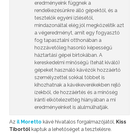
eredményeink függnek a
rendelkezésünkre álló gépektől, és a
tesztelők egyéni izlésétől,
mindazonáltal elég jól megközelítik azt
a végeredményt, amit egy fogyasztó
fog tapasztalni otthonában a
hozzávetőleg hasonló képességű
háztartási gépei birtokában. A
kereskedelmi minőségű (tehát kiváló)
gépeket használó kávézók hozzáértő
személyzettel sokkal többet is
kihozhatnak a kávékeverékekben rejlő
ízekből, de hozzáértés és a minőség
iránti elkötelezettég hiányában a mi
eredményeinket is alulmúlhatják.
Az
il Moretto
kávé hivatalos forgalmazójától,
Kiss
Tibortól
kaptuk a lehetőséget a tesztelésre.