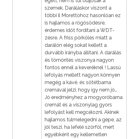
égett, nem is túl olajosak a
szemek. Daráláskor viszont a
többi il Morettohoz hasonlóan ez
is hajlamos a rögösödésre,
érdemes időt fordítani a WDT-
zésre. A friss pörkölés miatt a
darálón elég sokat kellett a
durvább irányba állítani. A darálás
és tömörítés viszonya nagyon
fontos ennél a keveréknél ! Lassú
lefolyás mellett nagyon könnyen
megég a kávé, és sötétbarna
cremával jelzi, hogy így nem jó…
Jó eredményhez a mogyoróbarna
cremát és a viszonylag gyors
lefolyást kell megcélozni. Akinek
hajlamos túlmelegedni a gépe, az
jól teszi, ha lefelé szörföl, mert
egyébként egy kellemetlen