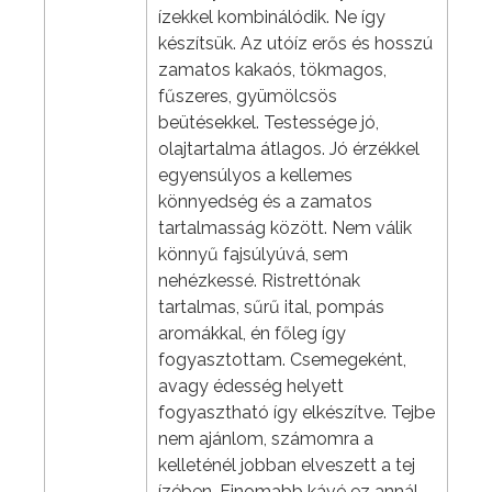
ízekkel kombinálódik. Ne így
készítsük. Az utóíz erős és hosszú
zamatos kakaós, tökmagos,
fűszeres, gyümölcsös
beütésekkel. Testessége jó,
olajtartalma átlagos. Jó érzékkel
egyensúlyos a kellemes
könnyedség és a zamatos
tartalmasság között. Nem válik
könnyű fajsúlyúvá, sem
nehézkessé. Ristrettónak
tartalmas, sűrű ital, pompás
aromákkal, én főleg így
fogyasztottam. Csemegeként,
avagy édesség helyett
fogyasztható így elkészítve. Tejbe
nem ajánlom, számomra a
kelleténél jobban elveszett a tej
ízében. Finomabb kávé ez annál,