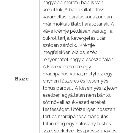
nagyobb méretű bab is van
közöttük. A babok illata friss
karamellás, daráláskor azonban
már mokkás illatot árasztanak. A
kávé krémje példásan vastag : a
cukrot tartja, kevergetés után
szépen záródik. Krémje
megfelelően olajos, szép
lenyomatot hagy a csésze falán.
A kávé vezető íze egy
marcipános vonal, melyhez egy
Blaze
enyhén fűszeres és kesernyés
tónus párosul. A kesernyés íz jelen
esetben egyáltalán nem bántó,
sőt növeli az élvezeti értéket,
testességet. Utóíze igen hosszan
tart és marcipános/mandulás,
talán még egy halovány füstös
ízzel spékelve. Eszpresszónak és