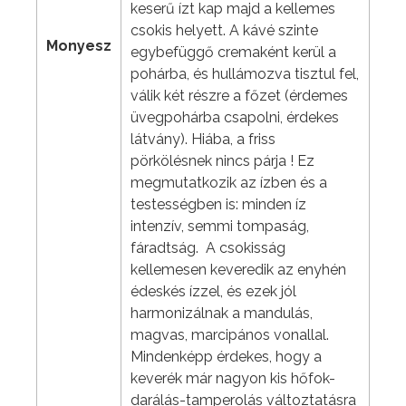
keserű ízt kap majd a kellemes
csokis helyett. A kávé szinte
Monyesz
egybefüggő cremaként kerül a
pohárba, és hullámozva tisztul fel,
válik két részre a főzet (érdemes
üvegpohárba csapolni, érdekes
látvány). Hiába, a friss
pörkölésnek nincs párja ! Ez
megmutatkozik az ízben és a
testességben is: minden íz
intenzív, semmi tompaság,
fáradtság. A csokisság
kellemesen keveredik az enyhén
édeskés ízzel, és ezek jól
harmonizálnak a mandulás,
magvas, marcipános vonallal.
Mindenképp érdekes, hogy a
keverék már nagyon kis hőfok-
darálás-tamperolás változtatásra