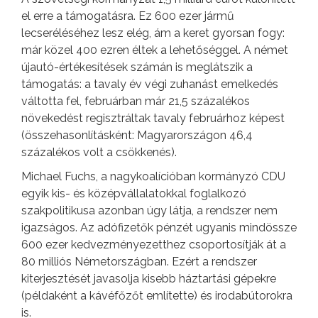
el erre a támogatásra. Ez 600 ezer jármű
lecseréléséhez lesz elég, ám a keret gyorsan fogy:
már közel 400 ezren éltek a lehetőséggel. A német
újautó-értékesítések számán is meglátszik a
támogatás: a tavaly év végi zuhanást emelkedés
váltotta fel, februárban már 21,5 százalékos
növekedést regisztráltak tavaly februárhoz képest
(összehasonlításként: Magyarországon 46,4
százalékos volt a csökkenés).
Michael Fuchs, a nagykoalícióban kormányzó CDU
egyik kis- és középvállalatokkal foglalkozó
szakpolitikusa azonban úgy látja, a rendszer nem
igazságos. Az adófizetők pénzét ugyanis mindössze
600 ezer kedvezményezetthez csoportosítják át a
80 milliós Németországban. Ezért a rendszer
kiterjesztését javasolja kisebb háztartási gépekre
(példaként a kávéfőzőt említette) és irodabútorokra
is.