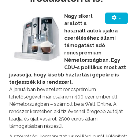
Nagy sikert
aratott a
használt autók újakra
cseréléséhez állami
támogatást adó
roncsprémium
Németországban. Egy
CDU-s politikus most azt
javasolja, hogy kisebb háztartási gépekre is
terjesszék ki a rendszert.
A januárban bevezetett roncsprémium
lehetőségével már csaknem 400 ezer ember élt
Németországban – számolt be a Welt Online. A
rendszer keretében aki tíz évesnél öregebb autóját
leadja és újat vásárol, 2500 eurós állami
támogatásban részesül.
A szövetségi kormányzat 1,5 milliárd eurót különített