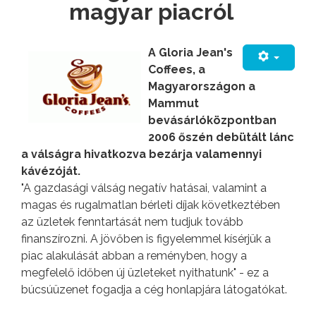
magyar piacról
A Gloria Jean's
Coffees, a
Magyarországon a
Mammut
bevásárlóközpontban
2006 őszén debütált lánc
a válságra hivatkozva bezárja valamennyi
kávézóját.
"A gazdasági válság negatív hatásai, valamint a
magas és rugalmatlan bérleti díjak következtében
az üzletek fenntartását nem tudjuk tovább
finanszírozni. A jövőben is figyelemmel kísérjük a
piac alakulását abban a reményben, hogy a
megfelelő időben új üzleteket nyithatunk" - ez a
búcsúüzenet fogadja a cég honlapjára látogatókat.