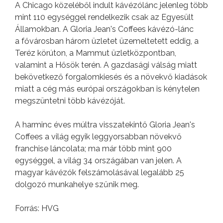
A Chicago közeléből indult kávézólánc jelenleg több
mint 110 egységgel rendelkezik csak az Egyesült
Államokban. A Gloria Jean's Coffees kávézó-lánc
a fővárosban három üzletet üzemeltetett eddig, a
Teréz körúton, a Mammut üzletközpontban,
valamint a Hősök terén. A gazdasági válság miatt
bekövetkező forgalomkiesés és a növekvő kiadások
miatt a cég más európai országokban is kénytelen
megszüntetni több kávézóját.
A harminc éves múltra visszatekintő Gloria Jean's
Coffees a világ egyik leggyorsabban növekvő
franchise láncolata; ma már több mint 900
egységgel, a világ 34 országában van jelen. A
magyar kávézók felszámolásával legalább 25
dolgozó munkahelye szűnik meg.
Forrás: HVG