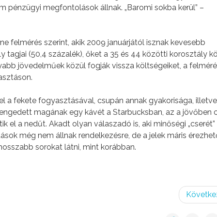
 pénzügyi megfontolások állnak. „Baromi sokba kerül” –
e felmérés szerint, akik 2009 januárjától isznak kevesebb
 tagjai (50,4 százalék), őket a 35 és 44 közötti korosztály kö
yabb jövedelműek közül fogják vissza költségeiket, a felmér
asztáson.
 a fekete fogyasztásával, csupán annak gyakorisága, illetve
gengedett magának egy kávét a Starbucksban, az a jövőben 
k el a nedűt. Akadt olyan válaszadó is, aki minőségi „cserét” 
ások még nem állnak rendelkezésre, de a jelek máris érezhet
hosszabb sorokat látni, mint korábban.
Követke