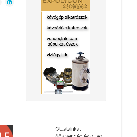
Oldalainkat
663 vendég és 0 tag