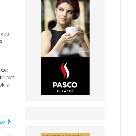
veti
és
csak
hajtott
ők, a
ző