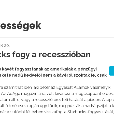
kességek
R 20.
ks fogy a recesszióban
 kávét fogyasztanak az amerikaiak a pénzügyi
fekete nedű kedvelői nem a kávéról szoktak le, csak
a számíthat idén, aki betér az Egyesült Államok valamelyik
 Az AdAge magazin arra volt kíváncsi, a megcsappant érdek
alom áll-e, vagy a recesszió érezteti hatását a piacon. A lap 
t felmérése alapján úgy tűnik, meghúzták a nadrágszíjat a 
már az utóbbi fél évben visszafogta Starbucks-fogyasztását,