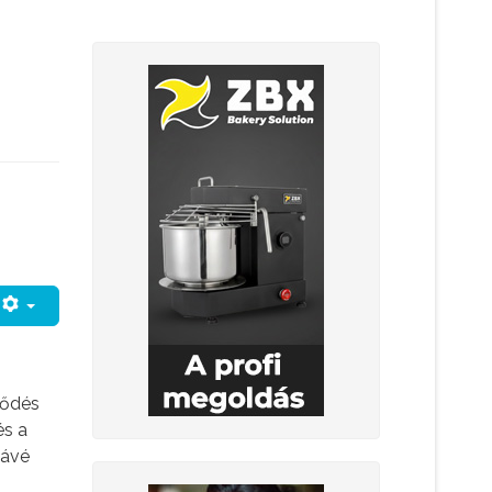
lődés
és a
kávé