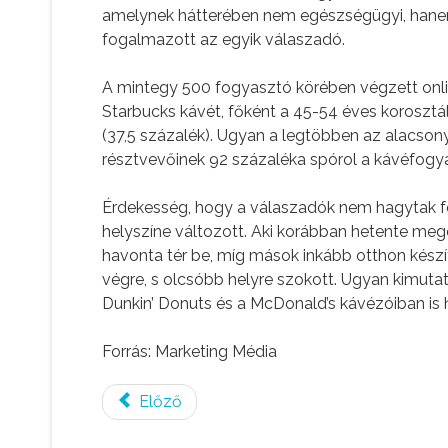
amelynek hátterében nem egészségügyi, hanem
fogalmazott az egyik válaszadó.
A mintegy 500 fogyasztó körében végzett onlin
Starbucks kávét, főként a 45-54 éves korosztály
(37,5 százalék). Ugyan a legtöbben az alacson
résztvevőinek 92 százaléka spórol a kávéfogy
Érdekesség, hogy a válaszadók nem hagytak fel
helyszíne változott. Aki korábban hetente me
havonta tér be, míg mások inkább otthon készíti
végre, s olcsóbb helyre szokott. Ugyan kimutat
Dunkin’ Donuts és a McDonald’s kávézóiban is 
Forrás: Marketing Média
Előző