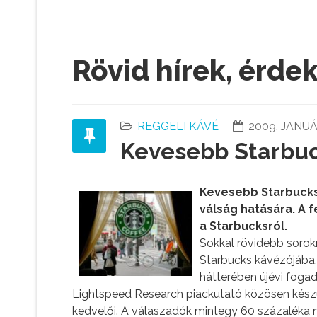
Rövid hírek, érde
REGGELI KÁVÉ
2009. JANUÁ
Kevesebb Starbuc
Kevesebb Starbucks
válság hatására. A 
a Starbucksról.
Sokkal rövidebb sorokr
Starbucks kávézójába.
hátterében újévi fogad
Lightspeed Research piackutató közösen készül
kedvelői. A válaszadók mintegy 60 százaléka 