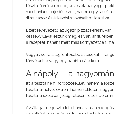
tészta, forró kemence, kevés alapanyag – pra
mechanikus terjedése volt, hanem egy lassú alk
ritmusához és étkezési szokásaihoz igazítva.
Ezért félrevezető az „igazi” pizzát keresni. Van
késsel-villával eszünk meg, és van, amit félbeh
a receptet, hanem mert más környezetben, más
Vegyük sorra a legfontosabb stílusokat – rangs
tányérunkra vagy egy papírtálcára kerül.
A nápolyi – a hagyomán
Itt a tészta nem hordozófelület, hanem a fősze
tészta, amelyet extrém hőmérsékleten, nagyon
tészta, a széleken jellegzetesen foltos peremm
Az állaga megosztó lehet annak, aki a ropogós
szeletként a levegőben. Ez nem technikai hiba, 