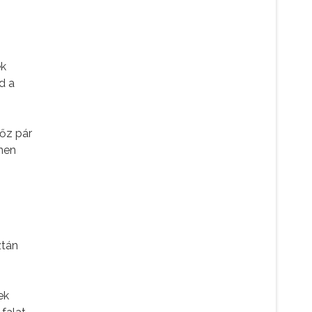
ek
d a
gőz pár
ínen
ztán
ek