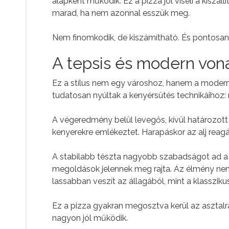
alapként működik. Ez a pizza jól viseli a kiszállí
marad, ha nem azonnal esszük meg.
Nem finomkodik, de kiszámítható. És pontosan e
A tepsis és modern vona
Ez a stílus nem egy városhoz, hanem a modern
tudatosan nyúltak a kenyérsütés technikáihoz: 
A végeredmény belül levegős, kívül határozott
kenyerekre emlékeztet. Harapáskor az alj reagál
A stabilabb tészta nagyobb szabadságot ad a f
megoldások jelennek meg rajta. Az élmény nem
lassabban veszít az állagából, mint a klassziku
Ez a pizza gyakran megosztva kerül az asztal
nagyon jól működik.