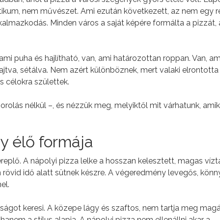
ktikum, nem művészet. Ami ezután következett, az nem egy 
almazkodás. Minden város a saját képére formálta a pizzát, 
, ami puha és hajlítható, van, ami határozottan roppan. Van, am
ajtva, sétálva. Nem azért különböznek, mert valaki elrontotta
 célokra születtek.
orolás nélkül –, és nézzük meg, melyiktől mit várhatunk, amik
y élő formája
replő. A nápolyi pizza lelke a hosszan kelesztett, magas víz
 rövid idő alatt sütnek készre. A végeredmény levegős, könn
el.
ságot keresi. A közepe lágy és szaftos, nem tartja meg mag
hanem a stílus alapja. A nápolyi pizza nem ellenállni akar a