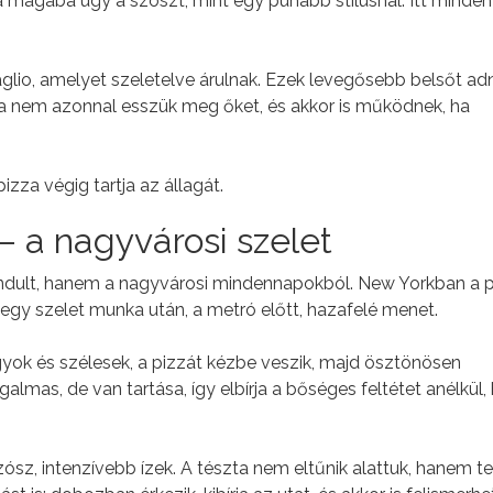
 magába úgy a szószt, mint egy puhább stílusnál. Itt minden 
 taglio, amelyet szeletelve árulnak. Ezek levegősebb belsőt ad
k, ha nem azonnal esszük meg őket, és akkor is működnek, ha
zza végig tartja az állagát.
– a nagyvárosi szelet
indult, hanem a nagyvárosi mindennapokból. New Yorkban a 
egy szelet munka után, a metró előtt, hazafelé menet.
agyok és szélesek, a pizzát kézbe veszik, majd ösztönösen
galmas, de van tartása, így elbírja a bőséges feltétet anélkül,
zósz, intenzívebb ízek. A tészta nem eltűnik alattuk, hanem t