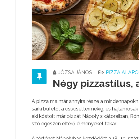
JÓZSA JÁNOS
PIZZA ALAP
Négy pizzastílus,
A pizza ma már annyira része a mindennapokna
sarki büfétől a csúcséttermekig, és hajlamosak
aki kóstolt már pizzát Nápoly sikátoraiban, R
szó egészen eltérő élményeket takar.
A történet Nápolyban kezdődött a 18–19. száza