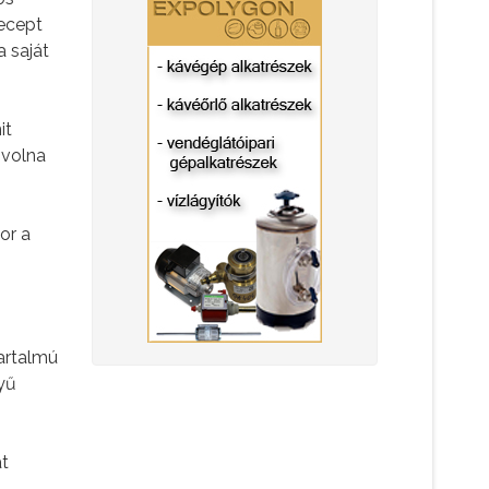
recept
a saját
it
 volna
or a
tartalmú
yű
át