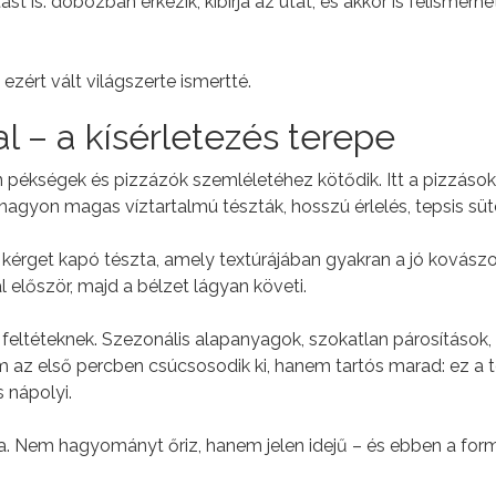
tást is: dobozban érkezik, kibírja az utat, és akkor is felismerh
zért vált világszerte ismertté.
l – a kísérletezés terepe
 pékségek és pizzázók szemléletéhez kötődik. Itt a pizzások
nagyon magas víztartalmú tészták, hosszú érlelés, tepsis süt
 kérget kapó tészta, amely textúrájában gyakran a jó kovász
 először, majd a bélzet lágyan követi.
eltéteknek. Szezonális alapanyagok, szokatlan párosítások, 
 az első percben csúcsosodik ki, hanem tartós marad: ez a 
s nápolyi.
ra. Nem hagyományt őriz, hanem jelen idejű – és ebben a fo