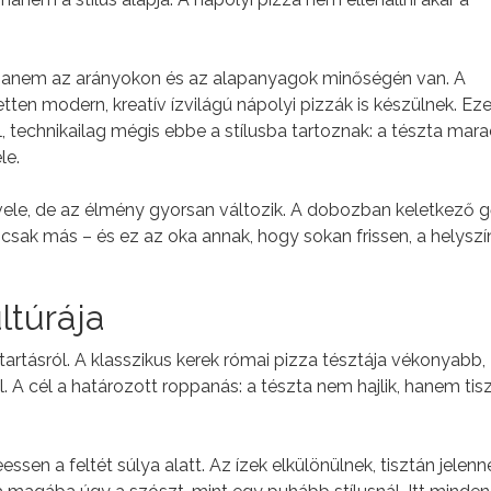
 hanem az arányokon és az alapanyagok minőségén van. A
tten modern, kreatív ízvilágú nápolyi pizzák is készülnek. Ez
 technikailag mégis ebbe a stílusba tartoznak: a tészta mara
le.
is vele, de az élmény gyorsan változik. A dobozban keletkező 
z, csak más – és ez az oka annak, hogy sokan frissen, a helysz
ltúrája
 tartásról. A klasszikus kerek római pizza tésztája vékonyabb,
. A cél a határozott roppanás: a tészta nem hajlik, hanem tis
sen a feltét súlya alatt. Az ízek elkülönülnek, tisztán jelenn