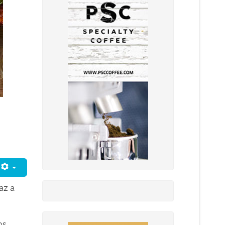
az a
os