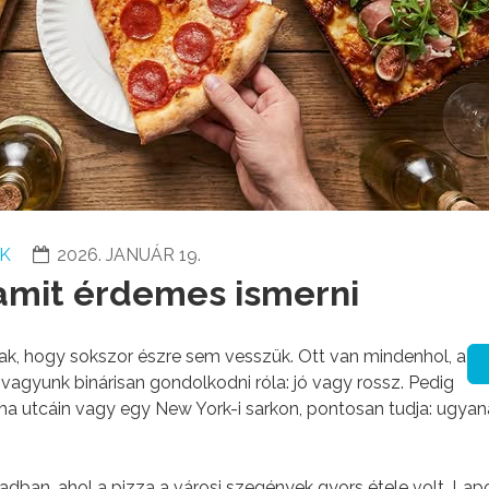
OK
2026. JANUÁR 19.
 amit érdemes ismerni
k, hogy sokszor észre sem vesszük. Ott van mindenhol, a
 vagyunk binárisan gondolkodni róla: jó vagy rossz. Pedig
óma utcáin vagy egy New York-i sarkon, pontosan tudja: ugyan
dban, ahol a pizza a városi szegények gyors étele volt. Lap