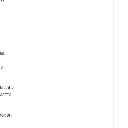
ető
és.
os
kreatív
tészta
rmában