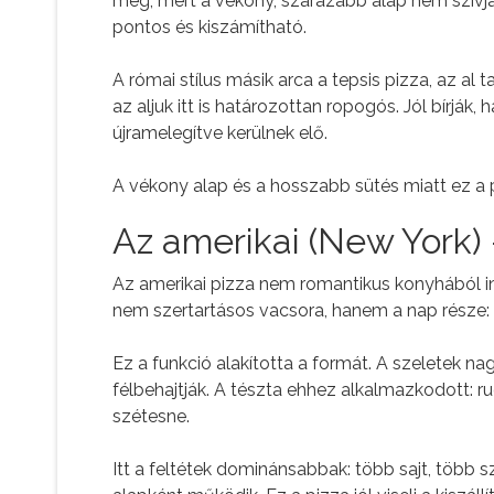
meg, mert a vékony, szárazabb alap nem szívja
pontos és kiszámítható.
A római stílus másik arca a tepsis pizza, az al
az aljuk itt is határozottan ropogós. Jól bírjá
újramelegítve kerülnek elő.
A vékony alap és a hosszabb sütés miatt ez a pi
Az amerikai (New York) 
Az amerikai pizza nem romantikus konyhából 
nem szertartásos vacsora, hanem a nap része: 
Ez a funkció alakította a formát. A szeletek n
félbehajtják. A tészta ehhez alkalmazkodott: ru
szétesne.
Itt a feltétek dominánsabbak: több sajt, több s