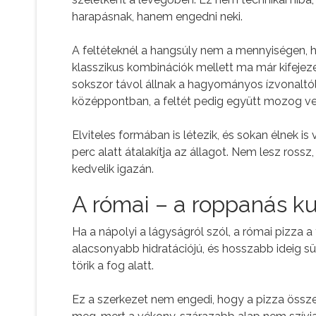
harapásnak, hanem engedni neki.
A feltéteknél a hangsúly nem a mennyiségen,
klasszikus kombinációk mellett ma már kifejeze
sokszor távol állnak a hagyományos ízvonaltól,
középpontban, a feltét pedig együtt mozog ve
Elviteles formában is létezik, és sokan élnek 
perc alatt átalakítja az állagot. Nem lesz ross
kedvelik igazán.
A római – a roppanás ku
Ha a nápolyi a lágyságról szól, a római pizza a
alacsonyabb hidratációjú, és hosszabb ideig sül
törik a fog alatt.
Ez a szerkezet nem engedi, hogy a pizza összees