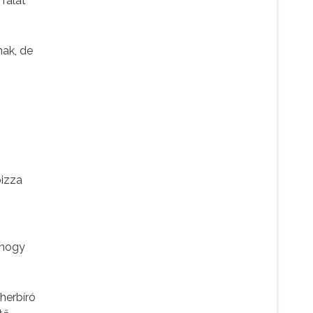
falat
nak, de
pizza
 hogy
eherbíró