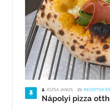
JÓZSA JÁNOS
RECEPTEK É
Nápolyi pizza ott