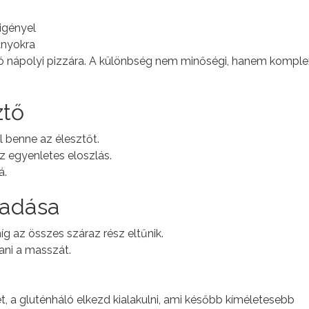
igényel
ányokra
 nápolyi pizzára. A különbség nem minőségi, hanem komple
ztő
l benne az élesztőt.
az egyenletes eloszlás.
á.
áadása
íg az összes száraz rész eltűnik.
ani a masszát.
et, a gluténháló elkezd kialakulni, ami később kíméletesebb