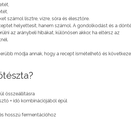
etét,
tét,
 számol lisztre, vízre, sóra és élesztőre.
eptet helyettesít, hanem számol. A gondolkodást és a dönt
erülni az aránybeli hibákat, különösen akkor, ha eltérsz az
nél.
zerűbb módja annak, hogy a recept ismételhető és következe
őtészta?
l összeállításra
esztő + idő kombinációjából épül
z és hosszú fermentációhoz