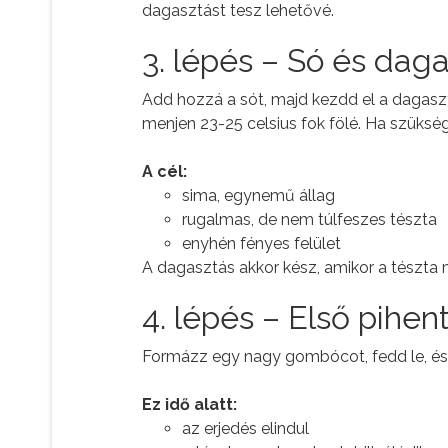
dagasztást tesz lehetővé.
3. lépés – Só és dag
Add hozzá a sót, majd kezdd el a dagaszt
menjen 23-25 celsius fok fölé. Ha szükség
A cél:
sima, egynemű állag
rugalmas, de nem túlfeszes tészta
enyhén fényes felület
A dagasztás akkor kész, amikor a tészta m
4. lépés – Első pihen
Formázz egy nagy gombócot, fedd le, és
Ez idő alatt:
az erjedés elindul