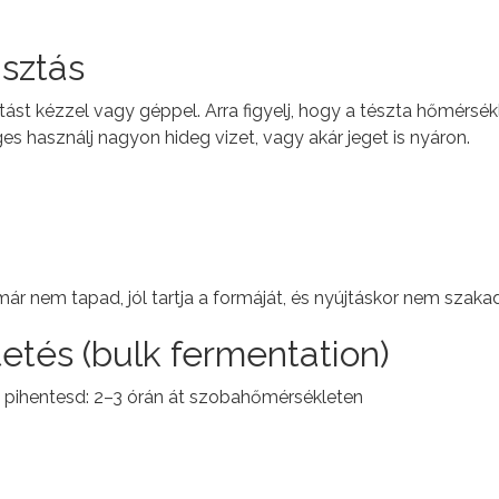
asztás
ást kézzel vagy géppel. Arra figyelj, hogy a tészta hőmérsék
es használj nagyon hideg vizet, vagy akár jeget is nyáron.
ár nem tapad, jól tartja a formáját, és nyújtáskor nem szakad
tetés (bulk fermentation)
 pihentesd: 2–3 órán át szobahőmérsékleten