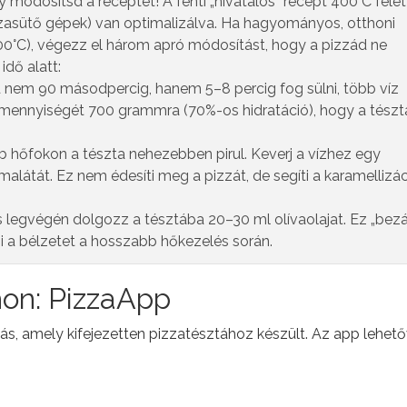
 módosítsd a receptet! A fenti „hivatalos” recept 400°C felet
zasütő gépek) van optimalizálva. Ha hagyományos, otthoni
0°C), végezz el három apró módosítást, hogy a pizzád ne
idő alatt:
ád nem 90 másodpercig, hanem 5–8 percig fog sülni, több víz
z mennyiségét 700 grammra (70%-os hidratáció), hogy a tészt
b hőfokon a tészta nehezebben pirul. Keverj a vízhez egy
alátát. Ez nem édesíti meg a pizzát, de segíti a karamellizác
.
 legvégén dolgozz a tésztába 20–30 ml olívaolajat. Ez „bezár
 a bélzetet a hosszabb hőkezelés során.
hon: PizzaApp
s, amely kifejezetten pizzatésztához készült. Az app lehet