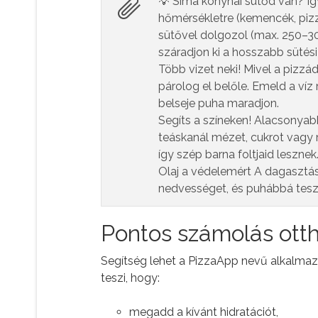
💡 Sima konyhai sütőd van? Így
hőmérsékletre (kemencék, piz
sütővel dolgozol (max. 250–30
száradjon ki a hosszabb sütési 
Több vizet neki! Mivel a pizz
párolog el belőle. Emeld a ví
belseje puha maradjon.
Segíts a színeken! Alacsonyab
teáskanál mézet, cukrot vagy m
így szép barna foltjaid lesznek
Olaj a védelemért A dagasztás
nedvességet, és puhábbá teszi
Pontos számolás ott
Segítség lehet a PizzaApp nevű alkalmazá
teszi, hogy:
megadd a kívánt hidratációt,