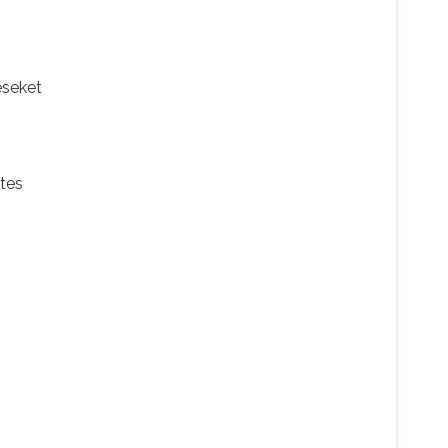
éseket
tes