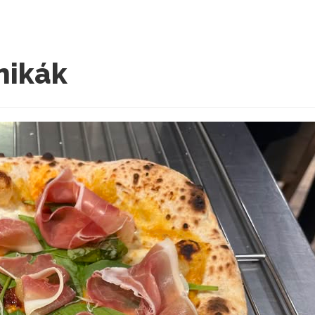
nikák