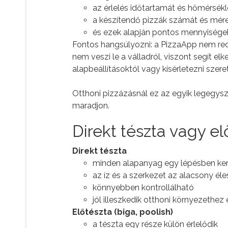
az érlelés időtartamát és hőmérsékl
a készítendő pizzák számát és mére
és ezek alapján pontos mennyiségeket
Fontos hangsúlyozni: a PizzaApp nem rec
nem veszi le a válladról, viszont segít elk
alapbeállításoktól vagy kísérletezni szeret
Otthoni pizzázásnál ez az egyik legegys
maradjon.
Direkt tészta vagy el
Direkt tészta
minden alapanyag egy lépésben kerü
az íz és a szerkezet az alacsony él
könnyebben kontrollálható
jól illeszkedik otthoni környezethe
Előtészta (biga, poolish)
a tészta egy része külön érlelődik