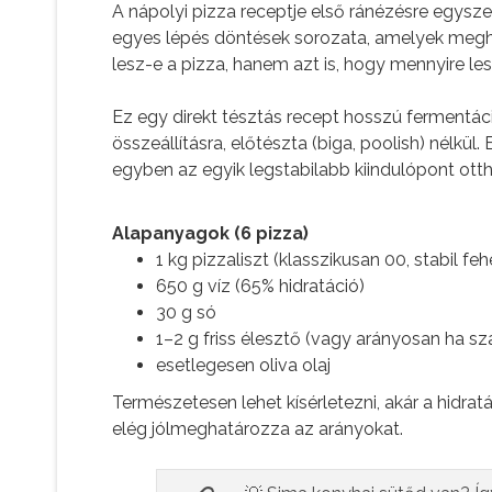
A nápolyi pizza receptje első ránézésre egyszer
egyes lépés döntések sorozata, amelyek meg
lesz-e a pizza, hanem azt is, hogy mennyire le
Ez egy direkt tésztás recept hosszú fermentác
összeállításra, előtészta (biga, poolish) nélkü
egyben az egyik legstabilabb kiindulópont ott
Alapanyagok (6 pizza)
1 kg pizzaliszt (klasszikusan 00, stabil fe
650 g víz (65% hidratáció)
30 g só
1–2 g friss élesztő (vagy arányosan ha szá
esetlegesen oliva olaj
Természetesen lehet kísérletezni, akár a hidratác
elég jólmeghatározza az arányokat.