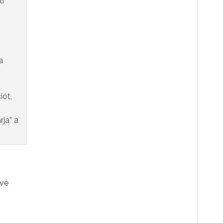
ti
a
iót,
ja” a
ővé