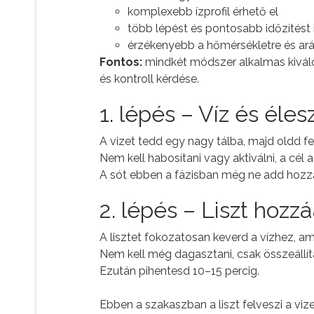
komplexebb ízprofil érhető el
több lépést és pontosabb időzítést 
érzékenyebb a hőmérsékletre és ar
Fontos:
mindkét módszer alkalmas kiváló
és kontroll kérdése.
1. lépés – Víz és éles
A vizet tedd egy nagy tálba, majd oldd fe
Nem kell habosítani vagy aktiválni, a cél 
A sót ebben a fázisban még ne add hozz
2. lépés – Liszt hozz
A lisztet fokozatosan keverd a vízhez, am
Nem kell még dagasztani, csak összeállít
Ezután pihentesd 10–15 percig.
Ebben a szakaszban a liszt felveszi a viz