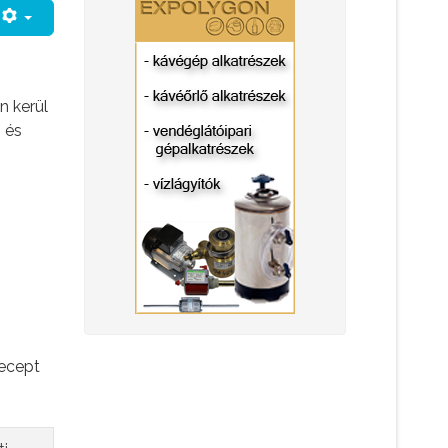
n kerül
 és
recept