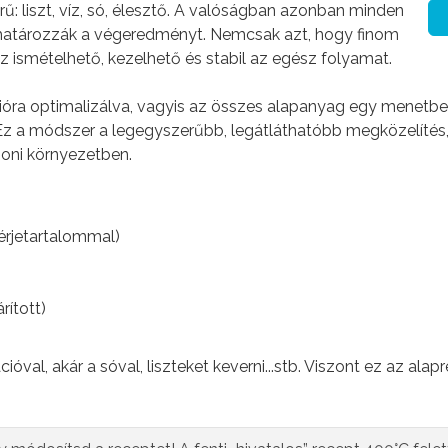
ű: liszt, víz, só, élesztő. A valóságban azonban minden
határozzák a végeredményt. Nemcsak azt, hogy finom
sz ismételhető, kezelhető és stabil az egész folyamat.
ióra optimalizálva, vagyis az összes alapanyag egy menetbe
l. Ez a módszer a legegyszerűbb, legátláthatóbb megközelítés,
honi környezetben.
hérjetartalommal)
rított)
ióval, akár a sóval, liszteket keverni...stb. Viszont ez az alap