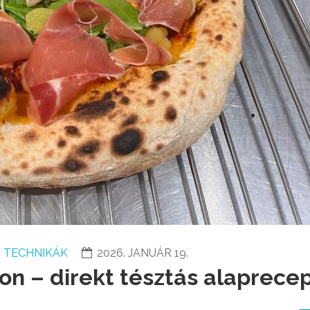
S TECHNIKÁK
2026. JANUÁR 19.
hon – direkt tésztás alaprece