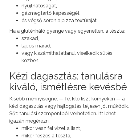
nyújthatóságát,
gázmegtartó képességét,
és végső soron a pizza textúráját.
Ha a gluténháló gyenge vagy egyenetlen, a tészta:
szakad,
lapos marad,
vagy kiszámíthatatlanul viselkedik sütés
közben.
Kézi dagasztás: tanulásra
kiváló, ismétlésre kevésbé
Kisebb mennyiségnél — fél kiló liszt környékén — a
kézi dagasztás vagy hajtogatás teljesen jól működik.
Sőt: tanulási szempontból verhetetlen. Itt lehet
igazán megérezni:
mikor vesz fel vizet a liszt,
mikor feszes a tészta,