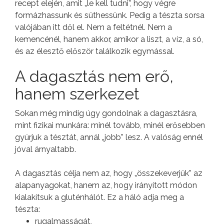
recept elején, amit „le kell tudni”, hogy végre
formázhassunk és süthessünk. Pedig a tészta sorsa
valójában itt dől el. Nem a feltétnél. Nem a
kemencénél, hanem akkor, amikor a liszt, a víz, a só,
és az élesztő először találkozik egymással.
A dagasztás nem erő,
hanem szerkezet
Sokan még mindig úgy gondolnak a dagasztásra,
mint fizikai munkára: minél tovább, minél erősebben
gyúrjuk a tésztát, annál „jobb” lesz. A valóság ennél
jóval árnyaltabb.
A dagasztás célja nem az, hogy „összekeverjük” az
alapanyagokat, hanem az, hogy irányított módon
kialakítsuk a gluténhálót. Ez a háló adja meg a
tészta:
rugalmasságát,