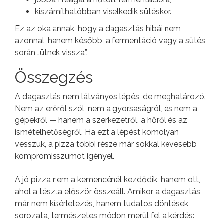
kiszámíthatóbban viselkedik sütéskor.
Ez az oka annak, hogy a dagasztás hibái nem
azonnal, hanem később, a fermentáció vagy a sütés
során „ütnek vissza”.
Összegzés
A dagasztás nem látványos lépés, de meghatározó.
Nem az erőről szól, nem a gyorsaságról, és nem a
gépekről — hanem a szerkezetről, a hőről és az
ismételhetőségről. Ha ezt a lépést komolyan
vesszük, a pizza többi része már sokkal kevesebb
kompromisszumot igényel.
A jó pizza nem a kemencénél kezdődik, hanem ott,
ahol a tészta először összeáll. Amikor a dagasztás
már nem kísérletezés, hanem tudatos döntések
sorozata, természetes módon merül fel a kérdés: