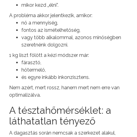
mikor kezd „élni”.
A probléma akkor jelentkezik, amikor:
nő a mennyiség,
fontos az ismételhetőség,
vagy több alkalommal, azonos minőségben
szeretnénk dolgozni.
1 kg liszt fölött a kézi módszer már:
fárasztó,
hőtermelő,
és egyre inkább inkonzisztens.
Nem azért, mert rossz, hanem mert nem erre van
optimalizálva.
A tésztahőmérséklet: a
láthatatlan tényező
A dagasztás során nemcsak a szerkezet alakul,