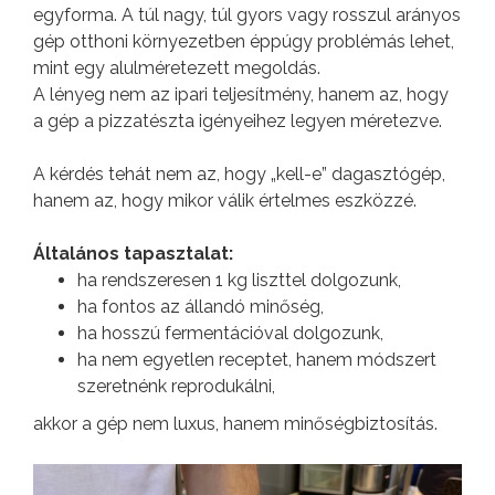
egyforma. A túl nagy, túl gyors vagy rosszul arányos
gép otthoni környezetben éppúgy problémás lehet,
mint egy alulméretezett megoldás.
A lényeg nem az ipari teljesítmény, hanem az, hogy
a gép a pizzatészta igényeihez legyen méretezve.
A kérdés tehát nem az, hogy „kell-e” dagasztógép,
hanem az, hogy mikor válik értelmes eszközzé.
Általános tapasztalat:
ha rendszeresen 1 kg liszttel dolgozunk,
ha fontos az állandó minőség,
ha hosszú fermentációval dolgozunk,
ha nem egyetlen receptet, hanem módszert
szeretnénk reprodukálni,
akkor a gép nem luxus, hanem minőségbiztosítás.