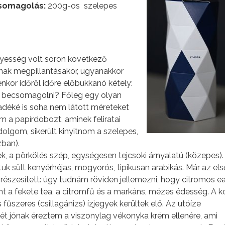
somagolás:
200g-os szelepes
esség volt soron következő
ak megpillantásakor, ugyanakkor
nkor időről időre előbukkanó kétely:
is becsomagolni? Főleg egy olyan
ladéké is soha nem látott méreteket
am a papírdobozt, aminek feliratai
dolgom, sikerült kinyitnom a szelepes,
zban).
k, a pörkölés szép, egységesen tejcsoki árnyalatú (közepes).
uk sült kenyérhéjas, mogyorós, tipikusan arabikás. Már az els
szesített: úgy tudnám röviden jellemezni, hogy citromos ea
t a fekete tea, a citromfű és a markáns, mézes édesség. A k
űszeres (csillagánizs) ízjegyek kerültek elő. Az utóíze
gét jónak éreztem a viszonylag vékonyka krém ellenére, ami