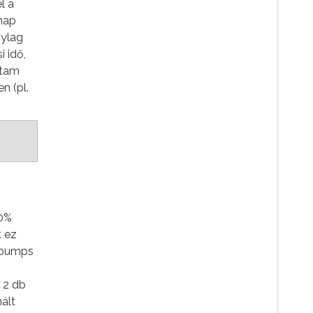
l a
nap
nylag
 idő,
ltam
n (pl.
00%
t ez
sebumps
 2 db
ált