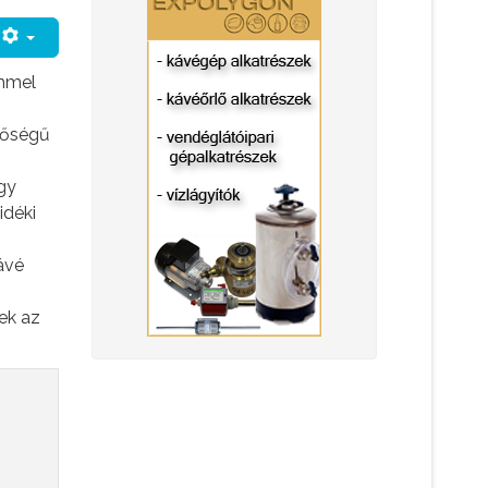
emmel
inőségű
gy
idéki
ávé
yek az