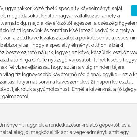
 ugyanakkor közérthető specialty kávéélményt, saját
et, megoldásokat kínáló magyar vállalkozás, amely a
folyamatokig, majd a kávéfőzőtől egészen a csészéig figyel
áció iránti igényünk és töretlen kísérletező kedvünk, amely a
t van a zöld kávé kiválasztásától a pörkölésen át a csúcsm
ebizonyítani, hogy a specialty élményt otthon is bárki
 beszerezhető nálunk, legyen az kávé, készülék, eszköz va
lható Yirga Ch’effē nyüzsgő városától. Itt hét kisebb hegyv
el vizes eljárással, hogy aztán a világ minden tájára
 a világ tíz legnevesebb kávétermő régiójának egyike – ez a k
szárítási folyamat során a kávészemeket 21 napon keresztül
távolítják róluk a gyümölcshúst. Ennél a kávénknál a fő ízjeg
orgalmazótól.
edményeink függnek a rendelkezésünkre álló gépektől, és a
náltal elég jól megközelítik azt a végeredményt, amit egy