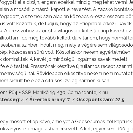
fogyott el a dizájn, engem ezekkel mindig meg lehet venni. J
talán a mosóállomásról kapott elnevezést. A zacskó bontásk
t fogadott, a szemek szín alapján közepesre-eszpresszóra pö
is volt közöttük, de tudjuk, hogy az Etiópiából érkező kávék
. A presszóhoz az őrlőt a világos pörkölésű etióp kávékhoz
állítottam, de még tovább kellett durvítanom, hogy normál le
sesbarna színben indult meg, mely a végére sem világosodot
 szép, közepesen sűrű volt. Kóstoláskor nekem egyértelműen
 domináltak. A kávét jó minőségű, izgalmas savak mellett
lő testtel. Presszónak készítve újhullámos recept szerinti
 mennyiségű ital. Rövidebben elkészítve nekem nem mutatott
 nem simult bele ez a citrusos ízvilág harmonikusan.
m P64 + SSP, Mahlkönig K30, Comandante, Kinu
stesség
: 4 /
Ár-érték arány
: 7 /
Összpontszám: 22,5
e egy mosott etióp kávé, amelyet a Goosebumps-tól kaptunk
zokványos csomagolásban érkezett. A két, egyenként 100 g-