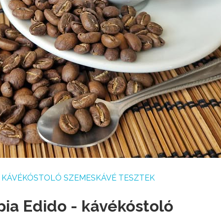
KÁVÉKÓSTOLÓ SZEMESKÁVÉ TESZTEK
ia Edido - kávékóstoló