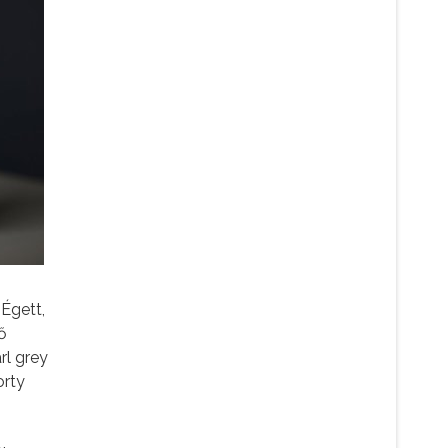
 Égett,
ő
rl grey
orty