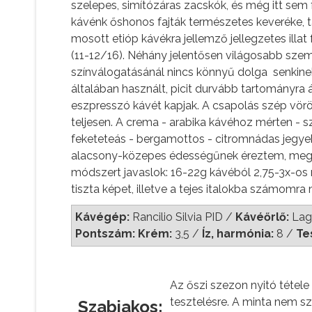
szelepes, simítózáras zacskók, és még itt sem 
kávénk őshonos fajták természetes keveréke, 
mosott etióp kávékra jellemző jellegzetes illa
(11-12/16). Néhány jelentősen világosabb szem 
színválogatásánál nincs könnyű dolga senkinek
általában használt, picit durvább tartományra 
eszpresszó kávét kapjak. A csapolás szép vörö
teljesen. A crema - arabika kávéhoz mérten -
feketeteás - bergamottos - citromnádas jegyek
alacsony-közepes édességűnek éreztem, megfele
módszert javaslok: 16-22g kávéból 2,75-3x-os
tiszta képet, illetve a tejes italokba számomra
Kávégép:
Rancilio Silvia PID /
Kávéőrlő:
Lago
Pontszám: Krém:
3,5
/
Íz, harmónia:
8 /
Te
Az őszi szezon nyitó tétel
tesztelésre. A minta nem s
Szabiakos: