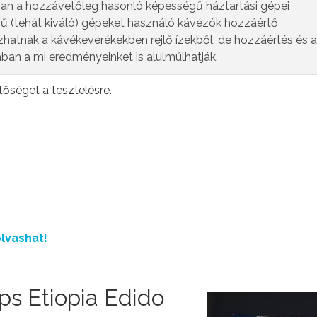
ban a hozzávetőleg hasonló képességű háztartási gépei
ű (tehát kiváló) gépeket használó kávézók hozzáértő
zhatnak a kávékeverékekben rejlő ízekből, de hozzáértés és a
ában a mi eredményeinket is alulmúlhatják.
tőséget a tesztelésre.
lvashat!
s Etiopia Edido