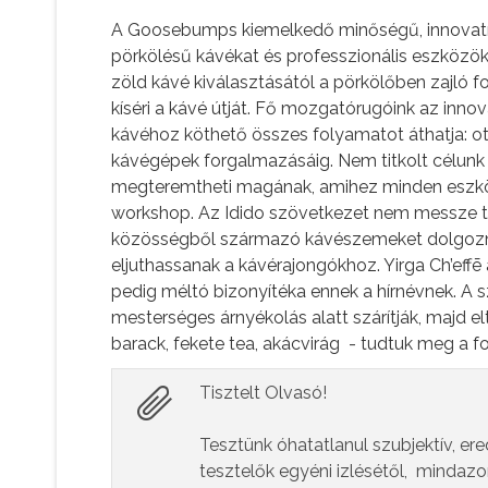
A Goosebumps kiemelkedő minőségű, innovatív,
pörkölésű kávékat és professzionális eszközök
zöld kávé kiválasztásától a pörkölőben zajló 
kíséri a kávé útját. Fő mozgatórugóink az innov
kávéhoz köthető összes folyamatot áthatja: ot
kávégépek forgalmazásáig. Nem titkolt célunk b
megteremtheti magának, amihez minden eszköz
workshop. Az Idido szövetkezet nem messze talá
közösségből származó kávészemeket dolgoznak f
eljuthassanak a kávérajongókhoz. Yirga Ch’effē
pedig méltó bizonyítéka ennek a hírnévnek. A 
mesterséges árnyékolás alatt szárítják, majd el
barack, fekete tea, akácvirág - tudtuk meg a f
Tisztelt Olvasó!
Tesztünk óhatatlanul szubjektív, er
tesztelők egyéni izlésétől, mindazo