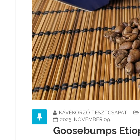
KÁVÉKORZÓ TESZTCSAPAT
2025. NOVEMBER 09.
Goosebumps Etiop