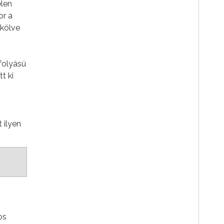
elen
or a
rkölve
folyású
t ki
 ilyen
os