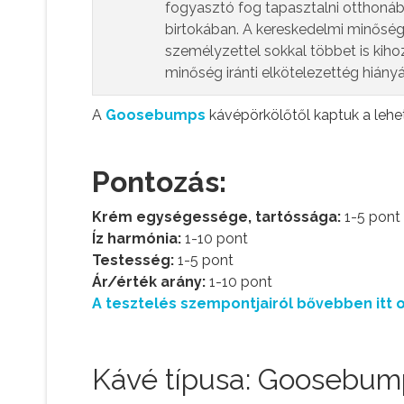
fogyasztó fog tapasztalni otthoná
birtokában. A kereskedelmi minőség
személyzettel sokkal többet is kiho
minőség iránti elkötelezettég hiány
A
Goosebumps
kávépörkölőtől kaptuk a lehe
Pontozás:
Krém egységessége, tartóssága:
1-5 pont
Íz harmónia:
1-10 pont
Testesség:
1-5 pont
Ár/érték arány:
1-10 pont
A tesztelés szempontjairól bővebben itt o
Kávé típusa: Goosebump