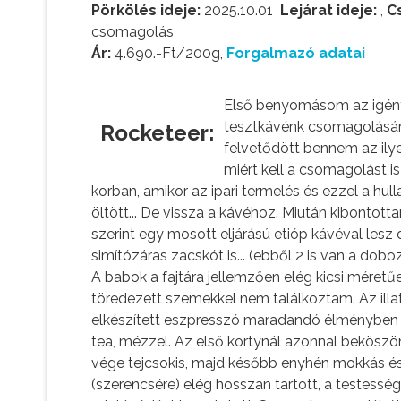
Pörkölés ideje:
2025.10.01
Lejárat ideje:
,
C
csomagolás
Ár:
4.690.-Ft/200g,
Forgalmazó adatai
Első benyomásom az igény
tesztkávénk csomagolásán
Rocketeer:
felvetődött bennem az ilye
miért kell a csomagolást 
korban, amikor az ipari termelés és ezzel a hul
öltött... De vissza a kávéhoz. Miután kibontott
szerint egy mosott eljárású etióp kávéval lesz 
simítózáras zacskót is... (ebből 2 is van a dobo
A babok a fajtára jellemzően elég kicsi méretűe
töredezett szemekkel nem találkoztam. Az illat
elkészített eszpresszó maradandó élményben ré
tea, mézzel. Az első kortynál azonnal beköszön
vége tejcsokis, majd később enyhén mokkás és f
(szerencsére) elég hosszan tartott, a testessé