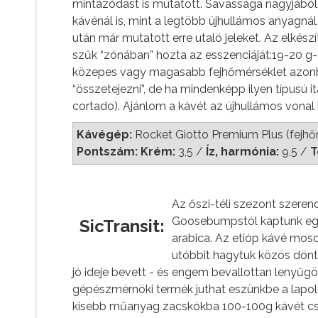
mintázódást is mutatott. Savassága nagyjából
kávénál is, mint a legtöbb újhullámos anyagn
után már mutatott erre utaló jeleket. Az elké
szűk “zónában” hozta az esszenciáját:19-20 g-
közepes vagy magasabb fejhőmérséklet azonba
“összetejezni”, de ha mindenképp ilyen típusú i
cortado). Ajánlom a kávét az újhullámos vonal 
Kávégép:
Rocket Giotto Premium Plus (fejh
Pontszám: Krém:
3,5
/
Íz, harmónia:
9,5
/
T
Az őszi-téli szezont szeren
Goosebumpstól kaptunk egy 
SicTransit:
arabica. Az etióp kávé mosot
utóbbit hagytuk közös dönté
jó ideje bevett - és engem bevallottan lenyűg
gépészmérnöki termék juthat eszünkbe a lapol
kisebb műanyag zacskókba 100-100g kávét cso