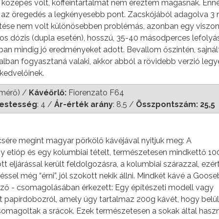
 közepes volt, koffeintartalmát nem éreztem magasnak. Enné
ál az öregedés a legkényesebb pont. Zacskójából adagolva 3 
szítése nem volt különösebben problémás, azonban egy viszo
os dózis (dupla esetén), hosszú, 35-40 másodperces lefolyási
n mindig jó eredményeket adott. Bevallom őszintén, sajná
talban fogyasztaná valaki, akkor abból a rövidebb verzió legye
kedvelőinek.
őmérő) /
Kávéőrlő:
Fiorenzato F64
estesség
: 4 /
Ár-érték arány
: 8,5 /
Összpontszám: 25,5
csére megint magyar pörkölő kávéjával nyitjuk meg: A
etióp és egy kolumbiai tételt, természetesen mindkettő 1
t eljárással került feldolgozásra, a kolumbiai szárazzal, ezér
ssel még “érni”, jól szokott nekik állni. Mindkét kávé a Goo
öző - csomagolásában érkezett: Egy építészeti modell vagy
t papírdobozról, amely úgy tartalmaz 200g kávét, hogy belül
magoltak a srácok. Ezek természetesen a sokak által haszn